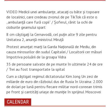
VIDEO Medicii unei ambulanțe, atacați cu bâte și topoare
de localnici, care credeau zvonul de pe TikTok că este o
„ambulanță care fură copii” / Șoferul, rănit la ochi de
cioburile geamului spart
8 cm câștigați la Cernavodă, cel puțin alte 9 zile pentru
Unitatea 2, anunță ministrul Miruță
Protest anunțat marți la Garda Națională de Mediu, din
cauza mirosurilor din sudul Capitalei / Locuitorii cer măsuri
împotriva poluării de la groapa Vidra
35 de persoane salvate de pe munte în ultimele 24 de ore
/ Trei au fost transportate la spital
Cum a câștigat regimul dictatorului Kim Jong Un zeci de
miliarde de euro din războiul dus de Rusia în Ucraina: 2.000
de dolari pe lună pentru fiecare militar nord-coreean trimis
pe front și cantități uriașe de muniție în sprijinul Moscovei
CALENDAR