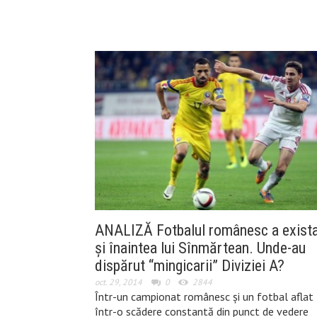
ANALIZĂ Fotbalul românesc a exist
și înaintea lui Sînmărtean. Unde-au
dispărut “mingicarii” Diviziei A?
oct. 29, 2014
0
2844
Într-un campionat românesc și un fotbal aflat
într-o scădere constantă din punct de vedere