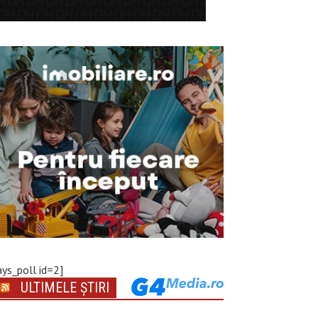
ays_poll id=2]
ULTIMELE ȘTIRI