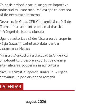
Zelenski ordonă atacuri susţinute împotriva
industriei militare ruse: Mă aştept ca acestea
să fie executate întocmai
Dezastru în Gruia. CFR Cluj, umilită cu 0-5 de
Tromsø într-una dintre cele mai drastice
înfrângeri din istoria clubului
Uganda autorizează desfăşurarea de trupe în
Fâşia Gaza, în cadrul acordului pentru
dezarmarea Hamas
Ministrul Agriculturii a discutat la Ankara cu
omologul turc despre exportul de ovine și
intensificarea cooperării în agricultură
Nivelul scăzut al apelor Dunării în Bulgaria
dezvăluie un pod din epoca romană
CALENDAR
august 2026