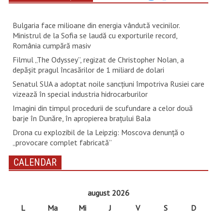
Bulgaria face milioane din energia vândută vecinilor.
Ministrul de la Sofia se laudă cu exporturile record,
România cumpără masiv
Filmul „The Odyssey”, regizat de Christopher Nolan, a
depăşit pragul încasărilor de 1 miliard de dolari
Senatul SUA a adoptat noile sancţiuni împotriva Rusiei care
vizează în special industria hidrocarburilor
Imagini din timpul procedurii de scufundare a celor două
barje în Dunăre, în apropierea brațului Bala
Drona cu explozibil de la Leipzig: Moscova denunţă o
„provocare complet fabricată”
CALENDAR
august 2026
L
Ma
Mi
J
V
S
D