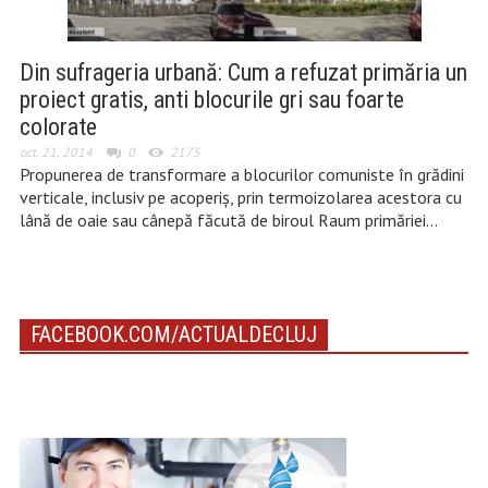
Din sufrageria urbană: Cum a refuzat primăria un
proiect gratis, anti blocurile gri sau foarte
colorate
oct. 21, 2014
0
2175
Propunerea de transformare a blocurilor comuniste în grădini
verticale, inclusiv pe acoperiș, prin termoizolarea acestora cu
lână de oaie sau cânepă făcută de biroul Raum primăriei…
FACEBOOK.COM/ACTUALDECLUJ