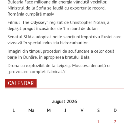
Bulgaria face milioane din energia vândută vecinilor.
Ministrul de la Sofia se laudă cu exporturile record,
România cumpără masiv
Filmul „The Odyssey”, regizat de Christopher Nolan, a
depăşit pragul încasărilor de 1 miliard de dolari
Senatul SUA a adoptat noile sancţiuni împotriva Rusiei care
vizează în special industria hidrocarburilor
Imagini din timpul procedurii de scufundare a celor două
barje în Dunăre, în apropierea brațului Bala
Drona cu explozibil de la Leipzig: Moscova denunţă o
„provocare complet fabricată”
CALENDAR
august 2026
L
Ma
Mi
J
V
S
D
1
2