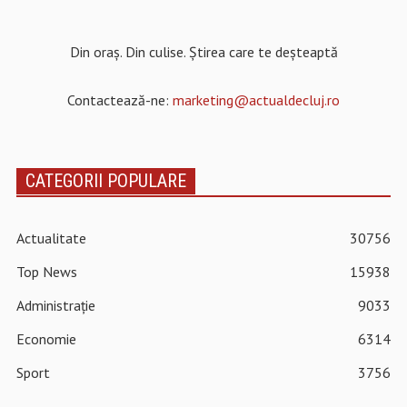
Din oraș. Din culise. Știrea care te deșteaptă
Contactează-ne:
marketing@actualdecluj.ro
CATEGORII POPULARE
Actualitate
30756
Top News
15938
Administrație
9033
Economie
6314
Sport
3756