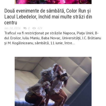
Două evenimente de sâmbătă, Color Run și
Lacul Lebedelor, închid mai multe străzi din
centru
iun. 10, 2016
0
424
Traficul va fi restricționat pe străzile Napoca, Piața Unirii, B-
dul Eroilor, Iuliu Maniu, Baba Novac, Universității, I.C. Brătianu
și M. Kogălniceanu, sâmbătă, 11 iunie, între…