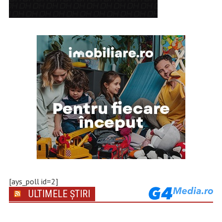
[ays_poll id=2]
ULTIMELE ȘTIRI