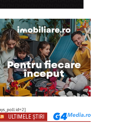
ays_poll id=2]
ULTIMELE ȘTIRI