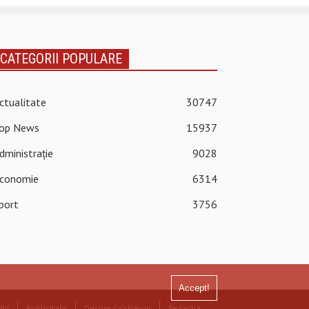
CATEGORII POPULARE
ctualitate
30747
op News
15937
dministrație
9028
conomie
6314
port
3756
Accept!
ții
Publicitate
Despre Cookie-uri
Redacția