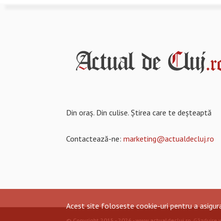
Din oraș. Din culise. Știrea care te deșteaptă
Contactează-ne:
marketing@actualdecluj.ro
Acest site foloseste cookie-uri pentru a asigu
© Copyright 2015 - 2026 - www.actualdecluj.ro.
Găzduire 