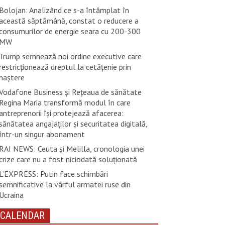
Bolojan: Analizând ce s-a întâmplat în
această săptămână, constat o reducere a
consumurilor de energie seara cu 200-300
MW
Trump semnează noi ordine executive care
restricţionează dreptul la cetăţenie prin
naştere
Vodafone Business și Rețeaua de sănătate
Regina Maria transformă modul în care
antreprenorii își protejează afacerea:
sănătatea angajaților și securitatea digitală,
într-un singur abonament
RAI NEWS: Ceuta și Melilla, cronologia unei
crize care nu a fost niciodată soluționată
L’EXPRESS: Putin face schimbări
semnificative la vârful armatei ruse din
Ucraina
CALENDAR