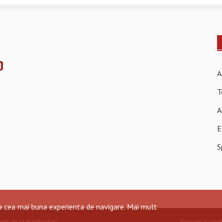
A
T
A
E
S
ra cea mai buna experienta de navigare.
Mai mult
web de la maghost.ro
.
Termeni și condi