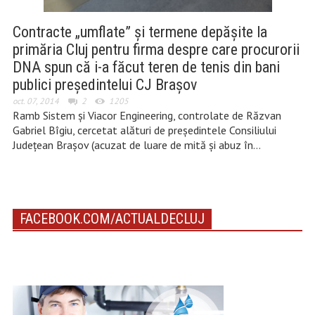
Contracte „umflate” și termene depășite la
primăria Cluj pentru firma despre care procurorii
DNA spun că i-a făcut teren de tenis din bani
publici președintelui CJ Brașov
oct. 07, 2014
2
1205
Ramb Sistem și Viacor Engineering, controlate de Răzvan
Gabriel Bîgiu, cercetat alături de președintele Consiliului
Județean Brașov (acuzat de luare de mită și abuz în…
FACEBOOK.COM/ACTUALDECLUJ