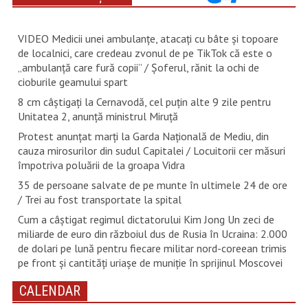
VIDEO Medicii unei ambulanțe, atacați cu bâte și topoare
de localnici, care credeau zvonul de pe TikTok că este o
„ambulanță care fură copii” / Șoferul, rănit la ochi de
cioburile geamului spart
8 cm câștigați la Cernavodă, cel puțin alte 9 zile pentru
Unitatea 2, anunță ministrul Miruță
Protest anunțat marți la Garda Națională de Mediu, din
cauza mirosurilor din sudul Capitalei / Locuitorii cer măsuri
împotriva poluării de la groapa Vidra
35 de persoane salvate de pe munte în ultimele 24 de ore
/ Trei au fost transportate la spital
Cum a câștigat regimul dictatorului Kim Jong Un zeci de
miliarde de euro din războiul dus de Rusia în Ucraina: 2.000
de dolari pe lună pentru fiecare militar nord-coreean trimis
pe front și cantități uriașe de muniție în sprijinul Moscovei
CALENDAR