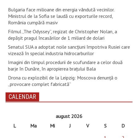
Bulgaria face milioane din energia vândută vecinilor.
Ministrul de la Sofia se laudă cu exporturile record,
România cumpără masiv
Filmul „The Odyssey”, regizat de Christopher Nolan, a
depăşit pragul încasărilor de 1 miliard de dolari
Senatul SUA a adoptat noile sancţiuni împotriva Rusiei care
vizează în special industria hidrocarburilor
Imagini din timpul procedurii de scufundare a celor două
barje în Dunăre, în apropierea brațului Bala
Drona cu explozibil de la Leipzig: Moscova denunţă o
„provocare complet fabricată”
CALENDAR
august 2026
L
Ma
Mi
J
V
S
D
1
2