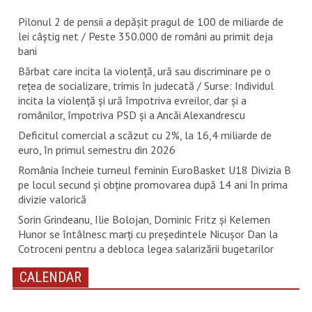
Pilonul 2 de pensii a depășit pragul de 100 de miliarde de
lei câștig net / Peste 350.000 de români au primit deja
bani
Bărbat care incita la violență, ură sau discriminare pe o
rețea de socializare, trimis în judecată / Surse: Individul
incita la violență și ură împotriva evreilor, dar și a
românilor, împotriva PSD și a Ancăi Alexandrescu
Deficitul comercial a scăzut cu 2%, la 16,4 miliarde de
euro, în primul semestru din 2026
România încheie turneul feminin EuroBasket U18 Divizia B
pe locul secund și obține promovarea după 14 ani în prima
divizie valorică
Sorin Grindeanu, Ilie Bolojan, Dominic Fritz și Kelemen
Hunor se întâlnesc marți cu președintele Nicușor Dan la
Cotroceni pentru a debloca legea salarizării bugetarilor
CALENDAR