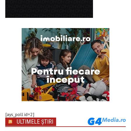
[ays_poll id=2]
ULTIMELE ȘTIRI