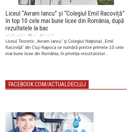
Liceul “Avram Iancu” și “Colegiul Emil Racoviță”
în top 10 cele mai bune licee din România, după
rezultatele la bac
iul. 08, 2024
1
1524
Liceul Teoretic „Avram Iancu” și Colegiul Național „Emil
Racoviță” din Cluj-Napoca se numără printre primele 10 cele
mai bune licee din România, în privința rezultatelor…
FACEBOOK.COM/ACTUALDECLUJ