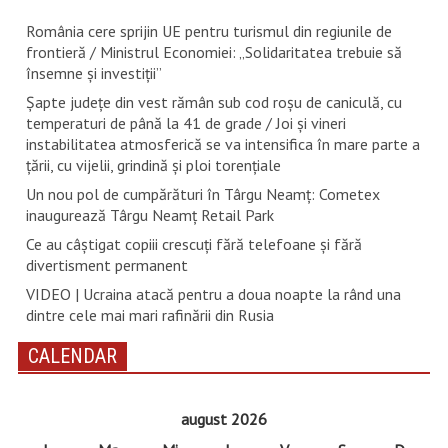
România cere sprijin UE pentru turismul din regiunile de
frontieră / Ministrul Economiei: „Solidaritatea trebuie să
însemne și investiții”
Șapte județe din vest rămân sub cod roșu de caniculă, cu
temperaturi de până la 41 de grade / Joi și vineri
instabilitatea atmosferică se va intensifica în mare parte a
țării, cu vijelii, grindină și ploi torențiale
Un nou pol de cumpărături în Târgu Neamț: Cometex
inaugurează Târgu Neamț Retail Park
Ce au câștigat copiii crescuți fără telefoane și fără
divertisment permanent
VIDEO | Ucraina atacă pentru a doua noapte la rând una
dintre cele mai mari rafinării din Rusia
CALENDAR
august 2026