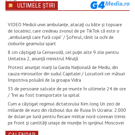
ULTIMELE ȘTIRI
VIDEO Medicii unei ambulanțe, atacați cu bâte și topoare
de localnici, care credeau zvonul de pe TikTok că este o
„ambulanță care fură copii” / Șoferul, rănit la ochi de
cioburile geamului spart
8 cm câștigați la Cernavodă, cel puțin alte 9 zile pentru
Unitatea 2, anunță ministrul Miruță
Protest anunțat marți la Garda Națională de Mediu, din
cauza mirosurilor din sudul Capitalei / Locuitorii cer măsuri
împotriva poluării de la groapa Vidra
35 de persoane salvate de pe munte în ultimele 24 de ore
/ Trei au fost transportate la spital
Cum a câștigat regimul dictatorului Kim Jong Un zeci de
miliarde de euro din războiul dus de Rusia în Ucraina: 2.000
de dolari pe lună pentru fiecare militar nord-coreean trimis
pe front și cantități uriașe de muniție în sprijinul Moscovei