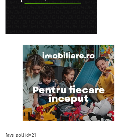
[ays_poll id=2]