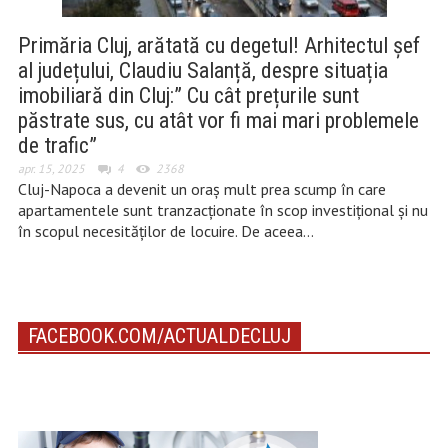
Primăria Cluj, arătată cu degetul! Arhitectul șef
al județului, Claudiu Salanță, despre situația
imobiliară din Cluj:” Cu cât prețurile sunt
păstrate sus, cu atât vor fi mai mari problemele
de trafic”
apr. 15, 2025
4
2368
Cluj-Napoca a devenit un oraș mult prea scump în care
apartamentele sunt tranzacționate în scop investițional și nu
în scopul necesităților de locuire. De aceea…
FACEBOOK.COM/ACTUALDECLUJ