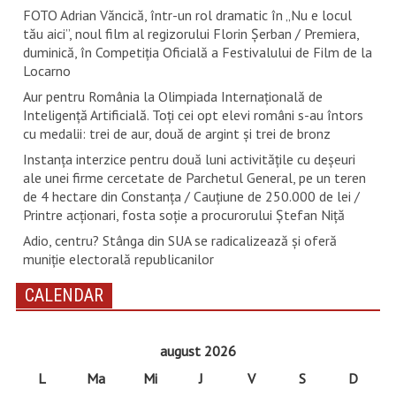
FOTO Adrian Văncică, într-un rol dramatic în „Nu e locul
tău aici”, noul film al regizorului Florin Șerban / Premiera,
duminică, în Competiția Oficială a Festivalului de Film de la
Locarno
Aur pentru România la Olimpiada Internațională de
Inteligență Artificială. Toți cei opt elevi români s-au întors
cu medalii: trei de aur, două de argint și trei de bronz
Instanța interzice pentru două luni activitățile cu deșeuri
ale unei firme cercetate de Parchetul General, pe un teren
de 4 hectare din Constanța / Cauțiune de 250.000 de lei /
Printre acționari, fosta soție a procurorului Ștefan Niță
Adio, centru? Stânga din SUA se radicalizează și oferă
muniție electorală republicanilor
CALENDAR
august 2026
L
Ma
Mi
J
V
S
D