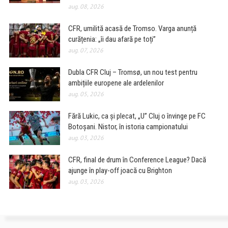
aug. 08, 2026
CFR, umilită acasă de Tromso. Varga anunță
curățenia: „îi dau afară pe toți”
aug. 07, 2026
Dubla CFR Cluj – Tromsø, un nou test pentru
ambițiile europene ale ardelenilor
aug. 05, 2026
Fără Lukic, ca și plecat, „U” Cluj o învinge pe FC
Botoșani. Nistor, în istoria campionatului
aug. 03, 2026
CFR, final de drum în Conference League? Dacă
ajunge în play-off joacă cu Brighton
aug. 03, 2026