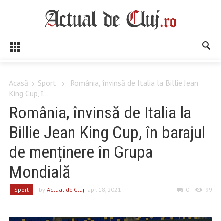
Acasă
Sport
România, învinsă de Italia la Billie Jean
King Cup, î...
România, învinsă de Italia la
Billie Jean King Cup, în barajul
de menținere în Grupa
Mondială
Sport
by
Actual de Cluj
- apr. 18, 2021
0
99