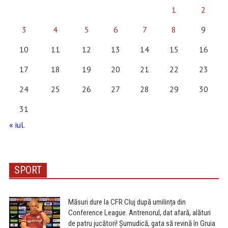
1
2
3
4
5
6
7
8
9
10
11
12
13
14
15
16
17
18
19
20
21
22
23
24
25
26
27
28
29
30
31
« iul.
SPORT
Măsuri dure la CFR Cluj după umilința din
Conference League. Antrenorul, dat afară, alături
de patru jucători! Șumudică, gata să revină în Gruia