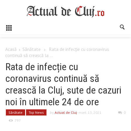
Acasă
Sănătate
Rata de infecție cu coronavirus
continuă să crească la ...
Rata de infecție cu
coronavirus continuă să
crească la Cluj, sute de cazuri
noi în ultimele 24 de ore
Sănătate
Top News
by
Actual de Cluj
- mart. 13, 2021
0
797