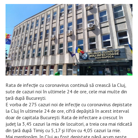
Rata de infecție cu coronavirus continuă să crească la Cluj,
sute de cazuri noi în ultimele 24 de ore, cele mai multe din
țară după București.
E vorba de 275 cazuri noi de infecție cu coronavirus depistate
la Cluj în ultimele 24 de ore, cifră depășită în acest interval
doar de capitala București. Rata de infectare a crescut în
județ la 3,45 cazuri la mia de locuitori, a treia cea mai ridicată
din țară după Timiș cu 5,17 și Ilfov cu 4,05 cazuri la mie.
Mai menționăm, în Cluj au fost depistate până acum peste