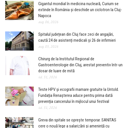
Gigantul mondial în medicina nucleară, Curium se
extinde în România și deschide un ciclotron la Cluj-
Napoca
aug. 06, 2026
Spitalul județean din Cluj face zeci de angajări,
caută 24 de asistenți medicali și 26 de infirmieri
aug. 05, 2026
Chirurg de la Institutul Regional de
Gastroenterologie din Cluj, arestat preventiv într-un
dosar de luare de mită
iul. 31, 2026
Teste HPV și ecografii mamare gratuite la Untold.
Fundația Renașterea aduce pentru prima dată
prevenția cancerului în mijlocul unui festival
iul. 31, 2026
Greva din spitale se oprește temporar. SANITAS
cere o nouă lege a salarizării și amenință cu