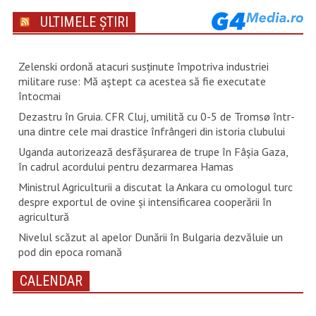
ULTIMELE ȘTIRI
Zelenski ordonă atacuri susţinute împotriva industriei
militare ruse: Mă aştept ca acestea să fie executate
întocmai
Dezastru în Gruia. CFR Cluj, umilită cu 0-5 de Tromsø într-
una dintre cele mai drastice înfrângeri din istoria clubului
Uganda autorizează desfăşurarea de trupe în Fâşia Gaza,
în cadrul acordului pentru dezarmarea Hamas
Ministrul Agriculturii a discutat la Ankara cu omologul turc
despre exportul de ovine și intensificarea cooperării în
agricultură
Nivelul scăzut al apelor Dunării în Bulgaria dezvăluie un
pod din epoca romană
CALENDAR