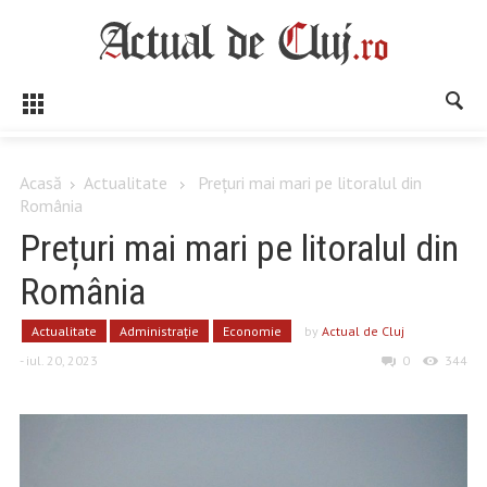
Acasă
Actualitate
Prețuri mai mari pe litoralul din
România
Prețuri mai mari pe litoralul din
România
Actualitate
Administrație
Economie
by
Actual de Cluj
- iul. 20, 2023
0
344