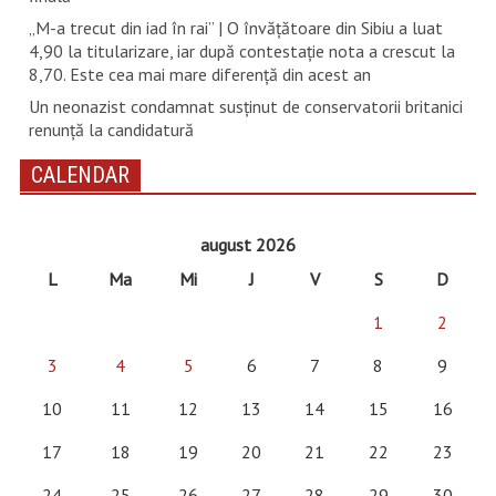
„M-a trecut din iad în rai” | O învățătoare din Sibiu a luat
4,90 la titularizare, iar după contestație nota a crescut la
8,70. Este cea mai mare diferență din acest an
Un neonazist condamnat susţinut de conservatorii britanici
renunţă la candidatură
CALENDAR
august 2026
L
Ma
Mi
J
V
S
D
1
2
3
4
5
6
7
8
9
10
11
12
13
14
15
16
17
18
19
20
21
22
23
24
25
26
27
28
29
30