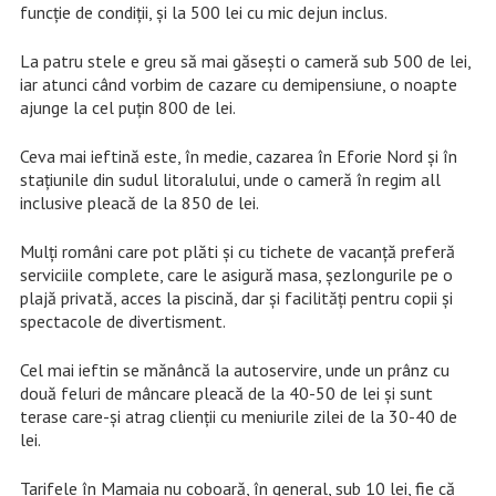
funcţie de condiţii, şi la 500 lei cu mic dejun inclus.
La patru stele e greu să mai găseşti o cameră sub 500 de lei,
iar atunci când vorbim de cazare cu demipensiune, o noapte
ajunge la cel puţin 800 de lei.
Ceva mai ieftină este, în medie, cazarea în Eforie Nord şi în
staţiunile din sudul litoralului, unde o cameră în regim all
inclusive pleacă de la 850 de lei.
Mulţi români care pot plăti şi cu tichete de vacanţă preferă
serviciile complete, care le asigură masa, şezlongurile pe o
plajă privată, acces la piscină, dar şi facilităţi pentru copii şi
spectacole de divertisment.
Cel mai ieftin se mănâncă la autoservire, unde un prânz cu
două feluri de mâncare pleacă de la 40-50 de lei şi sunt
terase care-şi atrag clienţii cu meniurile zilei de la 30-40 de
lei.
Tarifele în Mamaia nu coboară, în general, sub 10 lei, fie că