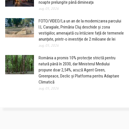
noapte prelungite până dimineața
aug. 05, 2026
FOTO/VIDEO/La un an de la modernizarea parcului
I.L Caragiale, Primăria Cluj deschide și zona
vestigiilor, amenajată cu întâziere față de termenele
anunțate, printr-o investiție de 2 milioane de lei
aug. 05, 2026
România a promis 10% protecție strictă pentru
natură până în 2030, dar Ministerul Mediului
propune doar 2,54%, acuză Agent Green,
Greenpeace, Declic și Platforma pentru Adaptare
Climatică
aug. 05, 2026