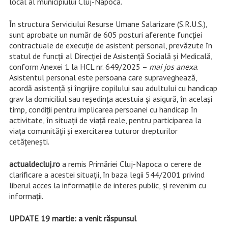
local al municipiului Cluj-Napoca.
În structura Serviciului Resurse Umane Salarizare (S.R.U.S.),
sunt aprobate un număr de 605 posturi aferente funcției
contractuale de execuție de asistent personal, prevăzute în
statul de funcții al Direcției de Asistență Socială și Medicală,
conform Anexei 1 la HCL nr. 649/2025 –
mai jos anexa
.
Asistentul personal este persoana care supraveghează,
acordă asistență și îngrijire copilului sau adultului cu handicap
grav la domiciliul sau reşedința acestuia şi asigură, în acelaşi
timp, condiții pentru implicarea persoanei cu handicap în
activitate, în situații de viață reale, pentru participarea la
viața comunității şi exercitarea tuturor drepturilor
cetățeneşti.
actualdecluj.ro
a remis Primăriei Cluj-Napoca o cerere de
clarificare a acestei situații, în baza legii 544/2001 privind
liberul acces la informațiile de interes public, și revenim cu
informații.
UPDATE 19 martie: a venit răspunsul