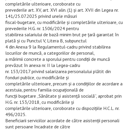
completările ulterioare, coroborate cu
prevederile art. XV, art. XVI alin. (1) şi art. XVII din Legea nr.
141/25.07.2025 privind unele măsuri
fiscal-bugetare, cu modificările și completările ulterioare, cu
prevederile H.G. nr. 1506/2024 pentru
stabilirea salariului de bază minim brut pe ţară garantat în
plată şi cu Punctul V, Litera B, subpunctul
4 din Anexa 9 la Regulamentul-cadru privind stabilirea
locurilor de muncă, a categoriilor de personal,
a mărimii concrete a sporului pentru condiţii de muncă
prevăzut în anexa nr. II la Legea-cadru
nr. 153/2017 privind salarizarea personalului plătit din
fonduri publice, cu modificările şi
completările ulterioare, precum şi a condiţiilor de acordare a
acestuia, pentru familia ocupațională de
funcţii bugetare „Sănătate şi asistență socială”, aprobat prin
H.G. nr. 153/2018, cu modificările şi
completările ulterioare, coroborate cu dispozițiile H.C.L. nr.
496/2025.
Beneficiarii serviciilor acordate de către asistenții personali
sunt persoane încadrate de către