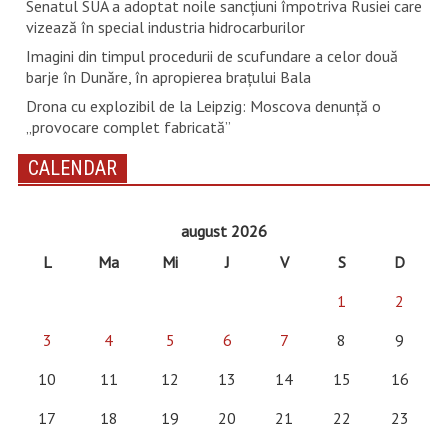
Senatul SUA a adoptat noile sancţiuni împotriva Rusiei care
vizează în special industria hidrocarburilor
Imagini din timpul procedurii de scufundare a celor două
barje în Dunăre, în apropierea brațului Bala
Drona cu explozibil de la Leipzig: Moscova denunţă o
„provocare complet fabricată”
CALENDAR
august 2026
L
Ma
Mi
J
V
S
D
1
2
3
4
5
6
7
8
9
10
11
12
13
14
15
16
17
18
19
20
21
22
23