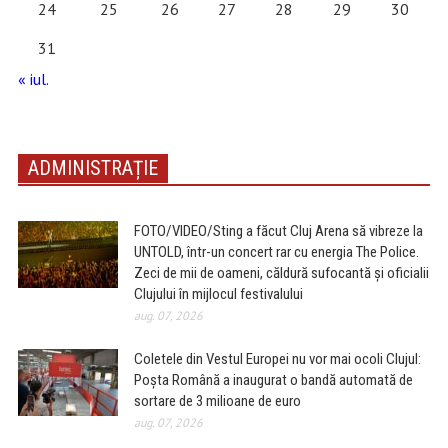
24
25
26
27
28
29
30
31
« iul.
ADMINISTRAȚIE
FOTO/VIDEO/Sting a făcut Cluj Arena să vibreze la
UNTOLD, într-un concert rar cu energia The Police.
Zeci de mii de oameni, căldură sufocantă și oficialii
Clujului în mijlocul festivalului
aug. 07, 2026
Coletele din Vestul Europei nu vor mai ocoli Clujul:
Poșta Română a inaugurat o bandă automată de
sortare de 3 milioane de euro
aug. 07, 2026