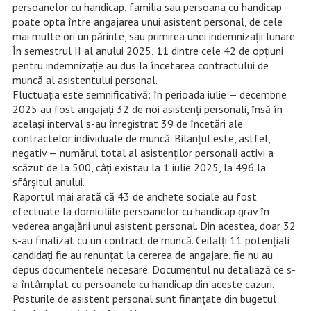
persoanelor cu handicap, familia sau persoana cu handicap
poate opta între angajarea unui asistent personal, de cele
mai multe ori un părinte, sau primirea unei indemnizații lunare.
În semestrul II al anului 2025, 11 dintre cele 42 de opțiuni
pentru indemnizație au dus la încetarea contractului de
muncă al asistentului personal.
Fluctuația este semnificativă: în perioada iulie — decembrie
2025 au fost angajați 32 de noi asistenți personali, însă în
același interval s-au înregistrat 39 de încetări ale
contractelor individuale de muncă. Bilanțul este, astfel,
negativ — numărul total al asistenților personali activi a
scăzut de la 500, câți existau la 1 iulie 2025, la 496 la
sfârșitul anului.
Raportul mai arată că 43 de anchete sociale au fost
efectuate la domiciliile persoanelor cu handicap grav în
vederea angajării unui asistent personal. Din acestea, doar 32
s-au finalizat cu un contract de muncă. Ceilalți 11 potențiali
candidați fie au renunțat la cererea de angajare, fie nu au
depus documentele necesare. Documentul nu detaliază ce s-
a întâmplat cu persoanele cu handicap din aceste cazuri.
Posturile de asistent personal sunt finanțate din bugetul