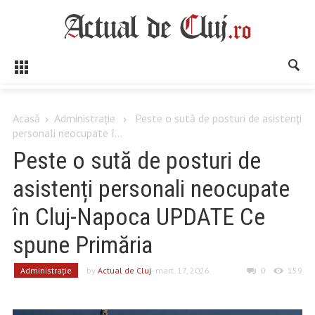
Acasă
Administrație
Peste o sută de posturi de asistenți
personali neocupate î...
Peste o sută de posturi de
asistenți personali neocupate
în Cluj-Napoca UPDATE Ce
spune Primăria
Administrație
by
Actual de Cluj
- mart. 17, 2026
0
159