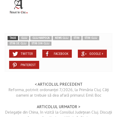
TAGS
CLUJ
CLUJ-NAPOCA
NEWS CLUJ
STIRI
STIRI CLUJ
STIRI DE CLUJ
STIRI DIN CLUJ
TWITTER
FACEBOOK
GOOGLE +
PINTEREST
< ARTICOLUL PRECEDENT
Reforma, potrivit ordonanței 7/2026, la Primăria Cluj. Câți
oameni ar trebuie să dea afară primarul Emil Boc
ARTICOLUL URMATOR >
Delegație din China, în vizită la Consiliul Județean Cluj. Discuții