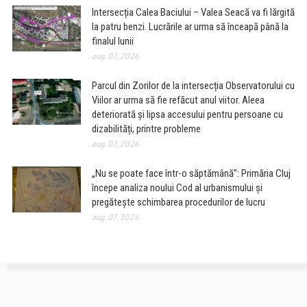
Intersecția Calea Baciului – Valea Seacă va fi lărgită
la patru benzi. Lucrările ar urma să înceapă până la
finalul lunii
aug. 07, 2026
Parcul din Zorilor de la intersecția Observatorului cu
Viilor ar urma să fie refăcut anul viitor. Aleea
deteriorată și lipsa accesului pentru persoane cu
dizabilități, printre probleme
aug. 07, 2026
„Nu se poate face într-o săptămână”: Primăria Cluj
începe analiza noului Cod al urbanismului și
pregătește schimbarea procedurilor de lucru
aug. 07, 2026