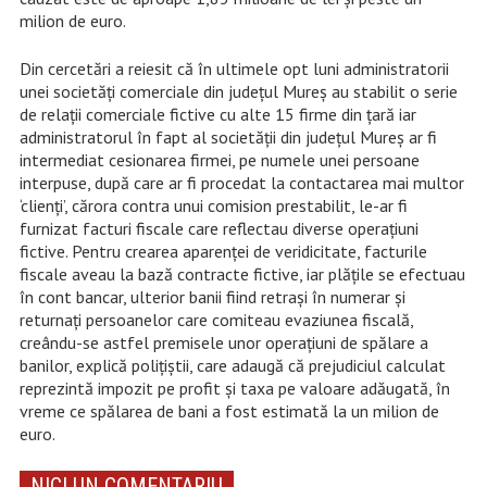
milion de euro.
Din cercetări a reiesit că în ultimele opt luni administratorii
unei societăți comerciale din județul Mureș au stabilit o serie
de relații comerciale fictive cu alte 15 firme din țară iar
administratorul în fapt al societății din județul Mureș ar fi
intermediat cesionarea firmei, pe numele unei persoane
interpuse, după care ar fi procedat la contactarea mai multor
‘clienți’, cărora contra unui comision prestabilit, le-ar fi
furnizat facturi fiscale care reflectau diverse operațiuni
fictive. Pentru crearea aparenței de veridicitate, facturile
fiscale aveau la bază contracte fictive, iar plățile se efectuau
în cont bancar, ulterior banii fiind retrași în numerar și
returnați persoanelor care comiteau evaziunea fiscală,
creându-se astfel premisele unor operațiuni de spălare a
banilor, explică polițiștii, care adaugă că prejudiciul calculat
reprezintă impozit pe profit și taxa pe valoare adăugată, în
vreme ce spălarea de bani a fost estimată la un milion de
euro.
NICI UN COMENTARIU