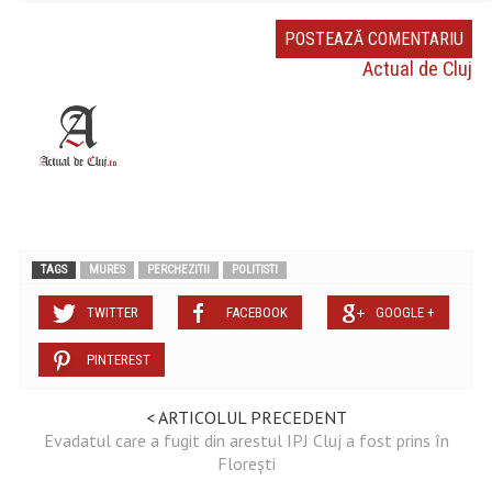
Actual de Cluj
TAGS
MURES
PERCHEZITII
POLITISTI
TWITTER
FACEBOOK
GOOGLE +
PINTEREST
< ARTICOLUL PRECEDENT
Evadatul care a fugit din arestul IPJ Cluj a fost prins în
Florești