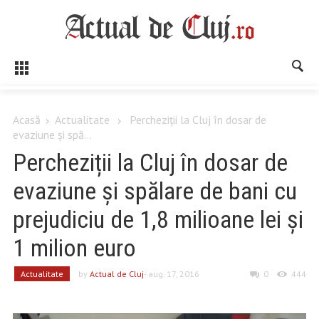
Acasă
Actualitate
Percheziții la Cluj în dosar de
evaziune și spă...
Percheziții la Cluj în dosar de
evaziune și spălare de bani cu
prejudiciu de 1,8 milioane lei și
1 milion euro
Actualitate
by
Actual de Cluj
- aug. 17, 2016
0
444