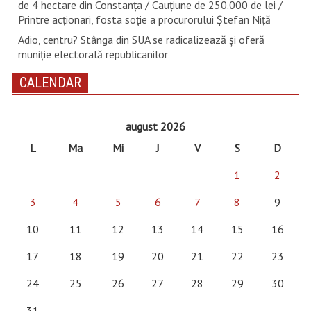
de 4 hectare din Constanța / Cauțiune de 250.000 de lei /
Printre acționari, fosta soție a procurorului Ștefan Niță
Adio, centru? Stânga din SUA se radicalizează și oferă
muniție electorală republicanilor
CALENDAR
august 2026
L
Ma
Mi
J
V
S
D
1
2
3
4
5
6
7
8
9
10
11
12
13
14
15
16
17
18
19
20
21
22
23
24
25
26
27
28
29
30
31