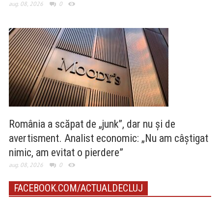
aug. 08, 2026
0
România a scăpat de „junk”, dar nu și de
avertisment. Analist economic: „Nu am câștigat
nimic, am evitat o pierdere”
aug. 08, 2026
0
FACEBOOK.COM/ACTUALDECLUJ