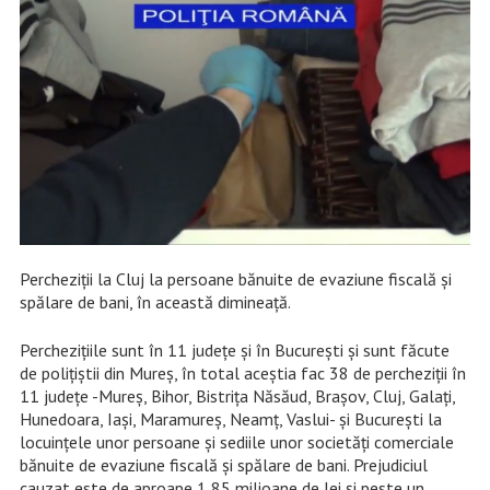
Percheziții la Cluj la persoane bănuite de evaziune fiscală și
spălare de bani, în această dimineață.
Perchezițiile sunt în 11 județe și în București și sunt făcute
de polițiștii din Mureș, în total aceștia fac 38 de percheziții în
11 județe -Mureș, Bihor, Bistrița Năsăud, Brașov, Cluj, Galați,
Hunedoara, Iași, Maramureș, Neamț, Vaslui- și București la
locuințele unor persoane și sediile unor societăți comerciale
bănuite de evaziune fiscală și spălare de bani. Prejudiciul
cauzat este de aproape 1,85 milioane de lei și peste un