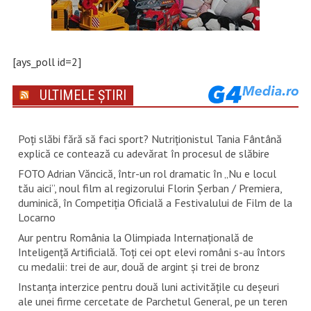
[ays_poll id=2]
ULTIMELE ȘTIRI
Poți slăbi fără să faci sport? Nutriționistul Tania Fântână
explică ce contează cu adevărat în procesul de slăbire
FOTO Adrian Văncică, într-un rol dramatic în „Nu e locul
tău aici”, noul film al regizorului Florin Șerban / Premiera,
duminică, în Competiția Oficială a Festivalului de Film de la
Locarno
Aur pentru România la Olimpiada Internațională de
Inteligență Artificială. Toți cei opt elevi români s-au întors
cu medalii: trei de aur, două de argint și trei de bronz
Instanța interzice pentru două luni activitățile cu deșeuri
ale unei firme cercetate de Parchetul General, pe un teren