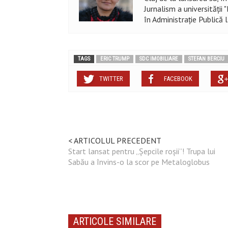
Jurnalism a universității
în Administraţie Publică 
TAGS
ERIC TRUMP
SDC IMOBILIARE
STEFAN BERCIU
TWITTER
FACEBOOK
< ARTICOLUL PRECEDENT
Start lansat pentru „Șepcile roșii”! Trupa lui
Sabău a învins-o la scor pe Metaloglobus
ARTICOLE SIMILARE