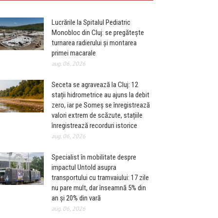
Lucrările la Spitalul Pediatric
Monobloc din Cluj: se pregătește
turnarea radierului și montarea
primei macarale
aug. 06, 2026
Seceta se agravează la Cluj: 12
stații hidrometrice au ajuns la debit
zero, iar pe Someș se înregistrează
valori extrem de scăzute, stațiile
înregistrează recorduri istorice
aug. 06, 2026
Specialist în mobilitate despre
impactul Untold asupra
transportului cu tramvaiului: 17 zile
nu pare mult, dar înseamnă 5% din
an și 20% din vară
aug. 06, 2026