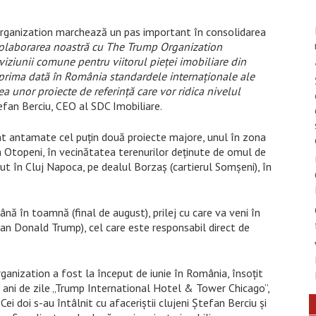
rganization marchează un pas important în consolidarea
olaborarea noastră cu The Trump Organization
 viziunii comune pentru viitorul pieței imobiliare din
rima dată în România standardele internaționale ale
 unor proiecte de referință care vor ridica nivelul
efan Berciu, CEO al SDC Imobiliare.
nt antamate cel puțin două proiecte majore, unul în zona
na Otopeni, în vecinătatea terenurilor deținute de omul de
zut în Cluj Napoca, pe dealul Borzaș (cartierul Somșeni), în
ână în toamnă (final de august), prilej cu care va veni în
can Donald Trump), cel care este responsabil direct de
anization a fost la început de iunie în România, însoțit
ani de zile „Trump International Hotel & Tower Chicago”,
Cei doi s-au întâlnit cu afaceriștii clujeni Ștefan Berciu și