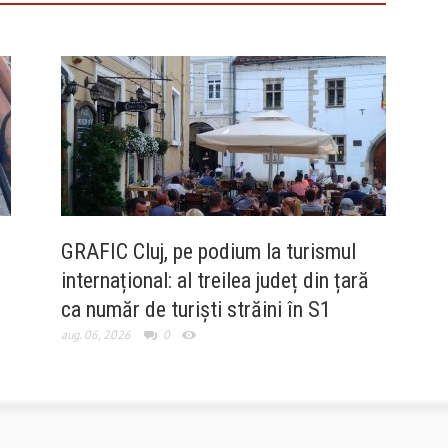
GRAFIC Cluj, pe podium la turismul
internațional: al treilea județ din țară
ca număr de turiști străini în S1
aug. 06, 2026
0