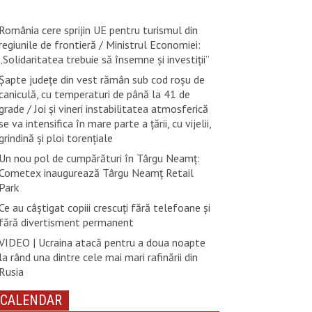
România cere sprijin UE pentru turismul din
regiunile de frontieră / Ministrul Economiei:
„Solidaritatea trebuie să însemne și investiții”
Șapte județe din vest rămân sub cod roșu de
caniculă, cu temperaturi de până la 41 de
grade / Joi și vineri instabilitatea atmosferică
se va intensifica în mare parte a țării, cu vijelii,
grindină și ploi torențiale
Un nou pol de cumpărături în Târgu Neamț:
Cometex inaugurează Târgu Neamț Retail
Park
Ce au câștigat copiii crescuți fără telefoane și
fără divertisment permanent
VIDEO | Ucraina atacă pentru a doua noapte
la rând una dintre cele mai mari rafinării din
Rusia
CALENDAR