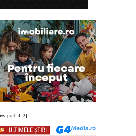
ays_poll id=2]
ULTIMELE ȘTIRI