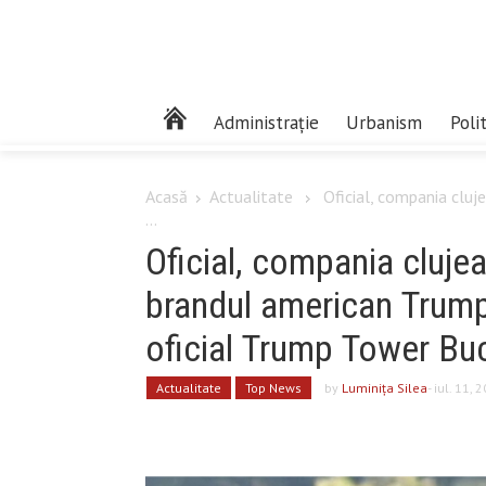
Administrație
Urbanism
Poli
Acasă
Actualitate
Oficial, compania cluj
...
Oficial, compania cluje
brandul american Trump
oficial Trump Tower Bu
Actualitate
Top News
by
Luminiţa Silea
- iul. 11, 