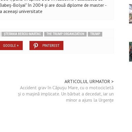
 "Babeș-Bolyai" în 2004 şi are două diplome de master -
la aceeaşi universitate
ȘTEFANIA BERCIU-MARTAC
THE TRUMP ORGANIZATION
TRUMP
GOOGLE +
PINTEREST
ARTICOLUL URMATOR >
Accident grav în Căpușu Mare, cu o motocicletă
și o mașină implicate. Un bărbat a decedat, iar un
minor a ajuns la Urgențe