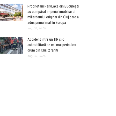
Proprietarii ParkLake din București
au cumpărat imperiul imobiliar al
miliardarului originar din Cluj care a
adus primul mall în Europa
aug. 06, 2026
Accident între un TIR și o
autoutilitară pe cel mai periculos
drum din Cluj, 2 răniți
aug. 06, 2026