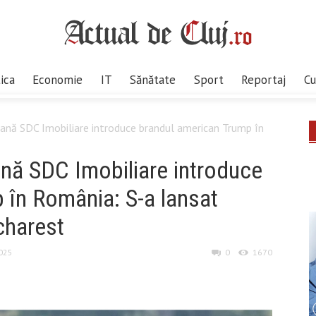
tica
Economie
IT
Sănătate
Sport
Reportaj
Cu
eană SDC Imobiliare introduce brandul american Trump în
ană SDC Imobiliare introduce
 în România: S-a lansat
charest
2025
0
1670