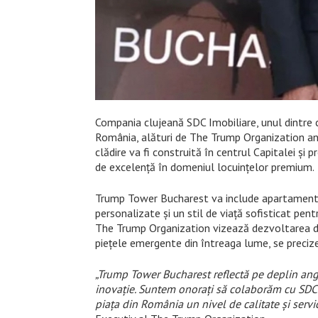
Compania clujeană SDC Imobiliare, unul dintre c
România, alături de The Trump Organization an
clădire va fi construită în centrul Capitalei și
de excelență în domeniul locuințelor premium.
Trump Tower Bucharest va include apartamente rez
personalizate și un stil de viață sofisticat pent
The Trump Organization vizează dezvoltarea de p
piețele emergente din întreaga lume, se precize
„Trump Tower Bucharest reflectă pe deplin ang
inovație. Suntem onorați să colaborăm cu SDC 
piața din România un nivel de calitate și servi