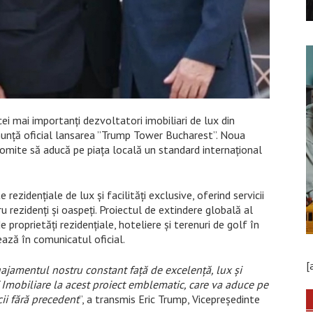
ei mai importanți dezvoltatori imobiliari de lux din
unță oficial lansarea ”Trump Tower Bucharest”. Noua
 promite să aducă pe piața locală un standard internațional
idențiale de lux și facilități exclusive, oferind servicii
ru rezidenți și oaspeți. Proiectul de extindere globală al
roprietăți rezidențiale, hoteliere și terenuri de golf în
ază în comunicatul oficial.
[
ajamentul nostru constant față de excelență, lux și
Imobiliare la acest proiect emblematic, care va aduce pe
cii fără precedent
”, a transmis Eric Trump, Vicepreședinte