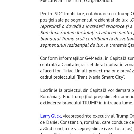
Executiv al The Trump Organization.
Pentru SDC Imobiliare, colaborarea cu Trump O
poziției sale pe segmentul rezidențial de lux.
„C
reprezintă o dovadă a încrederii reciproce și a
România. Suntem încântați să aducem pentru p
brandului Trump și să contribuim la dezvoltarea
segmentului rezidențial de lux
”, a transmis Șt
Conform informațiilor G4Media, în Capitală su
centrală a Capitalei, iar cel de-al doilea în zo
afaceri Ion Țiriac. Un alt proiect major e prevă
cadrul proiectului „Transilvania Smart City”.
Lucrările la proiectul din Capitală vor demara p
România și Eric Trump (fiul președintelui ameri
extinderea brandului TRUMP în întreaga lume.
Larry Glick,
vicepreședinte executiv al Trump Org
de Daniel Constantin, românul care conduce de 
având funcția de vicepreședinte (vezi foto jos). 