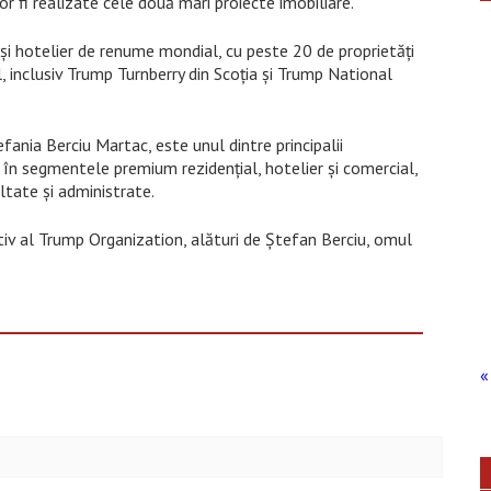
or fi realizate cele două mari proiecte imobiliare.
și hotelier de renume mondial, cu peste 20 de proprietăți
, inclusiv Trump Turnberry din Scoția și Trump National
ania Berciu Martac, este unul dintre principalii
t în segmentele premium rezidențial, hotelier și comercial,
ltate și administrate.
tiv al Trump Organization, alături de Ștefan Berciu, omul
« 