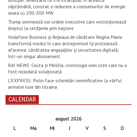
săptămână, constat o reducere a consumurilor de energie
seara cu 200-300 MW
Trump semnează noi ordine executive care restricţionează
dreptul la cetăţenie prin naştere
Vodafone Business și Rețeaua de sănătate Regina Maria
transformă modul în care antreprenorii își protejează
afacerea: sănătatea angajaților și securitatea digitală,
într-un singur abonament
RAI NEWS: Ceuta și Melilla, cronologia unei crize care nu a
fost niciodată soluționată
L’EXPRESS: Putin face schimbări semnificative la vârful
armatei ruse din Ucraina
CALENDAR
august 2026
L
Ma
Mi
J
V
S
D