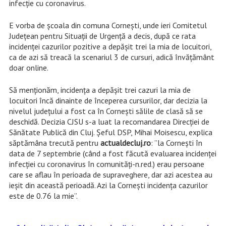
infecție cu coronavirus.
E vorba de școala din comuna Cornești, unde ieri Comitetul
Județean pentru Situații de Urgență a decis, după ce rata
incidenței cazurilor pozitive a depășit trei la mia de locuitori,
ca de azi să treacă la scenariul 3 de cursuri, adică învățământ
doar online.
Să menționăm, incidența a depășit trei cazuri la mia de
locuitori încă dinainte de începerea cursurilor, dar decizia la
nivelul județului a fost ca în Cornești sălile de clasă să se
deschidă. Decizia CJSU s-a luat la recomandarea Direcției de
Sănătate Publică din Cluj. Șeful DSP, Mihai Moisescu, explica
săptămâna trecută pentru
actualdecluj.ro
: ”la Cornești în
data de 7 septembrie (când a fost făcută evaluarea incidenței
infecției cu coronavirus în comunități-n.red.) erau persoane
care se aflau în perioada de supraveghere, dar azi acestea au
ieșit din această perioadă. Azi la Cornești incidența cazurilor
este de 0.76 la mie”.