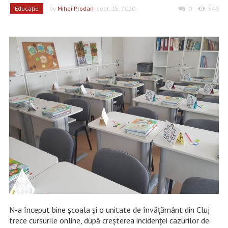
Educaţie
by
Mihai Prodan
- sept. 15, 2020
0
549
N-a început bine școala și o unitate de învățământ din Cluj
trece cursurile online, după creșterea incidenței cazurilor de