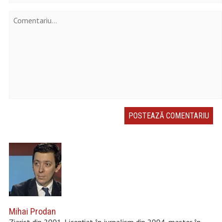
Mihai Prodan
Ziarist din 2001. Licențiat în jurnalism din 2004, master în