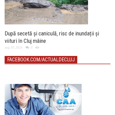
După secetă și caniculă, risc de inundații și
viituri în Cluj mâine
aug. 07, 2026
0
FACEBOOK.COM/ACTUALDECLUJ