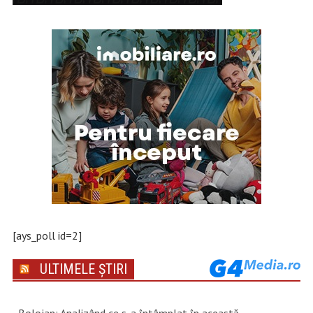
[ays_poll id=2]
ULTIMELE ȘTIRI
Bolojan: Analizând ce s-a întâmplat în această