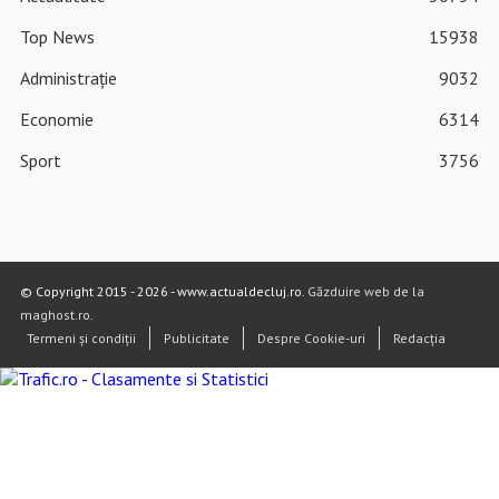
Top News
15938
Administrație
9032
Economie
6314
Sport
3756
© Copyright 2015 - 2026 - www.actualdecluj.ro.
Găzduire web de la
maghost.ro
.
Termeni și condiții
Publicitate
Despre Cookie-uri
Redacția