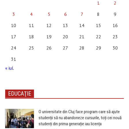
1
2
3
4
5
6
7
8
9
10
11
12
13
14
15
16
17
18
19
20
21
22
23
24
25
26
27
28
29
30
31
« iul.
EDUCAŢIE
O universitate din Cluj face program care să ajute
studenții să nu abandoneze cursurile, toți cei nouă
studenți din prima generație iau licența