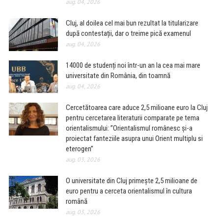
aug. 04, 2026
Cluj, al doilea cel mai bun rezultat la titularizare
după contestații, dar o treime pică examenul
aug. 04, 2026
14000 de studenți noi într-un an la cea mai mare
universitate din România, din toamnă
aug. 04, 2026
Cercetătoarea care aduce 2,5 milioane euro la Cluj
pentru cercetarea literaturii comparate pe tema
orientalismului: ”Orientalismul românesc și-a
proiectat fanteziile asupra unui Orient multiplu si
eterogen”
aug. 03, 2026
O universitate din Cluj primește 2,5 milioane de
euro pentru a cerceta orientalismul în cultura
română
aug. 03, 2026