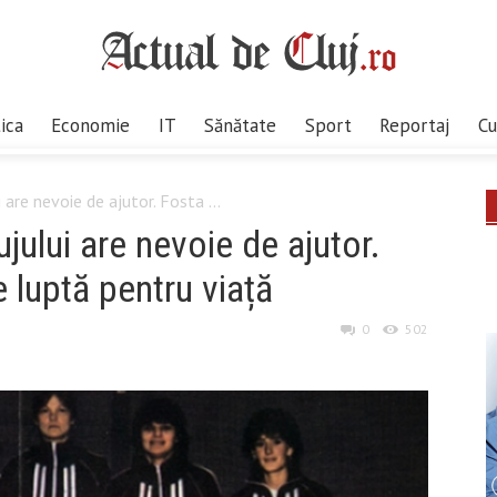
tica
Economie
IT
Sănătate
Sport
Reportaj
Cu
are nevoie de ajutor. Fosta ...
ului are nevoie de ajutor.
 luptă pentru viață
0
502