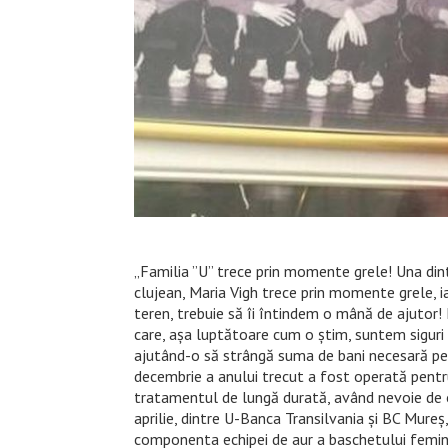
„Familia ”U” trece prin momente grele! Una din
clujean, Maria Vigh trece prin momente grele, ia
teren, trebuie să îi întindem o mână de ajutor!
care, așa luptătoare cum o știm, suntem siguri
ajutând-o să strângă suma de bani necesară pent
decembrie a anului trecut a fost operată pentr
tratamentul de lungă durată, având nevoie de 
aprilie, dintre U-Banca Transilvania și BC Mur
componenta echipei de aur a baschetului feminin 