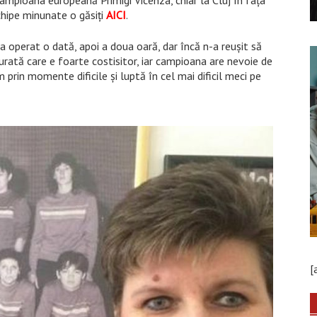
 campioana europeană Primigi Vicenza, chiar la Cluj în fața
hipe minunate o găsiți
AICI
.
 operat o dată, apoi a doua oară, dar încă n-a reușit să
rată care e foarte costisitor, iar campioana are nevoie de
m prin momente dificile și luptă în cel mai dificil meci pe
[