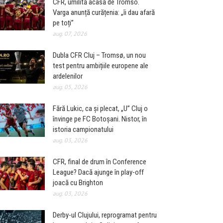
CFR, umilită acasă de Tromso.
Varga anunță curățenia: „îi dau afară
pe toți”
aug. 07, 2026
Dubla CFR Cluj – Tromsø, un nou
test pentru ambițiile europene ale
ardelenilor
aug. 05, 2026
Fără Lukic, ca și plecat, „U” Cluj o
învinge pe FC Botoșani. Nistor, în
istoria campionatului
aug. 03, 2026
CFR, final de drum în Conference
League? Dacă ajunge în play-off
joacă cu Brighton
aug. 03, 2026
Derby-ul Clujului, reprogramat pentru