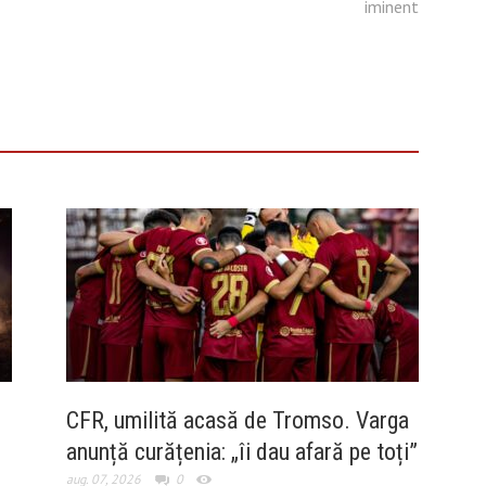
iminent
CFR, umilită acasă de Tromso. Varga
anunță curățenia: „îi dau afară pe toți”
aug. 07, 2026
0