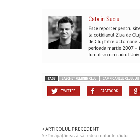
Catalin Suciu
Este reporter pentru site-
la cotidianul Ziua de Clu
de Cluj între octombrie 
perioada martie 2007 – f
Jurnalism din cadrul Unive
TAGS
BASCHET FEMININ CLUJ
CAMPIOANELE CLUJULUI
TWITTER
FACEBOOK
< ARTICOLUL PRECEDENT
Se încăpățânează să redea malurile râului