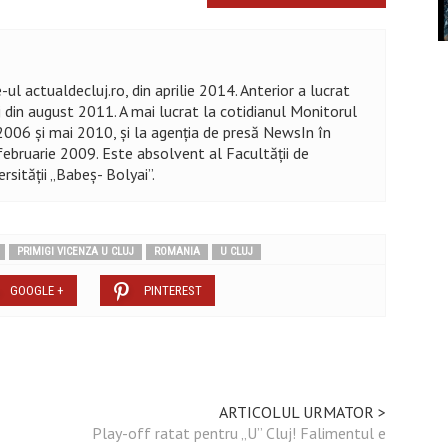
ul actualdecluj.ro, din aprilie 2014. Anterior a lucrat
j din august 2011. A mai lucrat la cotidianul Monitorul
2006 și mai 2010, şi la agenţia de presă NewsIn în
ebruarie 2009. Este absolvent al Facultății de
rsităţii „Babeș- Bolyai”.
PRIMIGI VICENZA U CLUJ
ROMANIA
U CLUJ
GOOGLE +
PINTEREST
ARTICOLUL URMATOR >
Play-off ratat pentru „U” Cluj! Falimentul e