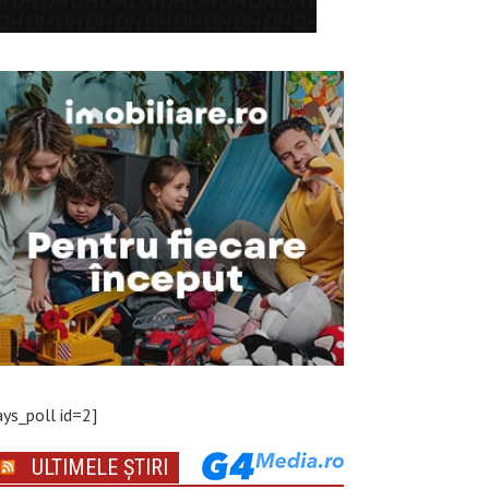
ays_poll id=2]
ULTIMELE ȘTIRI