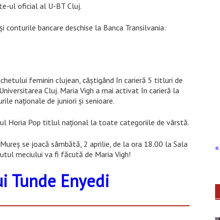
e-ul oficial al U-BT Cluj.
şi conturile bancare deschise la Banca Transilvania:
hetului feminin clujean, câştigând în carieră 5 titluri de
iversitarea Cluj. Maria Vigh a mai activat în carieră la
ile naţionale de juniori şi senioare.
ul Horia Pop titlul naţional la toate categoriile de vârstă.
ureş se joacă sâmbătă, 2 aprilie, de la ora 18.00 la Sala
« 
utul meciului va fi făcută de Maria Vigh!
ui Tunde Enyedi