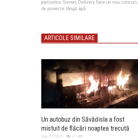
pietonilor. Someș Delivery face un nou concurs
de proiecte lângă apă
ARTICOLE SIMILARE
Un autobuz din Săvădisla a fost
mistuit de flăcări noaptea trecută
aug. 07, 2026
0