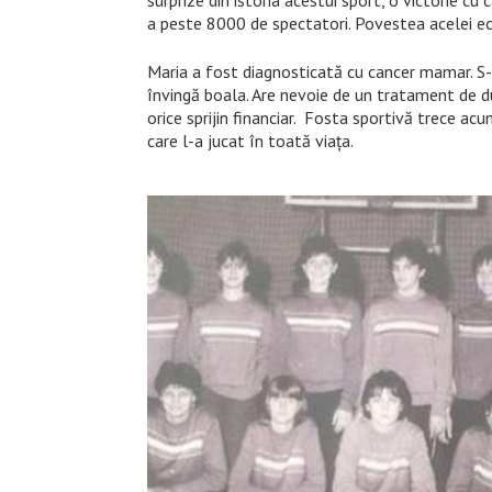
surprize din istoria acestui sport, o victorie cu
a peste 8000 de spectatori. Povestea acelei ec
Maria a fost diagnosticată cu cancer mamar. S-a
învingă boala. Are nevoie de un tratament de du
orice sprijin financiar. Fosta sportivă trece acu
care l-a jucat în toată viața.