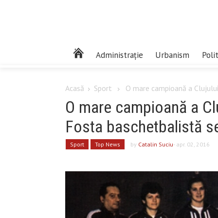
Administrație
Urbanism
Poli
Acasă
Sport
O mare campioană a Clujului 
O mare campioană a Cluj
Fosta baschetbalistă se
Sport
Top News
by
Catalin Suciu
- apr. 02, 2016