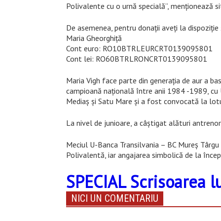
Polivalente cu o urnă specială”, menționează sit
De asemenea, pentru donaţii aveţi la dispoziţie 
Maria Gheorghiță
Cont euro: RO10BTRLEURCRT0139095801
Cont lei: RO60BTRLRONCRT0139095801
Maria Vigh face parte din generaţia de aur a basc
campioană naţională între anii 1984 -1989, cu Un
Mediaş şi Satu Mare şi a fost convocată la lotur
La nivel de junioare, a câştigat alături antrenor
Meciul U-Banca Transilvania – BC Mureş Târgu M
Polivalentă, iar angajarea simbolică de la încep
SPECIAL Scrisoarea l
NICI UN COMENTARIU