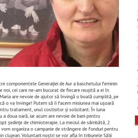
tre componentele Generației de Aur a baschetului feminin
r noi, cei care ne-am bucurat de fiecare reușită a ei în
 Maria are nevoie de ajutor să învingă o boală cumplită, pe
 că o va învinge! Putem să îi facem misiunea mai ușoară
ru tratament, unul costisitor și solicitant. În luna
u a doua oară, iar acum are nevoie de bani pentru
opt şedinţe de chimioterapie. La meciul de sâmbătă, 2
eş, vom organiza o campanie de strângere de fonduri pentru
clujean. Voluntarii noştri se vor afla în tribunele Sălii