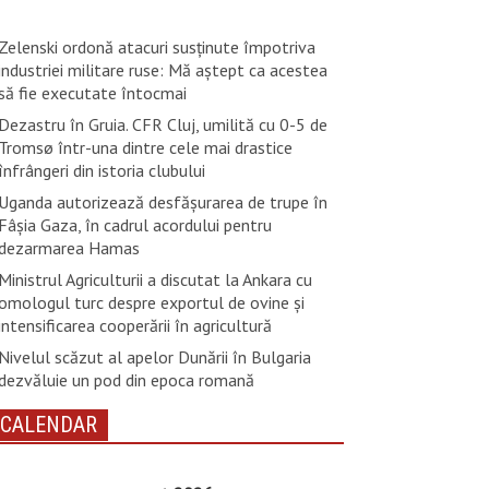
Zelenski ordonă atacuri susţinute împotriva
industriei militare ruse: Mă aştept ca acestea
să fie executate întocmai
Dezastru în Gruia. CFR Cluj, umilită cu 0-5 de
Tromsø într-una dintre cele mai drastice
înfrângeri din istoria clubului
Uganda autorizează desfăşurarea de trupe în
Fâşia Gaza, în cadrul acordului pentru
dezarmarea Hamas
Ministrul Agriculturii a discutat la Ankara cu
omologul turc despre exportul de ovine și
intensificarea cooperării în agricultură
Nivelul scăzut al apelor Dunării în Bulgaria
dezvăluie un pod din epoca romană
CALENDAR