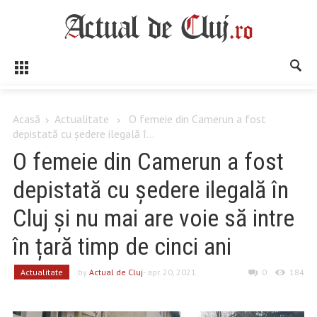
Acasă
Actualitate
O femeie din Camerun a fost
depistată cu ședere ilegală î...
O femeie din Camerun a fost
depistată cu ședere ilegală în
Cluj și nu mai are voie să intre
în țară timp de cinci ani
Actualitate
by
Actual de Cluj
- apr. 20, 2021
0
184