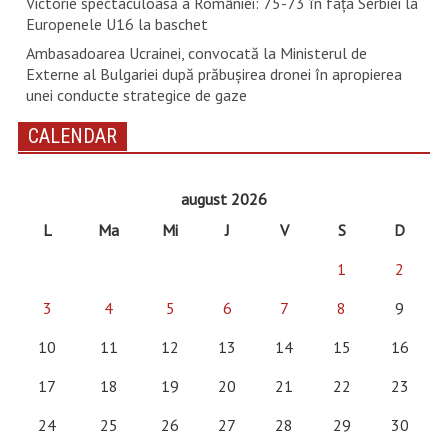
Victorie spectaculoasă a României: 75-73 în fața Serbiei la
Europenele U16 la baschet
Ambasadoarea Ucrainei, convocată la Ministerul de
Externe al Bulgariei după prăbușirea dronei în apropierea
unei conducte strategice de gaze
CALENDAR
august 2026
L
Ma
Mi
J
V
S
D
1
2
3
4
5
6
7
8
9
10
11
12
13
14
15
16
17
18
19
20
21
22
23
24
25
26
27
28
29
30