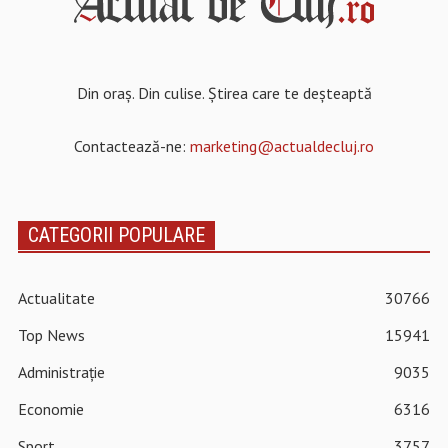
Din oraș. Din culise. Știrea care te deșteaptă
Contactează-ne:
marketing@actualdecluj.ro
CATEGORII POPULARE
Actualitate
30766
Top News
15941
Administrație
9035
Economie
6316
Sport
3757