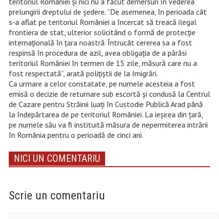
teritoriul României și nici nu a făcut demersuri în vederea
prelungirii dreptului de ședere. ”De asemenea, în perioada cât
s-a aflat pe teritoriul României a încercat să treacă ilegal
frontiera de stat, ulterior solicitând o formă de protecție
internațională în țara noastră. Întrucât cererea sa a fost
respinsă în procedura de azil, avea obligația de a părăsi
teritoriul României în termen de 15 zile, măsură care nu a
fost respectată”, arată polițiștii de la Imigrări.
Ca urmare a celor constatate, pe numele acesteia a fost
emisă o decizie de returnare sub escortă și condusă la Centrul
de Cazare pentru Străinii luaţi în Custodie Publică Arad până
la îndepărtarea de pe teritoriul României. La ieşirea din ţară,
pe numele său va fi instituită măsura de nepermiterea intrării
în România pentru o perioadă de cinci ani.
NICI UN COMENTARIU
Scrie un comentariu