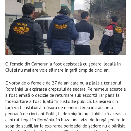
O femeie din Camerun a fost depistată cu ședere ilegală în
Cluj și nu mai are voie să intre în țară timp de cinci ani.
E vorba de o femeie de 27 de ani care nu a părăsit teritoriul
României la expirarea dreptului de şedere. Pe numele acesteia
a fost emisă o decizie de returnare sub escortă, iar până la
îndepărtare a fost luată în custodie publică. La ieşirea din
ţară va fi instituită măsura de nepermiterea intrării pe o
perioadă de cinci ani. Poliţiştii de imigrări au stabilit că aceasta
a intrat legal în România, în baza unei vize de lungă ședere în
scop de studii, iar la expirarea perioadei de ședere nu a părăsit