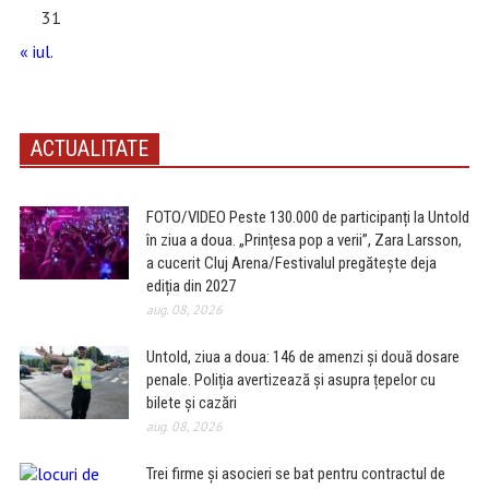
31
« iul.
ACTUALITATE
FOTO/VIDEO Peste 130.000 de participanți la Untold
în ziua a doua. „Prințesa pop a verii”, Zara Larsson,
a cucerit Cluj Arena/Festivalul pregătește deja
ediția din 2027
aug. 08, 2026
Untold, ziua a doua: 146 de amenzi și două dosare
penale. Poliția avertizează și asupra țepelor cu
bilete și cazări
aug. 08, 2026
Trei firme și asocieri se bat pentru contractul de