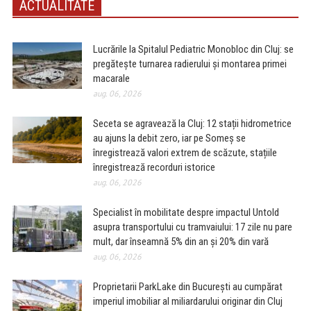
ACTUALITATE
Lucrările la Spitalul Pediatric Monobloc din Cluj: se
pregătește turnarea radierului și montarea primei
macarale
aug. 06, 2026
Seceta se agravează la Cluj: 12 stații hidrometrice
au ajuns la debit zero, iar pe Someș se
înregistrează valori extrem de scăzute, stațiile
înregistrează recorduri istorice
aug. 06, 2026
Specialist în mobilitate despre impactul Untold
asupra transportului cu tramvaiului: 17 zile nu pare
mult, dar înseamnă 5% din an și 20% din vară
aug. 06, 2026
Proprietarii ParkLake din București au cumpărat
imperiul imobiliar al miliardarului originar din Cluj