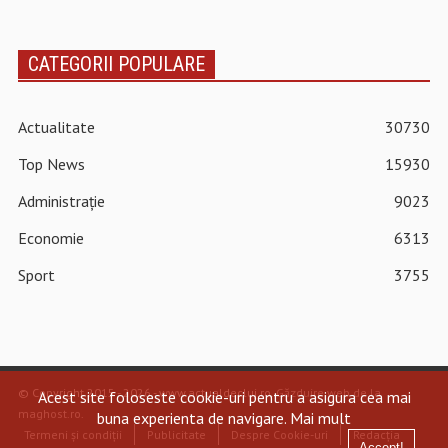
CATEGORII POPULARE
Actualitate
30730
Top News
15930
Administrație
9023
Economie
6313
Sport
3755
© Copyright 2015 - 2026 - www.actualdecluj.ro.
Găzduire web de la
Acest site foloseste cookie-uri pentru a asigura cea mai
maghost.ro
.
buna experienta de navigare.
Mai mult
Termeni și condiții
Publicitate
Despre Cookie-uri
Redacția
Accept!