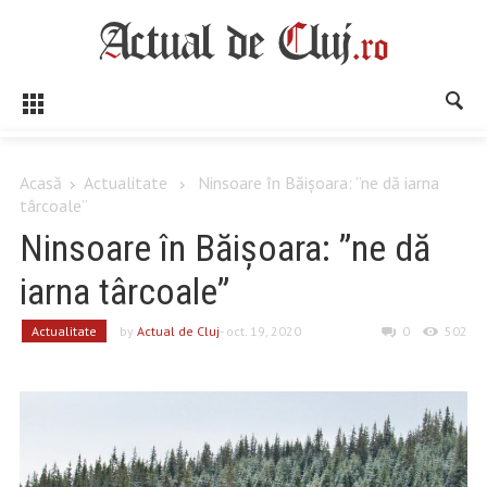
Acasă
Actualitate
Ninsoare în Băișoara: ”ne dă iarna
târcoale”
Ninsoare în Băișoara: ”ne dă
iarna târcoale”
Actualitate
by
Actual de Cluj
- oct. 19, 2020
0
502