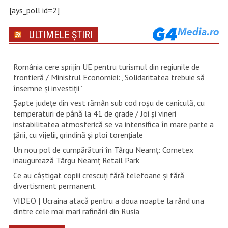
[ays_poll id=2]
ULTIMELE ȘTIRI
România cere sprijin UE pentru turismul din regiunile de
frontieră / Ministrul Economiei: „Solidaritatea trebuie să
însemne și investiții”
Șapte județe din vest rămân sub cod roșu de caniculă, cu
temperaturi de până la 41 de grade / Joi și vineri
instabilitatea atmosferică se va intensifica în mare parte a
țării, cu vijelii, grindină și ploi torențiale
Un nou pol de cumpărături în Târgu Neamț: Cometex
inaugurează Târgu Neamț Retail Park
Ce au câștigat copiii crescuți fără telefoane și fără
divertisment permanent
VIDEO | Ucraina atacă pentru a doua noapte la rând una
dintre cele mai mari rafinării din Rusia