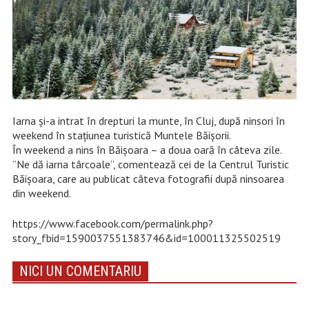
Iarna și-a intrat în drepturi la munte, în Cluj, după ninsori în
weekend în stațiunea turistică Muntele Băișorii.
În weekend a nins în Băișoara – a doua oară în câteva zile.
”Ne dă iarna târcoale”, comentează cei de la Centrul Turistic
Băișoara, care au publicat câteva fotografii după ninsoarea
din weekend.
https://www.facebook.com/permalink.php?
story_fbid=1590037551383746&id=100011325502519
NICI UN COMENTARIU