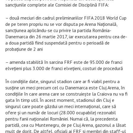
sancțiunile complete ale Comisiei de Disciplină FIFA:
– două meciuri din cadrul preliminariilor FIFA 2018 World Cup
de pe teren propriu nu se vor disputa pe Arena Națională,
sancțiunea aplicându-se cu privire la partida România-
Danemarca din 26 martie 2017, iar executarea pentru cea de-
a doua partidă fiind suspendată pentru o perioadă de
probațiune de 2 ani
– amenda stabilită în sarcina FRF este de 95.000 de franci
elvețieni plus 3.000 de franci elvețieni, costuri de procedură
În condițiile date, singurul stadion care ar fi viabil pentru a
susține un meci precum cel cu Danemarca este Cluj Arena, în
condițiile în care arena care se construiește la Craiova nu va fi
gata în timp util. În acest moment, stadionul din Cluj e
singurul care poate găzdui un meci internațional, care să
ofere și un număr de locuri (28.000 ocupabile) rezonabil
pentru fanii naționalei României. Numai că, la precedenta
partidă, cea cu Muntenegru, de pe Cluj Arena, gazonul a lăsat
mult de dorit. De altfel, oficiali ai FRF și membri din staff-ul