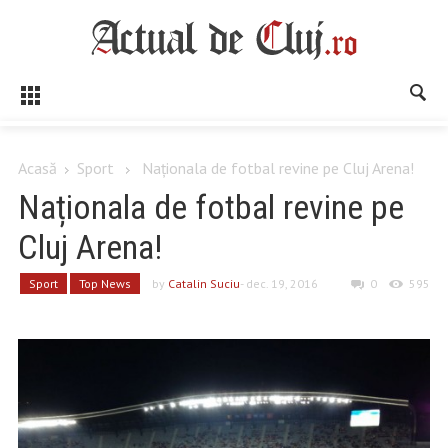
Acasă
Sport
Naționala de fotbal revine pe Cluj Arena!
Naționala de fotbal revine pe
Cluj Arena!
Sport
Top News
by
Catalin Suciu
- dec. 19, 2016
0
595