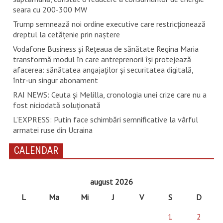
seara cu 200-300 MW
Trump semnează noi ordine executive care restricţionează
dreptul la cetăţenie prin naştere
Vodafone Business și Rețeaua de sănătate Regina Maria
transformă modul în care antreprenorii își protejează
afacerea: sănătatea angajaților și securitatea digitală,
într-un singur abonament
RAI NEWS: Ceuta și Melilla, cronologia unei crize care nu a
fost niciodată soluționată
L’EXPRESS: Putin face schimbări semnificative la vârful
armatei ruse din Ucraina
CALENDAR
august 2026
L
Ma
Mi
J
V
S
D
1
2