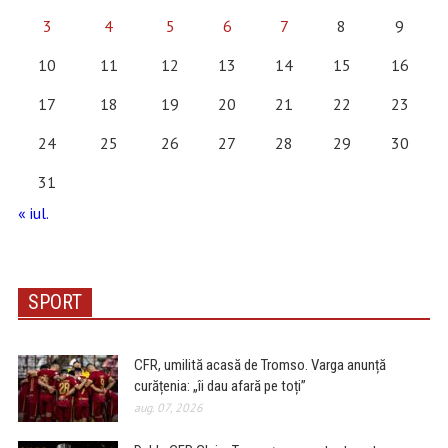
3
4
5
6
7
8
9
10
11
12
13
14
15
16
17
18
19
20
21
22
23
24
25
26
27
28
29
30
31
« iul.
SPORT
CFR, umilită acasă de Tromso. Varga anunță
curățenia: „îi dau afară pe toți”
aug. 07, 2026