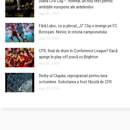
Dubla CFR Cluj – Tromsø, un nou test pentru
ambițiile europene ale ardelenilor
aug. 05, 2026
Fără Lukic, ca și plecat, „U” Cluj o învinge pe FC
Botoșani. Nistor, în istoria campionatului
aug. 03, 2026
CFR, final de drum în Conference League? Dacă
ajunge în play-off joacă cu Brighton
aug. 03, 2026
Derby-ul Clujului, reprogramat pentru luna
octombrie. Solicitarea a fost făcută de CFR
aug. 03, 2026