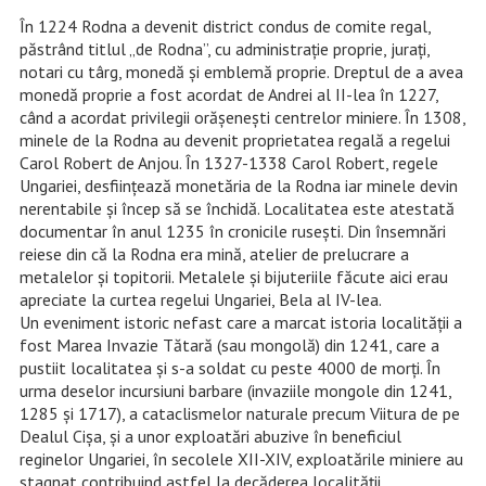
În 1224 Rodna a devenit district condus de comite regal,
păstrând titlul „de Rodna”, cu administraţie proprie, juraţi,
notari cu târg, monedă şi emblemă proprie. Dreptul de a avea
monedă proprie a fost acordat de Andrei al II-lea în 1227,
când a acordat privilegii orăşeneşti centrelor miniere. În 1308,
minele de la Rodna au devenit proprietatea regală a regelui
Carol Robert de Anjou. În 1327-1338 Carol Robert, regele
Ungariei, desfiinţează monetăria de la Rodna iar minele devin
nerentabile şi încep să se închidă. Localitatea este atestată
documentar în anul 1235 în cronicile ruseşti. Din însemnări
reiese din că la Rodna era mină, atelier de prelucrare a
metalelor şi topitorii. Metalele şi bijuteriile făcute aici erau
apreciate la curtea regelui Ungariei, Bela al IV-lea.
Un eveniment istoric nefast care a marcat istoria localităţii a
fost Marea Invazie Tătară (sau mongolă) din 1241, care a
pustiit localitatea şi s-a soldat cu peste 4000 de morţi. În
urma deselor incursiuni barbare (invaziile mongole din 1241,
1285 şi 1717), a cataclismelor naturale precum Viitura de pe
Dealul Cişa, şi a unor exploatări abuzive în beneficiul
reginelor Ungariei, în secolele XII-XIV, exploatările miniere au
stagnat contribuind astfel la decăderea localităţii.