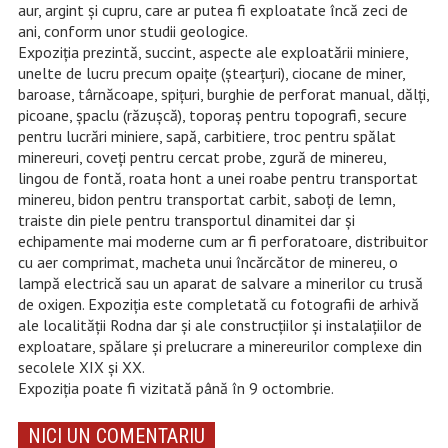
aur, argint şi cupru, care ar putea fi exploatate încă zeci de
ani, conform unor studii geologice.
Expoziţia prezintă, succint, aspecte ale exploatării miniere,
unelte de lucru precum opaiţe (ştearţuri), ciocane de miner,
baroase, târnăcoape, spiţuri, burghie de perforat manual, dălţi,
picoane, şpaclu (răzuşcă), toporaş pentru topografi, secure
pentru lucrări miniere, sapă, carbitiere, troc pentru spălat
minereuri, coveţi pentru cercat probe, zgură de minereu,
lingou de fontă, roata hont a unei roabe pentru transportat
minereu, bidon pentru transportat carbit, saboţi de lemn,
traiste din piele pentru transportul dinamitei dar şi
echipamente mai moderne cum ar fi perforatoare, distribuitor
cu aer comprimat, macheta unui încărcător de minereu, o
lampă electrică sau un aparat de salvare a minerilor cu trusă
de oxigen. Expoziţia este completată cu fotografii de arhivă
ale localităţii Rodna dar şi ale construcţiilor şi instalaţiilor de
exploatare, spălare şi prelucrare a minereurilor complexe din
secolele XIX şi XX.
Expoziția poate fi vizitată până în 9 octombrie.
NICI UN COMENTARIU