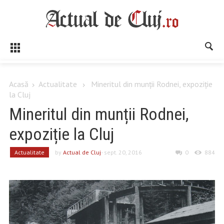
Acasă
Actualitate
Mineritul din munții Rodnei, expoziție
la Cluj
Mineritul din munții Rodnei,
expoziție la Cluj
Actualitate
by
Actual de Cluj
- sept. 20, 2016
0
884