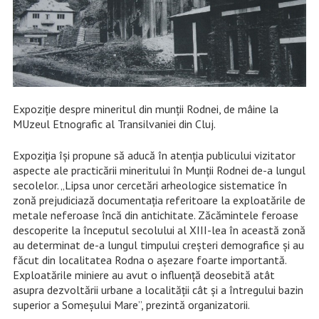
Expoziție despre mineritul din munții Rodnei, de mâine la
MUzeul Etnografic al Transilvaniei din Cluj.
Expoziţia îşi propune să aducă în atenţia publicului vizitator
aspecte ale practicării mineritului în Munţii Rodnei de-a lungul
secolelor. „Lipsa unor cercetări arheologice sistematice în
zonă prejudiciază documentaţia referitoare la exploatările de
metale neferoase încă din antichitate. Zăcămintele feroase
descoperite la începutul secolului al XIII-lea în această zonă
au determinat de-a lungul timpului creşteri demografice şi au
făcut din localitatea Rodna o aşezare foarte importantă.
Exploatările miniere au avut o influenţă deosebită atât
asupra dezvoltării urbane a localităţii cât şi a întregului bazin
superior a Someşului Mare”, prezintă organizatorii.