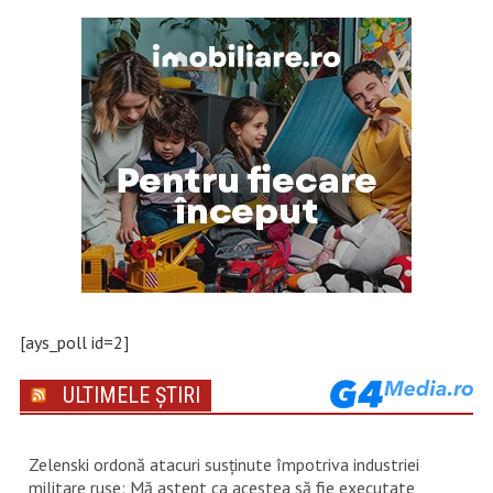
[ays_poll id=2]
ULTIMELE ȘTIRI
Zelenski ordonă atacuri susţinute împotriva industriei
militare ruse: Mă aştept ca acestea să fie executate