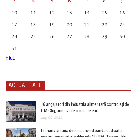
3
4
5
6
7
8
9
10
11
12
13
14
15
16
17
18
19
20
21
22
23
24
25
26
27
28
29
30
31
« iul.
ACTUALITATE
16 angajatori din industria alimentară controlați de
ITM Cluj, amenzi de o mie de euro
aug. 06, 2026
Primăria amână decizia privind banda dedicată