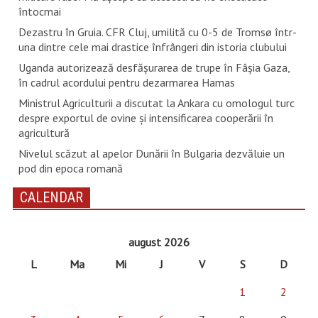
întocmai
Dezastru în Gruia. CFR Cluj, umilită cu 0-5 de Tromsø într-
una dintre cele mai drastice înfrângeri din istoria clubului
Uganda autorizează desfăşurarea de trupe în Fâşia Gaza,
în cadrul acordului pentru dezarmarea Hamas
Ministrul Agriculturii a discutat la Ankara cu omologul turc
despre exportul de ovine și intensificarea cooperării în
agricultură
Nivelul scăzut al apelor Dunării în Bulgaria dezvăluie un
pod din epoca romană
CALENDAR
august 2026
L
Ma
Mi
J
V
S
D
1
2