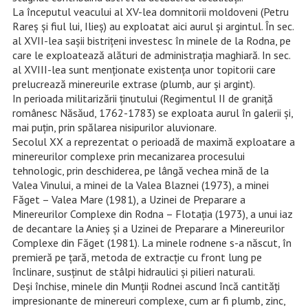
La începutul veacului al XV-lea domnitorii moldoveni (Petru
Rareş şi fiul lui, Ilieş) au exploatat aici aurul şi argintul. În sec.
al XVII-lea saşii bistriţeni investesc în minele de la Rodna, pe
care le exploatează alături de administraţia maghiară. In sec.
al XVIII-lea sunt menţionate existenţa unor topitorii care
prelucrează minereurile extrase (plumb, aur şi argint).
In perioada militarizării ţinutului (Regimentul II de graniţă
românesc Năsăud, 1762-1783) se exploata aurul în galerii şi,
mai puţin, prin spălarea nisipurilor aluvionare.
Secolul XX a reprezentat o perioadă de maximă exploatare a
minereurilor complexe prin mecanizarea procesului
tehnologic, prin deschiderea, pe lângă vechea mină de la
Valea Vinului, a minei de la Valea Blaznei (1973), a minei
Făget – Valea Mare (1981), a Uzinei de Preparare a
Minereurilor Complexe din Rodna – Flotaţia (1973), a unui iaz
de decantare la Anieş şi a Uzinei de Preparare a Minereurilor
Complexe din Făget (1981). La minele rodnene s-a născut, în
premieră pe ţară, metoda de extracţie cu front lung pe
înclinare, susţinut de stâlpi hidraulici şi pilieri naturali.
Deşi închise, minele din Munţii Rodnei ascund încă cantităţi
impresionante de minereuri complexe, cum ar fi plumb, zinc,