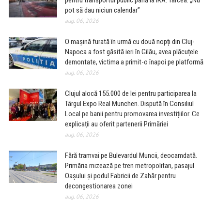
pentru transportul public până la IRA. Tarcea: „Nu
pot să dau niciun calendar”
aug. 06, 2026
O mașină furată în urmă cu două nopți din Cluj-
Napoca a fost găsită ieri în Gilău, avea plăcuțele
demontate, victima a primit-o înapoi pe platformă
aug. 06, 2026
Clujul alocă 155.000 de lei pentru participarea la
Târgul Expo Real München. Dispută în Consiliul
Local pe banii pentru promovarea investițiilor. Ce
explicații au oferit partenerii Primăriei
aug. 06, 2026
Fără tramvai pe Bulevardul Muncii, deocamdată.
Primăria mizează pe tren metropolitan, pasajul
Oașului și podul Fabricii de Zahăr pentru
decongestionarea zonei
aug. 06, 2026