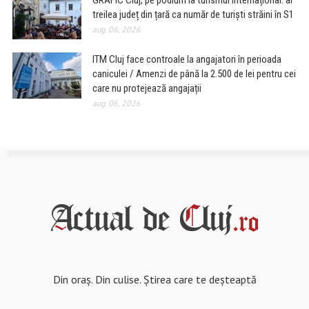
GRAFIC Cluj, pe podium la turismul internațional: al
treilea județ din țară ca număr de turiști străini în S1
aug. 06, 2026
ITM Cluj face controale la angajatori în perioada
caniculei / Amenzi de până la 2.500 de lei pentru cei
care nu protejează angajații
aug. 06, 2026
Din oraș. Din culise. Știrea care te deșteaptă