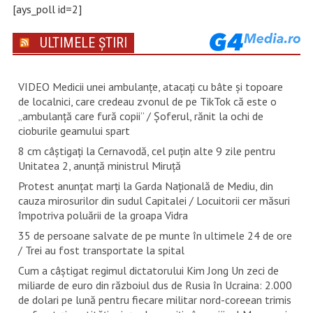
[ays_poll id=2]
ULTIMELE ȘTIRI
VIDEO Medicii unei ambulanțe, atacați cu bâte și topoare
de localnici, care credeau zvonul de pe TikTok că este o
„ambulanță care fură copii” / Șoferul, rănit la ochi de
cioburile geamului spart
8 cm câștigați la Cernavodă, cel puțin alte 9 zile pentru
Unitatea 2, anunță ministrul Miruță
Protest anunțat marți la Garda Națională de Mediu, din
cauza mirosurilor din sudul Capitalei / Locuitorii cer măsuri
împotriva poluării de la groapa Vidra
35 de persoane salvate de pe munte în ultimele 24 de ore
/ Trei au fost transportate la spital
Cum a câștigat regimul dictatorului Kim Jong Un zeci de
miliarde de euro din războiul dus de Rusia în Ucraina: 2.000
de dolari pe lună pentru fiecare militar nord-coreean trimis