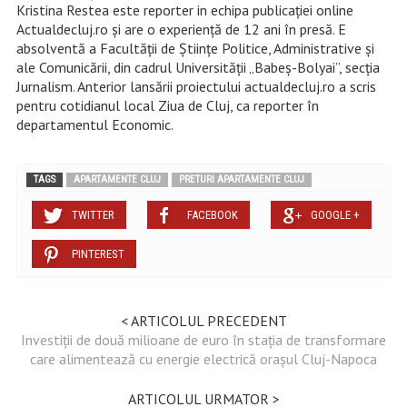
Kristina Restea este reporter in echipa publicației online
Actualdecluj.ro și are o experiență de 12 ani în presă. E
absolventă a Facultății de Științe Politice, Administrative și
ale Comunicării, din cadrul Universității „Babeș-Bolyai”, secția
Jurnalism. Anterior lansării proiectului actualdecluj.ro a scris
pentru cotidianul local Ziua de Cluj, ca reporter în
departamentul Economic.
TAGS
APARTAMENTE CLUJ
PRETURI APARTAMENTE CLUJ
TWITTER
FACEBOOK
GOOGLE +
PINTEREST
< ARTICOLUL PRECEDENT
Investiții de două milioane de euro în stația de transformare
care alimentează cu energie electrică orașul Cluj-Napoca
ARTICOLUL URMATOR >