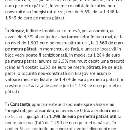
euro pe metru pătrat), în vreme ce unitățile locative nou-
construite au înregistrat o creștere de 6,6%, de la 1.448 la
1.543 de euro pe metru pătrat.
În
Brașov
, Indicele Imobiliare.ro relevă, per ansamblu, un
avans de 4,5% al prețurilor apartamentelor în luna mai, de la
un nivel de 1.302 euro pe metru pătrat util, la
1.360 de euro
pe metru pătrat
. În momentul de față, o unitate locativă în
bloc vechi poate fi achiziționată, în medie, cu 1.284 de euro
pe metru pătrat, anume cu 2,5% mai mult decât luna trecută
(când ar fi costat 1.253 de euro pe metru pătrat). Pe de altă
parte, o locuință nou-construită din Brașov are acum o
valoare medie de listare de 1.474 de euro pe metru pătrat, în
creștere cu 7% față de aprilie (de la 1.378 de euro pe metru
pătrat).
În
Constanța
, apartamentele disponibile spre vânzare au
înregistrat, per ansamblu, un avans de 0,6% al valorii medii
de listare, ajungând la
1.298 de euro pe metru pătrat util
la
finele lunii mai (față de 1.290 de euro pe metru pătrat, în
aprilie). Și aici, prețurile au cunoscut evoluții divergente pe