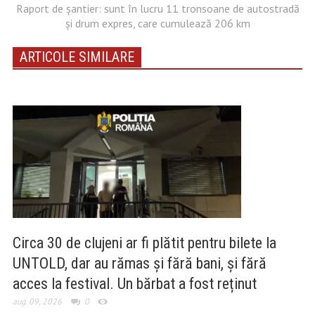
Raport de şantier: sunt în lucru 11 tronsoane de autostradă
şi drum expres, care cumulează 206 km
ARTICOLE SIMILARE
Circa 30 de clujeni ar fi plătit pentru bilete la
UNTOLD, dar au rămas și fără bani, și fără
acces la festival. Un bărbat a fost reținut
aug. 09, 2026
0