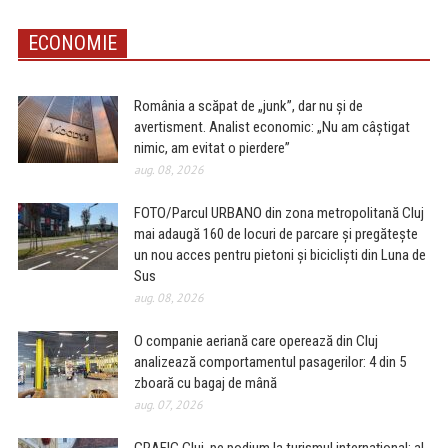
ECONOMIE
România a scăpat de „junk”, dar nu și de
avertisment. Analist economic: „Nu am câștigat
nimic, am evitat o pierdere”
aug. 08, 2026
FOTO/Parcul URBANO din zona metropolitană Cluj
mai adaugă 160 de locuri de parcare și pregătește
un nou acces pentru pietoni și bicicliști din Luna de
Sus
aug. 08, 2026
O companie aeriană care operează din Cluj
analizează comportamentul pasagerilor: 4 din 5
zboară cu bagaj de mână
aug. 07, 2026