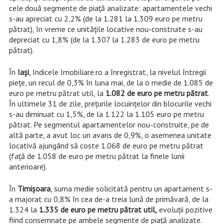
cele două segmente de piață analizate: apartamentele vechi
s-au apreciat cu 2,2% (de la 1.281 la 1.309 euro pe metru
pătrat), în vreme ce unitățile locative nou-construite s-au
depreciat cu 1,8% (de la 1.307 la 1.283 de euro pe metru
pătrat).
În
Iași
, Indicele Imobiliare.ro a înregistrat, la nivelul întregii
piețe, un recul de 0,3% în luna mai, de la o medie de 1.085 de
euro pe metru pătrat util, la
1.082 de euro pe metru pătrat
.
În ultimele 31 de zile, prețurile locuințelor din blocurile vechi
s-au diminuat cu 1,5%, de la 1.122 la 1.105 euro pe metru
pătrat. Pe segmentul apartamentelor nou-construite, pe de
altă parte, a avut loc un avans de 0,9%, o asemenea unitate
locativă ajungând să coste 1.068 de euro pe metru pătrat
(față de 1.058 de euro pe metru pătrat la finele lunii
anterioare).
În
Timișoara
, suma medie solicitată pentru un apartament s-
a majorat cu 0,8% în cea de-a treia lună de primăvară, de la
1.324 la
1.335 de euro pe metru pătrat util,
evoluții pozitive
fiind consemnate pe ambele segmente de piață analizate.