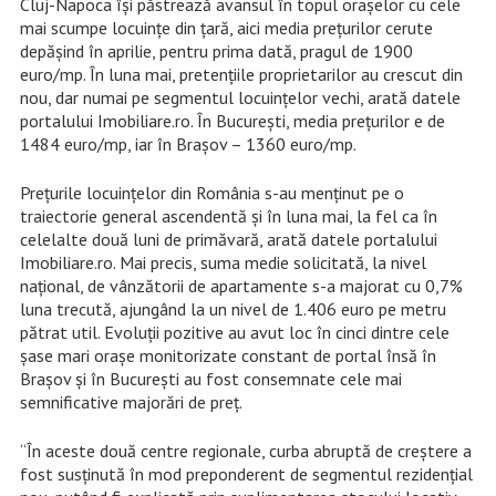
Cluj-Napoca își păstrează avansul în topul orașelor cu cele
mai scumpe locuințe din țară, aici media prețurilor cerute
depășind în aprilie, pentru prima dată, pragul de 1900
euro/mp. În luna mai, pretențiile proprietarilor au crescut din
nou, dar numai pe segmentul locuințelor vechi, arată datele
portalului Imobiliare.ro. În București, media prețurilor e de
1484 euro/mp, iar în Brașov – 1360 euro/mp.
Prețurile locuințelor din România s-au menținut pe o
traiectorie general ascendentă și în luna mai, la fel ca în
celelalte două luni de primăvară, arată datele portalului
Imobiliare.ro. Mai precis, suma medie solicitată, la nivel
național, de vânzătorii de apartamente s-a majorat cu 0,7%
luna trecută, ajungând la un nivel de 1.406 euro pe metru
pătrat util. Evoluții pozitive au avut loc în cinci dintre cele
șase mari orașe monitorizate constant de portal însă în
Brașov și în București au fost consemnate cele mai
semnificative majorări de preț.
“În aceste două centre regionale, curba abruptă de creștere a
fost susținută în mod preponderent de segmentul rezidențial