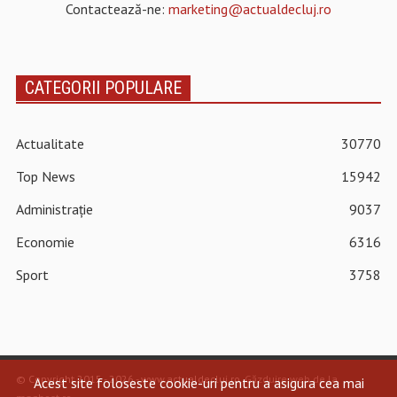
Contactează-ne:
marketing@actualdecluj.ro
CATEGORII POPULARE
Actualitate
30770
Top News
15942
Administrație
9037
Economie
6316
Sport
3758
© Copyright 2015 - 2026 - www.actualdecluj.ro.
Găzduire web de la
Acest site foloseste cookie-uri pentru a asigura cea mai