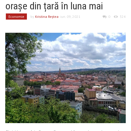
orașe din țară în luna mai
Economie
by
Kristina Reştea
- iun. 09, 2021
0
324