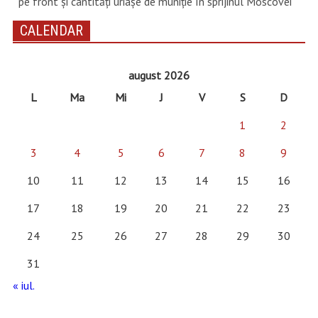
pe front și cantități uriașe de muniție în sprijinul Moscovei
CALENDAR
august 2026
L
Ma
Mi
J
V
S
D
1
2
3
4
5
6
7
8
9
10
11
12
13
14
15
16
17
18
19
20
21
22
23
24
25
26
27
28
29
30
31
« iul.