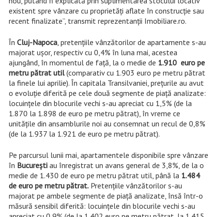
nou, putând fi explicată prin suplimentarea stocului locativ
existent spre vânzare cu proprietăți aflate în construcție sau
recent finalizate”, transmit reprezentanții Imobiliare.ro.
În
Cluj-Napoca
, pretențiile vânzătorilor de apartamente s-au
majorat ușor, respectiv cu 0,4% în luna mai, acestea
ajungând, în momentul de față, la o medie de
1.910 euro pe
metru pătrat util
(comparativ cu 1.903 euro pe metru pătrat
la finele lui aprilie). În capitala Transilvaniei, prețurile au avut
o evoluție diferită pe cele două segmente de piață analizate:
locuințele din blocurile vechi s-au apreciat cu 1,5% (de la
1.870 la 1.898 de euro pe metru pătrat), în vreme ce
unitățile din ansamblurile noi au consemnat un recul de 0,8%
(de la 1.937 la 1.921 de euro pe metru pătrat).
Pe parcursul lunii mai, apartamentele disponibile spre vânzare
în
București
au înregistrat un avans general de 3,8%, de la o
medie de 1.430 de euro pe metru pătrat util, până la
1.484
de euro pe metru pătrat.
Pretențiile vânzătorilor s-au
majorat pe ambele segmente de piață analizate, însă într-o
măsură sensibil diferită: locuințele din blocurile vechi s-au
apreciat cu 0,9% (de la 1.402 euro pe metru pătrat, la 1.415