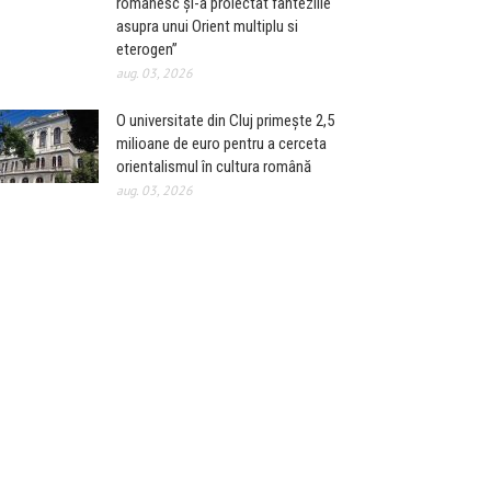
românesc și-a proiectat fanteziile
asupra unui Orient multiplu si
eterogen”
aug. 03, 2026
O universitate din Cluj primește 2,5
milioane de euro pentru a cerceta
orientalismul în cultura română
aug. 03, 2026