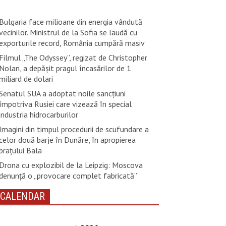
Bulgaria face milioane din energia vândută
vecinilor. Ministrul de la Sofia se laudă cu
exporturile record, România cumpără masiv
Filmul „The Odyssey”, regizat de Christopher
Nolan, a depăşit pragul încasărilor de 1
miliard de dolari
Senatul SUA a adoptat noile sancţiuni
împotriva Rusiei care vizează în special
industria hidrocarburilor
Imagini din timpul procedurii de scufundare a
celor două barje în Dunăre, în apropierea
brațului Bala
Drona cu explozibil de la Leipzig: Moscova
denunţă o „provocare complet fabricată”
CALENDAR