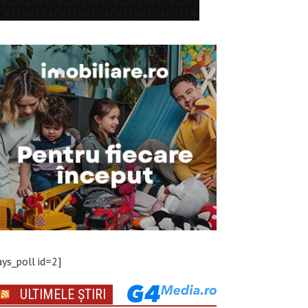
ays_poll id=2]
ULTIMELE ȘTIRI