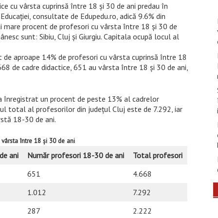
ce cu vârsta cuprinsă între 18 și 30 de ani predau în
 Educației, consultate de Edupedu.ro, adică 9.6% din
ai mare procent de profesori cu vârsta între 18 și 30 de
esc sunt: Sibiu, Cluj și Giurgiu. Capitala ocupă locul al
ent de aproape 14% de profesori cu vârsta cuprinsă între 18
 668 de cadre didactice, 651 au vârsta între 18 și 30 de ani,
 a înregistrat un procent de peste 13% al cadrelor
l total al profesorilor din județul Cluj este de 7.292, iar
rstă 18-30 de ani.
ârsta între 18 și 30 de ani
de ani
Număr profesori 18-30 de ani
Total profesori
651
4.668
1.012
7.292
287
2.222