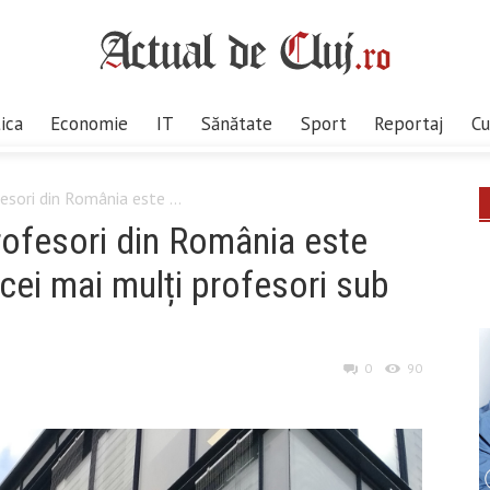
tica
Economie
IT
Sănătate
Sport
Reportaj
Cu
esori din România este ...
rofesori din România este
 cei mai mulți profesori sub
0
90