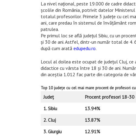
La nivel național, peste 19.000 de cadre didacti
școlile din România, potrivit datelor Ministerul
totalul profesorilor. Primele 3 județe cu cel m
ani, care predau în sistemul de învățământ român
patrulea.
Pe primul loc se află județul Sibiu, cu un proc
și 30 de ani. Astfel, dintr-un număr total de 4.
după cum arată
edupedu.ro
.
Locul al doilea este ocupat de județul Cluj, ce
didactice cu vârsta între 18 și 30 de ani. Număru
din aceștia 1.012 fac parte din categoria de vâ
Top 10 județe cu cel mai mare procent de profesori cu v
Județ
Procent profesori 18-30 
1. Sibiu
13.94%
2. Cluj
13.87%
3. Giurgiu
12.91%