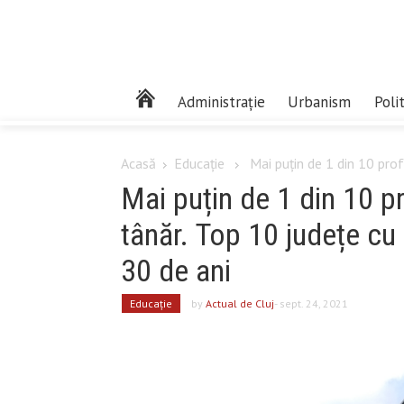
Administrație
Urbanism
Poli
Acasă
Educaţie
Mai puțin de 1 din 10 prof
Mai puțin de 1 din 10 p
tânăr. Top 10 județe cu
30 de ani
Educaţie
by
Actual de Cluj
- sept. 24, 2021