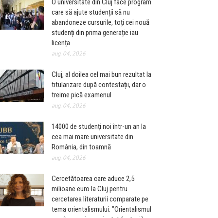
O universitate din Cluj face program
care să ajute studenții să nu
abandoneze cursurile, toți cei nouă
studenți din prima generație iau
licența
aug. 04, 2026
Cluj, al doilea cel mai bun rezultat la
titularizare după contestații, dar o
treime pică examenul
aug. 04, 2026
14000 de studenți noi într-un an la
cea mai mare universitate din
România, din toamnă
aug. 04, 2026
Cercetătoarea care aduce 2,5
milioane euro la Cluj pentru
cercetarea literaturii comparate pe
tema orientalismului: ”Orientalismul