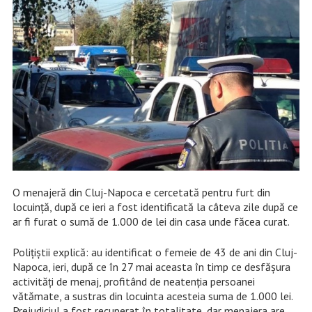
O menajeră din Cluj-Napoca e cercetată pentru furt din
locuință, după ce ieri a fost identificată la câteva zile după ce
ar fi furat o sumă de 1.000 de lei din casa unde făcea curat.
Polițiștii explică: au identificat o femeie de 43 de ani din Cluj-
Napoca, ieri, după ce în 27 mai aceasta în timp ce desfăşura
activităţi de menaj, profitând de neatenţia persoanei
vătămate, a sustras din locuinta acesteia suma de 1.000 lei.
Prejudiciul a fost recuperat în totalitate, dar menajera are