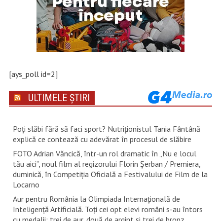
[ays_poll id=2]
ULTIMELE ȘTIRI
Poți slăbi fără să faci sport? Nutriționistul Tania Fântână
explică ce contează cu adevărat în procesul de slăbire
FOTO Adrian Văncică, într-un rol dramatic în „Nu e locul
tău aici”, noul film al regizorului Florin Șerban / Premiera,
duminică, în Competiția Oficială a Festivalului de Film de la
Locarno
Aur pentru România la Olimpiada Internațională de
Inteligență Artificială. Toți cei opt elevi români s-au întors
cu medalii: trei de aur, două de argint și trei de bronz