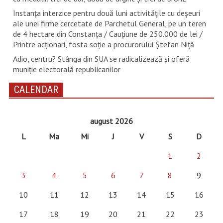
Instanța interzice pentru două luni activitățile cu deșeuri
ale unei firme cercetate de Parchetul General, pe un teren
de 4 hectare din Constanța / Cauțiune de 250.000 de lei /
Printre acționari, fosta soție a procurorului Ștefan Niță
Adio, centru? Stânga din SUA se radicalizează și oferă
muniție electorală republicanilor
CALENDAR
august 2026
L
Ma
Mi
J
V
S
D
1
2
3
4
5
6
7
8
9
10
11
12
13
14
15
16
17
18
19
20
21
22
23