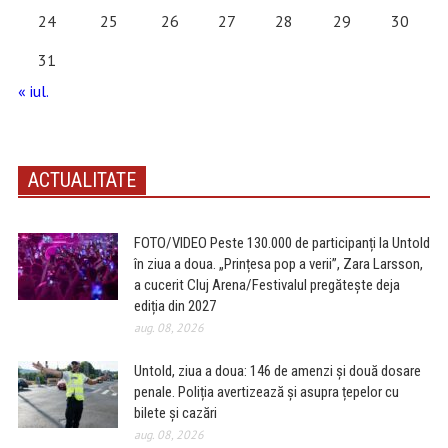
24
25
26
27
28
29
30
31
« iul.
ACTUALITATE
FOTO/VIDEO Peste 130.000 de participanți la Untold
în ziua a doua. „Prințesa pop a verii”, Zara Larsson,
a cucerit Cluj Arena/Festivalul pregătește deja
ediția din 2027
aug. 08, 2026
Untold, ziua a doua: 146 de amenzi și două dosare
penale. Poliția avertizează și asupra țepelor cu
bilete și cazări
aug. 08, 2026