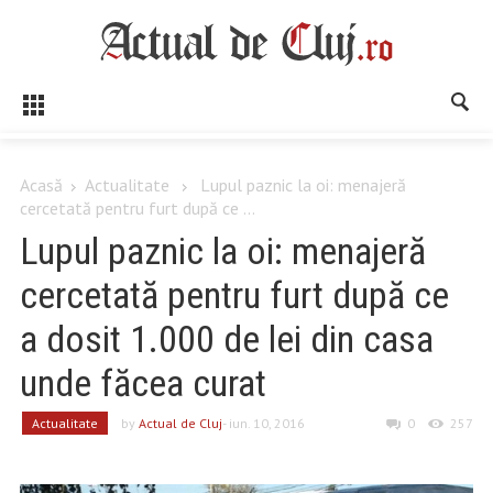
Acasă
Actualitate
Lupul paznic la oi: menajeră
cercetată pentru furt după ce ...
Lupul paznic la oi: menajeră
cercetată pentru furt după ce
a dosit 1.000 de lei din casa
unde făcea curat
Actualitate
by
Actual de Cluj
- iun. 10, 2016
0
257