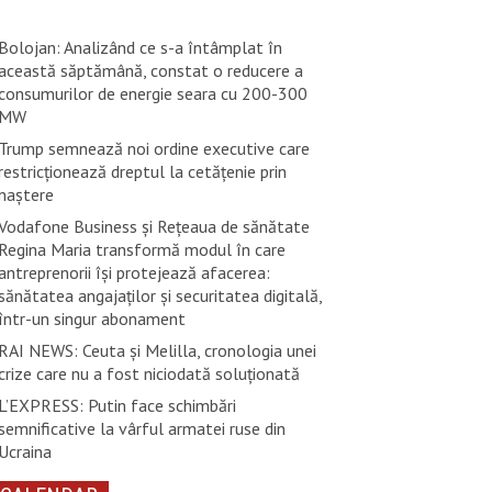
Bolojan: Analizând ce s-a întâmplat în
această săptămână, constat o reducere a
consumurilor de energie seara cu 200-300
MW
Trump semnează noi ordine executive care
restricţionează dreptul la cetăţenie prin
naştere
Vodafone Business și Rețeaua de sănătate
Regina Maria transformă modul în care
antreprenorii își protejează afacerea:
sănătatea angajaților și securitatea digitală,
într-un singur abonament
RAI NEWS: Ceuta și Melilla, cronologia unei
crize care nu a fost niciodată soluționată
L’EXPRESS: Putin face schimbări
semnificative la vârful armatei ruse din
Ucraina