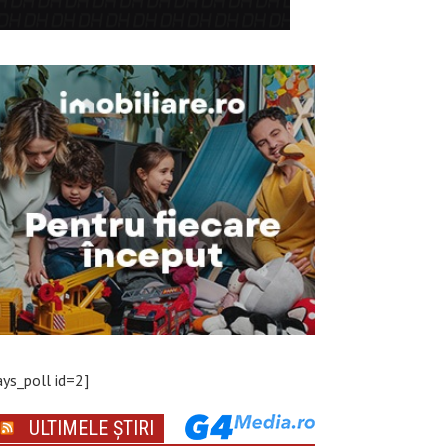
ays_poll id=2]
ULTIMELE ȘTIRI