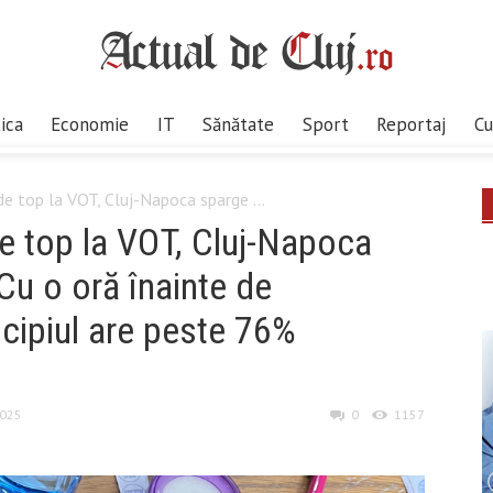
tica
Economie
IT
Sănătate
Sport
Reportaj
Cu
de top la VOT, Cluj-Napoca sparge ...
de top la VOT, Cluj-Napoca
Cu o oră înainte de
icipiul are peste 76%
2025
0
1157