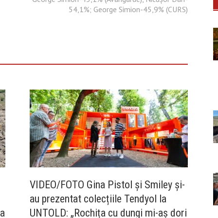
54,1%; George Simion-45,9% (CURS)
VIDEO/FOTO Gina Pistol și Smiley și-
au prezentat colecțiile Tendyol la
la
UNTOLD: „Rochița cu dungi mi-aș dori