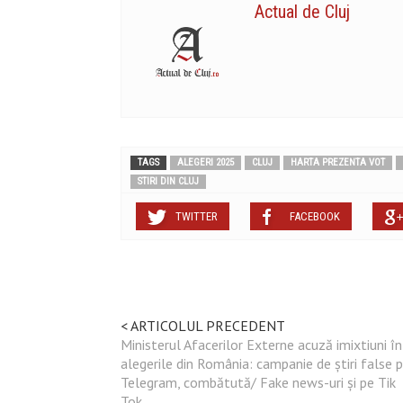
Actual de Cluj
TAGS
ALEGERI 2025
CLUJ
HARTA PREZENTA VOT
STIRI DIN CLUJ
TWITTER
FACEBOOK
< ARTICOLUL PRECEDENT
Ministerul Afacerilor Externe acuză imixtiuni în
alegerile din România: campanie de știri false 
Telegram, combătută/ Fake news-uri și pe Tik
Tok