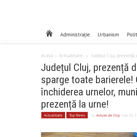
Administrație
Urbanism
Poli
Acasă
Actualitate
Județul Cluj, prezență 
Județul Cluj, prezență 
sparge toate barierele! 
închiderea urnelor, mun
prezență la urne!
Actualitate
Top News
by
Actual de Cluj
- mai 18, 