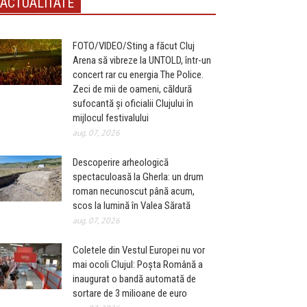
ACTUALITATE
FOTO/VIDEO/Sting a făcut Cluj
Arena să vibreze la UNTOLD, într-un
concert rar cu energia The Police.
Zeci de mii de oameni, căldură
sufocantă și oficialii Clujului în
mijlocul festivalului
aug. 07, 2026
Descoperire arheologică
spectaculoasă la Gherla: un drum
roman necunoscut până acum,
scos la lumină în Valea Sărată
aug. 07, 2026
Coletele din Vestul Europei nu vor
mai ocoli Clujul: Poșta Română a
inaugurat o bandă automată de
sortare de 3 milioane de euro