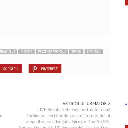
NEWS CLUJ
NICUSOR
PREZENȚA VOT CLUJ
SIMION
STIRI CLUJ
GOOGLE +
PINTEREST
ARTICOLUL URMATOR >
« 
LIVE Rezultatele exit-poll-urilor după
pe
închiderea secțiilor de votare, în turul doi al
alegerilor prezidențiale: Nicușor Dan-54,9%;
George Simion-45,1% (Avangarde), Nicușor Dan-