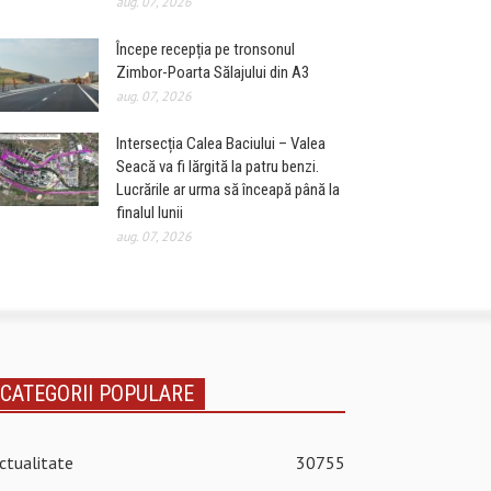
aug. 07, 2026
Începe recepția pe tronsonul
Zimbor-Poarta Sălajului din A3
aug. 07, 2026
Intersecția Calea Baciului – Valea
Seacă va fi lărgită la patru benzi.
Lucrările ar urma să înceapă până la
finalul lunii
aug. 07, 2026
CATEGORII POPULARE
ctualitate
30755