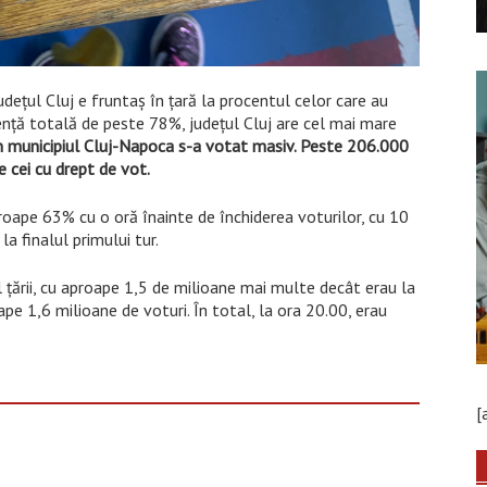
udețul Cluj e fruntaș în țară la procentul celor care au
ență totală de peste 78%, județul Cluj are cel mai mare
n municipiul Cluj-Napoca s-a votat masiv. Peste 206.000
 cei cu drept de vot.
proape 63% cu o oră înainte de închiderea voturilor, cu 10
a finalul primului tur.
l țării, cu aproape 1,5 de milioane mai multe decât erau la
ape 1,6 milioane de voturi. În total, la ora 20.00, erau
[