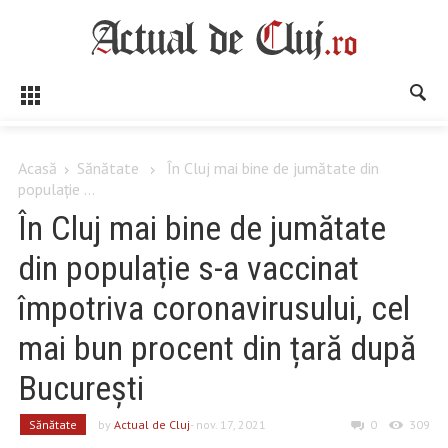
Acasă
Sănătate
În Cluj mai bine de jumătate din
populație ...
În Cluj mai bine de jumătate
din populație s-a vaccinat
împotriva coronavirusului, cel
mai bun procent din țară după
București
Sănătate
by
Actual de Cluj
- nov. 17, 2021
0
309