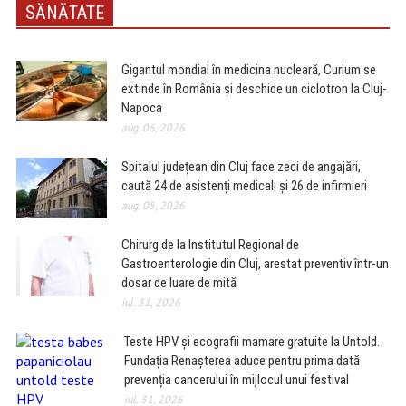
SĂNĂTATE
Gigantul mondial în medicina nucleară, Curium se
extinde în România și deschide un ciclotron la Cluj-
Napoca
aug. 06, 2026
Spitalul județean din Cluj face zeci de angajări,
caută 24 de asistenți medicali și 26 de infirmieri
aug. 05, 2026
Chirurg de la Institutul Regional de
Gastroenterologie din Cluj, arestat preventiv într-un
dosar de luare de mită
iul. 31, 2026
Teste HPV și ecografii mamare gratuite la Untold.
Fundația Renașterea aduce pentru prima dată
prevenția cancerului în mijlocul unui festival
iul. 31, 2026