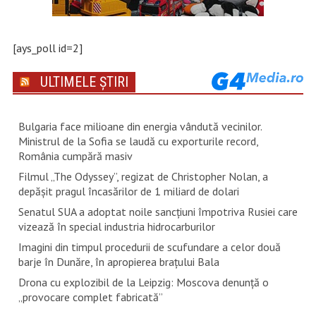
[ays_poll id=2]
ULTIMELE ȘTIRI
Bulgaria face milioane din energia vândută vecinilor.
Ministrul de la Sofia se laudă cu exporturile record,
România cumpără masiv
Filmul „The Odyssey”, regizat de Christopher Nolan, a
depăşit pragul încasărilor de 1 miliard de dolari
Senatul SUA a adoptat noile sancţiuni împotriva Rusiei care
vizează în special industria hidrocarburilor
Imagini din timpul procedurii de scufundare a celor două
barje în Dunăre, în apropierea brațului Bala
Drona cu explozibil de la Leipzig: Moscova denunţă o
„provocare complet fabricată”