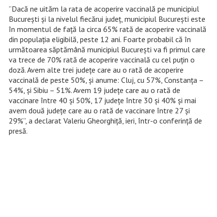
”Dacă ne uităm la rata de acoperire vaccinală pe municipiul
Bucureşti şi la nivelul fiecărui judeţ, municipiul Bucureşti este
în momentul de faţă la circa 65% rată de acoperire vaccinală
din populaţia eligibilă, peste 12 ani. Foarte probabil că în
următoarea săptămână municipiul Bucureşti va fi primul care
va trece de 70% rată de acoperire vaccinală cu cel puţin o
doză. Avem alte trei judeţe care au o rată de acoperire
vaccinală de peste 50%, şi anume: Cluj, cu 57%, Constanţa –
54%, şi Sibiu – 51%. Avem 19 judeţe care au o rată de
vaccinare între 40 şi 50%, 17 judeţe între 30 şi 40% şi mai
avem două judeţe care au o rată de vaccinare între 27 şi
29%”, a declarat Valeriu Gheorghiţă, ieri, într-o conferință de
presă.