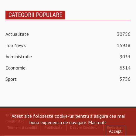
CATEGORII POPULARE
Actualitate
30756
Top News
15938
Administrație
9033
Economie
6314
Sport
3756
© Copyright 2015 - 2026 - www.actualdecluj.ro.
Găzduire web de la
Acest site foloseste cookie-uri pentru a asigura cea mai
maghost.ro
.
buna experienta de navigare.
Mai mult
Termeni și condiții
Publicitate
Despre Cookie-uri
Redacția
Accept!