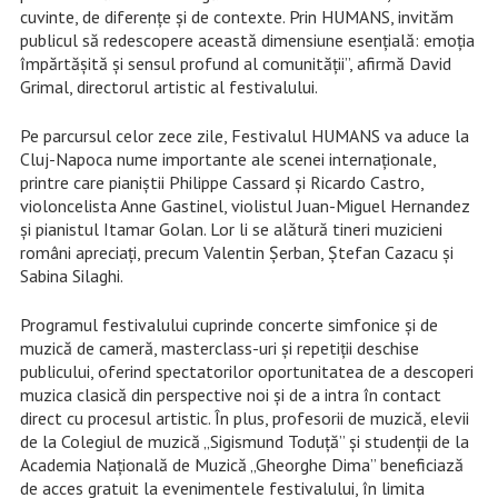
cuvinte, de diferențe și de contexte. Prin HUMANS, invităm
publicul să redescopere această dimensiune esențială: emoția
împărtășită și sensul profund al comunității”, afirmă David
Grimal, directorul artistic al festivalului.
Pe parcursul celor zece zile, Festivalul HUMANS va aduce la
Cluj-Napoca nume importante ale scenei internaționale,
printre care pianiştii Philippe Cassard și Ricardo Castro,
violoncelista Anne Gastinel, violistul Juan-Miguel Hernandez
și pianistul Itamar Golan. Lor li se alătură tineri muzicieni
români apreciați, precum Valentin Șerban, Ștefan Cazacu și
Sabina Silaghi.
Programul festivalului cuprinde concerte simfonice și de
muzică de cameră, masterclass-uri și repetiții deschise
publicului, oferind spectatorilor oportunitatea de a descoperi
muzica clasică din perspective noi și de a intra în contact
direct cu procesul artistic. În plus, profesorii de muzică, elevii
de la Colegiul de muzică „Sigismund Toduță” și studenții de la
Academia Națională de Muzică „Gheorghe Dima” beneficiază
de acces gratuit la evenimentele festivalului, în limita