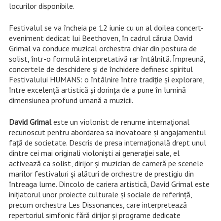
locurilor disponibile.
Festivalul se va încheia pe 12 iunie cu un al doilea concert-
eveniment dedicat lui Beethoven, în cadrul căruia David
Grimal va conduce muzical orchestra chiar din postura de
solist, într-o formulă interpretativă rar întâlnită. Împreună,
concertele de deschidere și de închidere definesc spiritul
Festivalului HUMANS: o întâlnire între tradiție și explorare,
între excelență artistică și dorința de a pune în lumină
dimensiunea profund umană a muzicii.
David Grimal
este un violonist de renume internațional
recunoscut pentru abordarea sa inovatoare și angajamentul
față de societate. Descris de presa internațională drept unul
dintre cei mai originali violoniști ai generației sale, el
activează ca solist, dirijor și muzician de cameră pe scenele
marilor festivaluri și alături de orchestre de prestigiu din
întreaga lume. Dincolo de cariera artistică, David Grimal este
inițiatorul unor proiecte culturale și sociale de referință,
precum orchestra Les Dissonances, care interpretează
repertoriul simfonic fără dirijor și programe dedicate