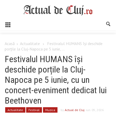
Acasă
Actualitate
Festivalul HUMANS își deschide
porțile la Cluj-Napoca pe 5 iunie, ...
Festivalul HUMANS își
deschide porțile la Cluj-
Napoca pe 5 iunie, cu un
concert-eveniment dedicat lui
Beethoven
Actualitate
Festival
Muzica
by
Actual de Cluj
- iun. 05, 2026