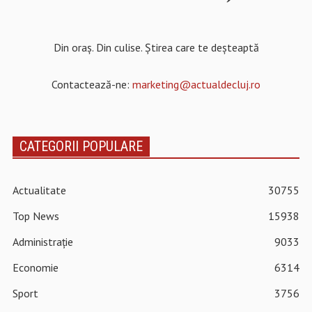
Din oraș. Din culise. Știrea care te deșteaptă
Contactează-ne:
marketing@actualdecluj.ro
CATEGORII POPULARE
Actualitate
30755
Top News
15938
Administrație
9033
Economie
6314
Sport
3756