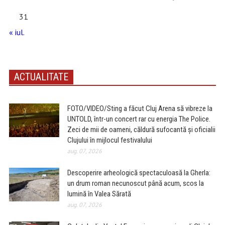
31
« iul.
ACTUALITATE
FOTO/VIDEO/Sting a făcut Cluj Arena să vibreze la
UNTOLD, într-un concert rar cu energia The Police.
Zeci de mii de oameni, căldură sufocantă și oficialii
Clujului în mijlocul festivalului
aug. 07, 2026
Descoperire arheologică spectaculoasă la Gherla:
un drum roman necunoscut până acum, scos la
lumină în Valea Sărată
aug. 07, 2026