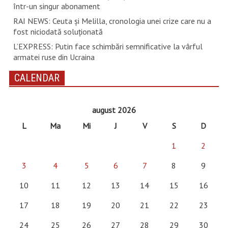
într-un singur abonament
RAI NEWS: Ceuta și Melilla, cronologia unei crize care nu a
fost niciodată soluționată
L’EXPRESS: Putin face schimbări semnificative la vârful
armatei ruse din Ucraina
CALENDAR
august 2026
L
Ma
Mi
J
V
S
D
1
2
3
4
5
6
7
8
9
10
11
12
13
14
15
16
17
18
19
20
21
22
23
24
25
26
27
28
29
30