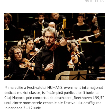
0
122
Prima ediție a Festivalului HUMANS, eveniment internațional
dedicat muzicii clasice, își întâmpină publicul joi, 5 iunie, la
Cluj-Napoca, prin concertul de deschidere „Beethoven 199,5”,
unul dintre momentele centrale ale festivalului desfășurat
în perioada 3–12 iunie.