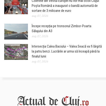
Coletele din Vestul Europei nu vor mai ocoli Clujul:
Poșta Română a inaugurat o bandă automată de
sortare de 3 milioane de euro
aug. 07, 2026
Începe recepția pe tronsonul Zimbor-Poarta
Sălajului din A3
aug. 07, 2026
Intersecția Calea Baciului – Valea Seacă va fi lărgită
la patru benzi. Lucrările ar urma să înceapă până la
finalul lunii
aug. 07, 2026