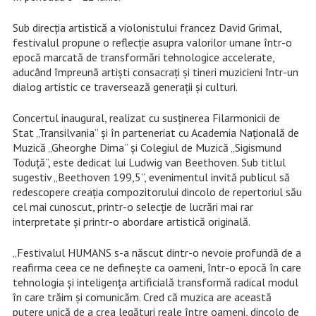
Sub direcția artistică a violonistului francez David Grimal,
festivalul propune o reflecție asupra valorilor umane într-o
epocă marcată de transformări tehnologice accelerate,
aducând împreună artiști consacrați și tineri muzicieni într-un
dialog artistic ce traversează generații și culturi.
Concertul inaugural, realizat cu susținerea Filarmonicii de
Stat „Transilvania” și în parteneriat cu Academia Națională de
Muzică „Gheorghe Dima” și Colegiul de Muzică „Sigismund
Toduță”, este dedicat lui Ludwig van Beethoven. Sub titlul
sugestiv „Beethoven 199,5”, evenimentul invită publicul să
redescopere creația compozitorului dincolo de repertoriul său
cel mai cunoscut, printr-o selecție de lucrări mai rar
interpretate și printr-o abordare artistică originală.
„Festivalul HUMANS s-a născut dintr-o nevoie profundă de a
reafirma ceea ce ne definește ca oameni, într-o epocă în care
tehnologia și inteligența artificială transformă radical modul
în care trăim și comunicăm. Cred că muzica are această
putere unică de a crea legături reale între oameni, dincolo de