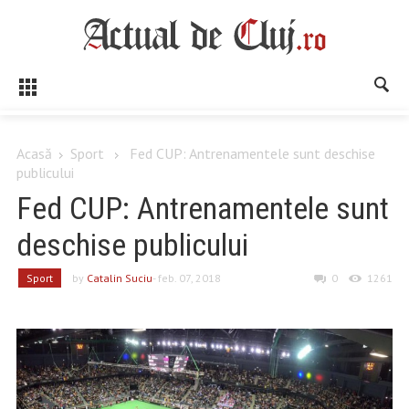
Acasă
Sport
Fed CUP: Antrenamentele sunt deschise
publicului
Fed CUP: Antrenamentele sunt
deschise publicului
Sport
by
Catalin Suciu
- feb. 07, 2018
0
1261