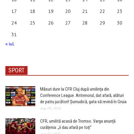
17
18
19
20
21
22
23
24
25
26
27
28
29
30
31
« iul.
SPORT
Măsuri dure la CFR Cluj după umilința din
Conference League. Antrenorul, dat afară, alături
de patru jucători! Șumudică, gata să revină în Gruia
aug. 08, 2026
CFR, umilită acasă de Tromso. Varga anunță
curățenia: „îi dau afară pe toți”
aug. 07, 2026