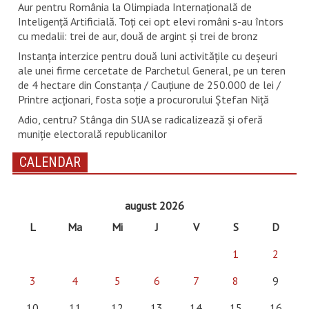
Aur pentru România la Olimpiada Internațională de
Inteligență Artificială. Toți cei opt elevi români s-au întors
cu medalii: trei de aur, două de argint și trei de bronz
Instanța interzice pentru două luni activitățile cu deșeuri
ale unei firme cercetate de Parchetul General, pe un teren
de 4 hectare din Constanța / Cauțiune de 250.000 de lei /
Printre acționari, fosta soție a procurorului Ștefan Niță
Adio, centru? Stânga din SUA se radicalizează și oferă
muniție electorală republicanilor
CALENDAR
august 2026
L
Ma
Mi
J
V
S
D
1
2
3
4
5
6
7
8
9
10
11
12
13
14
15
16