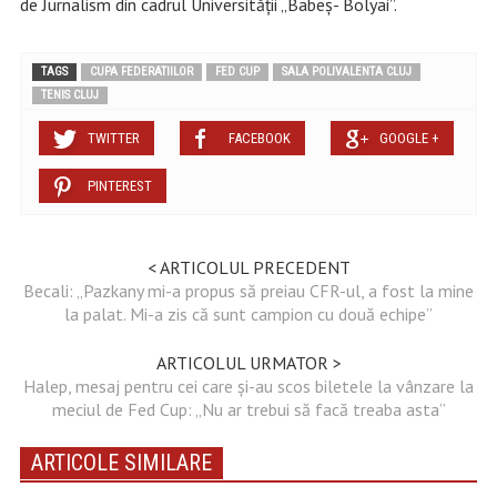
de Jurnalism din cadrul Universităţii „Babeș- Bolyai”.
TAGS
CUPA FEDERATIILOR
FED CUP
SALA POLIVALENTA CLUJ
TENIS CLUJ
TWITTER
FACEBOOK
GOOGLE +
PINTEREST
< ARTICOLUL PRECEDENT
Becali: „Pazkany mi-a propus să preiau CFR-ul, a fost la mine
la palat. Mi-a zis că sunt campion cu două echipe”
ARTICOLUL URMATOR >
Halep, mesaj pentru cei care și-au scos biletele la vânzare la
meciul de Fed Cup: „Nu ar trebui să facă treaba asta”
ARTICOLE SIMILARE