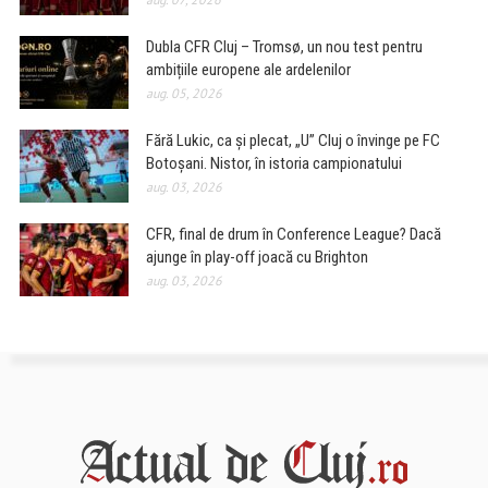
Dubla CFR Cluj – Tromsø, un nou test pentru
ambițiile europene ale ardelenilor
aug. 05, 2026
Fără Lukic, ca și plecat, „U” Cluj o învinge pe FC
Botoșani. Nistor, în istoria campionatului
aug. 03, 2026
CFR, final de drum în Conference League? Dacă
ajunge în play-off joacă cu Brighton
aug. 03, 2026