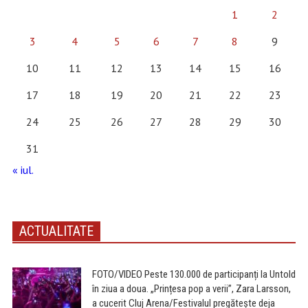
1
2
3
4
5
6
7
8
9
10
11
12
13
14
15
16
17
18
19
20
21
22
23
24
25
26
27
28
29
30
31
« iul.
ACTUALITATE
FOTO/VIDEO Peste 130.000 de participanți la Untold
în ziua a doua. „Prințesa pop a verii”, Zara Larsson,
a cucerit Cluj Arena/Festivalul pregătește deja