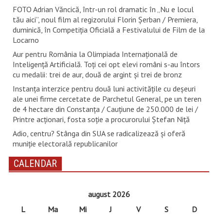
FOTO Adrian Văncică, într-un rol dramatic în „Nu e locul
tău aici”, noul film al regizorului Florin Șerban / Premiera,
duminică, în Competiția Oficială a Festivalului de Film de la
Locarno
Aur pentru România la Olimpiada Internațională de
Inteligență Artificială. Toți cei opt elevi români s-au întors
cu medalii: trei de aur, două de argint și trei de bronz
Instanța interzice pentru două luni activitățile cu deșeuri
ale unei firme cercetate de Parchetul General, pe un teren
de 4 hectare din Constanța / Cauțiune de 250.000 de lei /
Printre acționari, fosta soție a procurorului Ștefan Niță
Adio, centru? Stânga din SUA se radicalizează și oferă
muniție electorală republicanilor
CALENDAR
august 2026
L
Ma
Mi
J
V
S
D