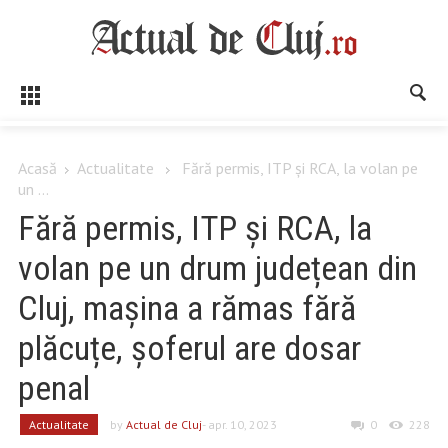
Acasă
Actualitate
Fără permis, ITP și RCA, la volan pe
un ...
Fără permis, ITP și RCA, la
volan pe un drum județean din
Cluj, mașina a rămas fără
plăcuțe, șoferul are dosar
penal
Actualitate
by
Actual de Cluj
- apr. 10, 2023
0
228