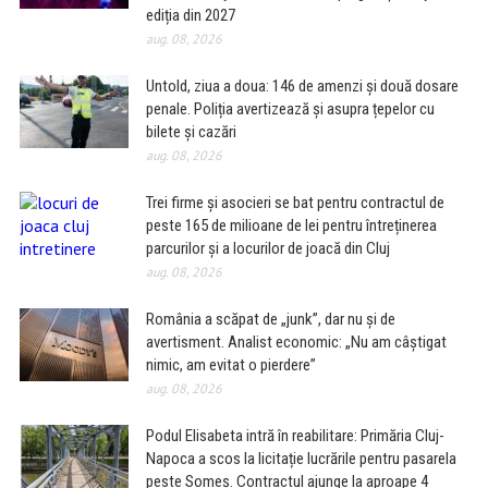
ediția din 2027
aug. 08, 2026
Untold, ziua a doua: 146 de amenzi și două dosare
penale. Poliția avertizează și asupra țepelor cu
bilete și cazări
aug. 08, 2026
Trei firme și asocieri se bat pentru contractul de
peste 165 de milioane de lei pentru întreținerea
parcurilor și a locurilor de joacă din Cluj
aug. 08, 2026
România a scăpat de „junk”, dar nu și de
avertisment. Analist economic: „Nu am câștigat
nimic, am evitat o pierdere”
aug. 08, 2026
Podul Elisabeta intră în reabilitare: Primăria Cluj-
Napoca a scos la licitație lucrările pentru pasarela
peste Someș. Contractul ajunge la aproape 4