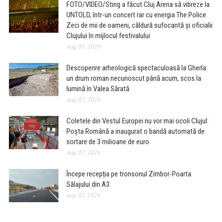
FOTO/VIDEO/Sting a făcut Cluj Arena să vibreze la
UNTOLD, într-un concert rar cu energia The Police.
Zeci de mii de oameni, căldură sufocantă și oficialii
Clujului în mijlocul festivalului
aug. 07, 2026
Descoperire arheologică spectaculoasă la Gherla:
un drum roman necunoscut până acum, scos la
lumină în Valea Sărată
aug. 07, 2026
Coletele din Vestul Europei nu vor mai ocoli Clujul:
Poșta Română a inaugurat o bandă automată de
sortare de 3 milioane de euro
aug. 07, 2026
Începe recepția pe tronsonul Zimbor-Poarta
Sălajului din A3
aug. 07, 2026