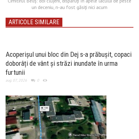
Cimitirul Beliș: doi clujeni, dispăruți în apele lacului de peste
un deceniu, n-au fost găsiți nici acum
ARTICOLE SIMILARE
Acoperișul unui bloc din Dej s-a prăbușit, copaci
doborâți de vânt și străzi inundate în urma
furtunii
aug. 07, 2026
0