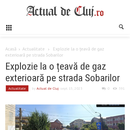
Acasă
Actualitate
Explozie la o țeavă de gaz
exterioară pe strada Sobarilor
Explozie la o țeavă de gaz
exterioară pe strada Sobarilor
Actualitate
by
Actual de Cluj
- sept. 15, 2023
0
391