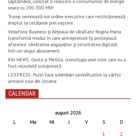
săptămână, constat o reducere a consumurilor de energie
seara cu 200-300 MW
Trump semnează noi ordine executive care restricţionează
dreptul la cetăţenie prin naştere
Vodafone Business și Rețeaua de sănătate Regina Maria
transformă modul în care antreprenorii își protejează
afacerea: sănătatea angajaților și securitatea digitală,
într-un singur abonament
RAI NEWS: Ceuta și Melilla, cronologia unei crize care nu a
fost niciodată soluționată
L’EXPRESS: Putin face schimbări semnificative la vârful
armatei ruse din Ucraina
CALENDAR
august 2026
L
Ma
Mi
J
V
S
D
1
2