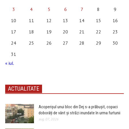
3
4
5
6
7
8
9
10
11
12
13
14
15
16
17
18
19
20
21
22
23
24
25
26
27
28
29
30
31
« iul.
ACTUALITATE
Acoperișul unui bloc din Dej s-a prăbușit, copaci
doborâți de vânt și străzi inundate în urma furtunii
aug. 07, 2026