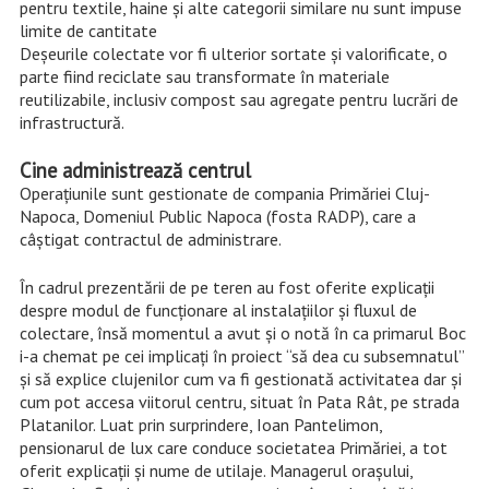
pentru textile, haine și alte categorii similare nu sunt impuse
limite de cantitate
Deșeurile colectate vor fi ulterior sortate și valorificate, o
parte fiind reciclate sau transformate în materiale
reutilizabile, inclusiv compost sau agregate pentru lucrări de
infrastructură.
Cine administrează centrul
Operațiunile sunt gestionate de compania Primăriei Cluj-
Napoca, Domeniul Public Napoca (fosta RADP), care a
câștigat contractul de administrare.
În cadrul prezentării de pe teren au fost oferite explicații
despre modul de funcționare al instalațiilor și fluxul de
colectare, însă momentul a avut și o notă în ca primarul Boc
i-a chemat pe cei implicați în proiect “să dea cu subsemnatul”
și să explice clujenilor cum va fi gestionată activitatea dar și
cum pot accesa viitorul centru, situat în Pata Rât, pe strada
Platanilor. Luat prin surprindere, Ioan Pantelimon,
pensionarul de lux care conduce societatea Primăriei, a tot
oferit explicații și nume de utilaje. Managerul orașului,