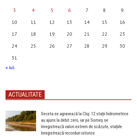
3
4
5
6
7
8
9
10
11
12
13
14
15
16
17
18
19
20
21
22
23
24
25
26
27
28
29
30
31
« iul.
ACTUALITATE
Seceta se agravează la Cluj: 12 stații hidrometrice
au ajuns la debit zero, iar pe Someș se
înregistrează valori extrem de scăzute, stațiile
înregistrează recorduri istorice