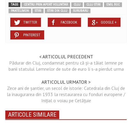
TAGS
CENTRU PRIN APORT VOLUNTAR
CLUJ
CLUJ STIRI
EMIL BOC
PANTELIMON
STIRI
STIRI DIN CLUJ
SURUBARU
TWITTER
FACEBOOK
GOOGLE +
PINTEREST
< ARTICOLUL PRECEDENT
Pădurar din Cluj, condamnat pentru că și-a tăiat lemne pe
banii statului. Lemnelor de sute de euro li s-a pierdut urma
ARTICOLUL URMATOR >
Zece ani de șantier, un secol de istorie: Catedrala din Cluj de
la inaugurarea din 1933 la restaurarea cu fonduri europene /
Inițial o voiau pe Cetățuie
ARTICOLE SIMILARE