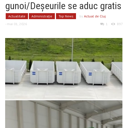
gunoi/Deșeurile se aduc gratis
Actualitate
Administrație
Top News
by
Actual de Cluj
- mai 01, 2026
1
897