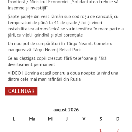
frontieră / Ministrul Economiei: „Solidaritatea trebuie să
însemne și investiții”
Șapte județe din vest rămân sub cod roșu de caniculă, cu
temperaturi de până la 41 de grade / Joi și vineri
instabilitatea atmosferică se va intensifica în mare parte a
țării, cu vijelii, grindină și ploi torențiale
Un nou pol de cumpărături în Târgu Neamț: Cometex
inaugurează Târgu Neamț Retail Park
Ce au câștigat copiii crescuți fără telefoane și fără
divertisment permanent
VIDEO | Ucraina atacă pentru a doua noapte la rând una
dintre cele mai mari rafinării din Rusia
CALENDAR
august 2026
L
Ma
Mi
J
V
S
D
1
2