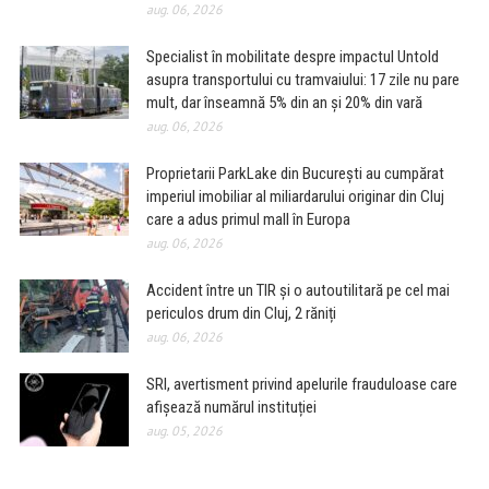
aug. 06, 2026
Specialist în mobilitate despre impactul Untold
asupra transportului cu tramvaiului: 17 zile nu pare
mult, dar înseamnă 5% din an și 20% din vară
aug. 06, 2026
Proprietarii ParkLake din București au cumpărat
imperiul imobiliar al miliardarului originar din Cluj
care a adus primul mall în Europa
aug. 06, 2026
Accident între un TIR și o autoutilitară pe cel mai
periculos drum din Cluj, 2 răniți
aug. 06, 2026
SRI, avertisment privind apelurile frauduloase care
afișează numărul instituției
aug. 05, 2026