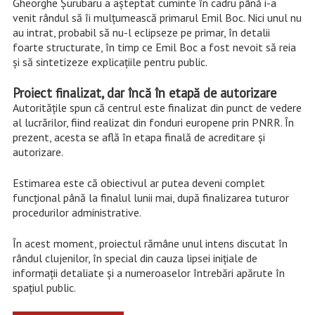
Gheorghe Șurubaru a așteptat cuminte în cadru până i-a
venit rândul să îi mulțumească primarul Emil Boc. Nici unul nu
au intrat, probabil să nu-l eclipseze pe primar, în detalii
foarte structurate, în timp ce Emil Boc a fost nevoit să reia
și să sintetizeze explicațiile pentru public.
Proiect finalizat, dar încă în etapă de autorizare
Autoritățile spun că centrul este finalizat din punct de vedere
al lucrărilor, fiind realizat din fonduri europene prin PNRR. În
prezent, acesta se află în etapa finală de acreditare și
autorizare.
Estimarea este că obiectivul ar putea deveni complet
funcțional până la finalul lunii mai, după finalizarea tuturor
procedurilor administrative.
În acest moment, proiectul rămâne unul intens discutat în
rândul clujenilor, în special din cauza lipsei inițiale de
informații detaliate și a numeroaselor întrebări apărute în
spațiul public.