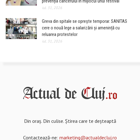
prevenția cancerului în mijlocul unui festival
iul. 31, 2026
Greva din spitale se oprește temporar. SANITAS
cere o nouă lege a salarizării și amenință cu
reluarea protestelor
iul. 31, 2026
Din oraș. Din culise. Știrea care te deșteaptă
Contactează-ne:
marketing@actualdecluj.ro