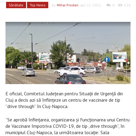
Sănătate
Top News
by
Mihai Prodan
- apr. 22, 2021
0
524
E oficial, Comitetul Județean pentru Situații de Urgență din
Cluj a decis azi să înființeze un centru de vaccinare de tip
”drive through” în Cluj-Napoca.
”Se aprobă înființarea, organizarea și funcționarea unui Centru
de Vaccinare împotriva COVID-19, de tip „drive through”, în
municipiul Cluj-Napoca, la următoarea locație: Sala