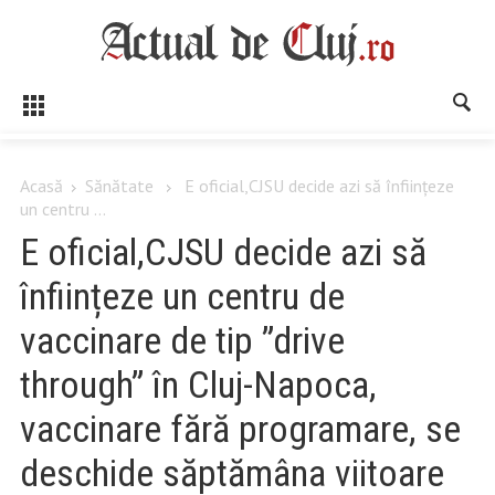
Acasă
Sănătate
E oficial,CJSU decide azi să înființeze
un centru ...
E oficial,CJSU decide azi să
înființeze un centru de
vaccinare de tip ”drive
through” în Cluj-Napoca,
vaccinare fără programare, se
deschide săptămâna viitoare