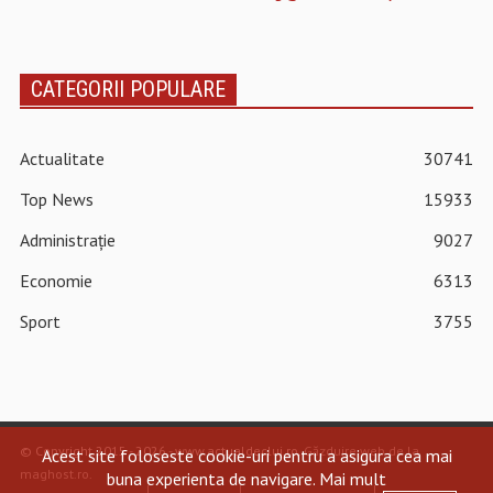
CATEGORII POPULARE
Actualitate
30741
Top News
15933
Administrație
9027
Economie
6313
Sport
3755
© Copyright 2015 - 2026 - www.actualdecluj.ro.
Găzduire web de la
Acest site foloseste cookie-uri pentru a asigura cea mai
maghost.ro
.
buna experienta de navigare.
Mai mult