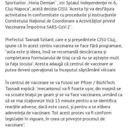
Sporturilor „Horia Demian” , str. Splaiul Independenței nr. 6,
Cluj-Napoca”, arată decizia CJSU. ”Acesta își va desfășura
activitatea în conformitate cu procedurile și instrucțiunile
Comitetului Național de Coordonare a Activităților privind
Vaccinarea Împotriva SARS-CoV-2”.
Prefectul Tasnadi Szilard, care e și președintele CJSU Cluj,
spune că în acest centru vaccinarea se face fără programare,
”asta este și ideea, însă se recomandă descărcarea și
completarea formularului de triaj ca să nu se aștepte mult
la fața locului”. Acesta adaugă că centrul de vaccinare ar
putea deveni operațional la începutul săptămânii viitoare.
În centrul de vaccinare se va folosi ser Pfizer / BioNTech.
Tasnadi explică: ”mecanismul va fi foarte ușor, din mașină se
va scoate brațul pe geam și se va face vaccinarea, urmând ca
să se mai staționeze încă 15 minute pentru a se identifica
reacțiile adverse, dacă este cazul, și pentru a se elibera
adeverința de vaccinare. Tot acest proces va fi conform
legislației în vigoare, în ceea ce privește procesul de
vaccinare”.