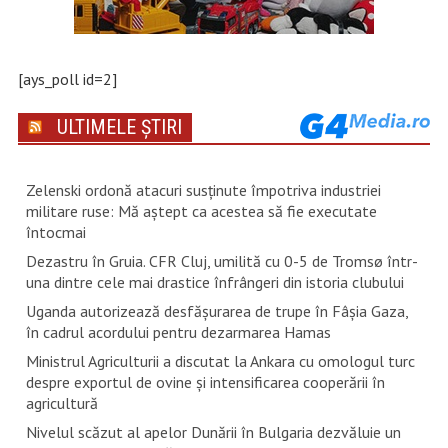
[ays_poll id=2]
ULTIMELE ȘTIRI
Zelenski ordonă atacuri susţinute împotriva industriei
militare ruse: Mă aştept ca acestea să fie executate
întocmai
Dezastru în Gruia. CFR Cluj, umilită cu 0-5 de Tromsø într-
una dintre cele mai drastice înfrângeri din istoria clubului
Uganda autorizează desfăşurarea de trupe în Fâşia Gaza,
în cadrul acordului pentru dezarmarea Hamas
Ministrul Agriculturii a discutat la Ankara cu omologul turc
despre exportul de ovine și intensificarea cooperării în
agricultură
Nivelul scăzut al apelor Dunării în Bulgaria dezvăluie un