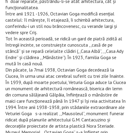
fi doar reparate, păstrându-li-se atât arhitectura, cât şi
funcţionalitatea.
Între anii 1921 -1926, Octavian Goga modifică esenţial
castelul: îl măreşte, îl etajează, îi schimbă arhitectura,
conferindu-i un stil nou brâncovenesc, cu verande largi şi
vedere spre Criş.
Tot în această perioadă, se ridică un gard de piatră zidită al
întregii incinte, se construieşte cunoscuta ,,casă de pe
stâncă” şi se repară celelalte clădiri (,,Casa Albă”, ,,Casa Ady
Endre” şi clădirea ,,Mănăstire”). În 1923, familia Goga se
mută în casă nouă.
Din păcate, la 7mai 1938, Octavian Goga decedează la
Ciucea, în urma unui atac cerebral suferit cu trei zile înainte.
În 1939, după moarte poetului, Veturia Goga aduce la Ciucea
un monument de arhitectură românească, biserica din lemn
din comuna sălăjeană Gălpâia, înfiinţează o mănăstire de
maici care funcţionează până în 1947 şi îşi reia activitatea în
1994. Între anii 1938-1958, prin stădaniile extraordinare ale
Veturiei Goga s-a realizat ,,Mausoleul”, monument funerar
ridicat după planurile arhitectului G.M. Cantacuzino şi
decoraţiile proiectate de artista plastică Nora Steriade.
Muzeul Memorial ,,Octavian Goga” s-a înfiinţat prin