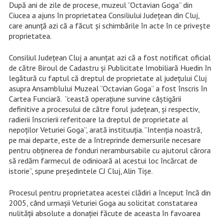
După ani de zile de procese, muzeul ”Octavian Goga” din
Ciucea a ajuns în proprietatea Consiliului Județean din Cluj,
care anunță azi că a făcut și schimbările în acte în ce privește
proprietatea.
Consiliul Județean Cluj a anunțat azi că a fost notificat oficial
de către Biroul de Cadastru și Publicitate Imobiliară Huedin în
legătură cu faptul că dreptul de proprietate al județului Cluj
asupra Ansamblului Muzeal ”Octavian Goga” a fost înscris în
Cartea Funciară. ”ceastă operațiune survine câștigării
definitive a procesului de către forul județean, și respectiv,
radierii înscrierii referitoare la dreptul de proprietate al
nepoților Veturiei Goga”, arată instituuția. ”Intenția noastră,
pe mai departe, este de a întreprinde demersurile necesare
pentru obținerea de fonduri nerambursabile cu ajutorul cărora
să redăm farmecul de odinioară al acestui loc încărcat de
istorie”, spune președintele CJ Cluj, Alin Tișe.
Procesul pentru proprietatea acestei clădiri a început încă din
2005, când urmașii Veturiei Goga au solicitat constatarea
nulității absolute a donației făcute de aceasta în favoarea