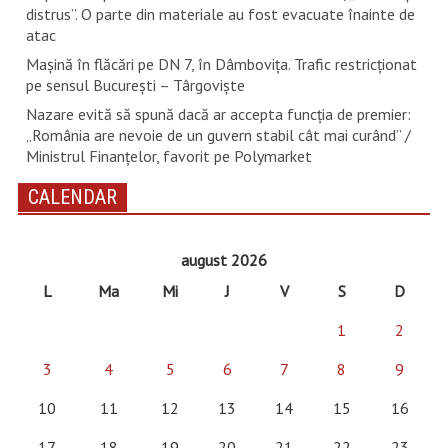
distrus”. O parte din materiale au fost evacuate înainte de
atac
Mașină în flăcări pe DN 7, în Dâmbovița. Trafic restricționat
pe sensul București – Târgoviște
Nazare evită să spună dacă ar accepta funcția de premier:
„România are nevoie de un guvern stabil cât mai curând” /
Ministrul Finanțelor, favorit pe Polymarket
CALENDAR
august 2026
L
Ma
Mi
J
V
S
D
1
2
3
4
5
6
7
8
9
10
11
12
13
14
15
16
17
18
19
20
21
22
23