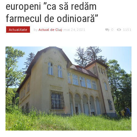
europeni ”ca să redăm
farmecul de odinioară”
Actualitate
by
Actual de Cluj
- mai 24, 2021
0
1151