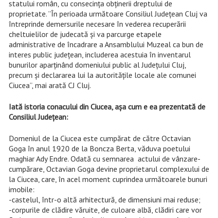
statului român, cu consecința obținerii dreptului de
proprietate. ”În perioada următoare Consiliul Județean Cluj va
întreprinde demersurile necesare în vederea recuperării
cheltuielilor de judecată și va parcurge etapele
administrative de încadrare a Ansamblului Muzeal ca bun de
interes public județean, includerea acestuia în inventarul
bunurilor aparținând domeniului public al Județului Cluj,
precum și declararea lui la autoritățile locale ale comunei
Ciucea”, mai arată CJ Cluj.
Iată istoria conacului din Ciucea, așa cum e ea prezentată de
Consiliul Județean:
Domeniul de la Ciucea este cumpărat de către Octavian
Goga în anul 1920 de la Boncza Berta, văduva poetului
maghiar Ady Endre. Odată cu semnarea actului de vânzare-
cumpărare, Octavian Goga devine proprietarul complexului de
la Ciucea, care, în acel moment cuprindea următoarele bunuri
imobile:
-castelul, într-o altă arhitectură, de dimensiuni mai reduse;
-corpurile de clădire văruite, de culoare albă, clădiri care vor