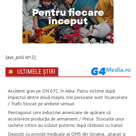
[ays_poll id=2]
ULTIMELE ȘTIRI
Accident grav pe DN 67C, în Alba: Patru victime după
impactul dintre două mașini, trei persoane sunt încarcerate
/ Trafic blocat pe ambele sensuri
Pentagonul cere industriei americane de apărare să
accelereze producția de armament / Presa: Stocurile unor
rachete critice au scăzut puternic după războiul cu Iranul
Depozit cu provizii medicale al OMS din Ucraina, „atacat și