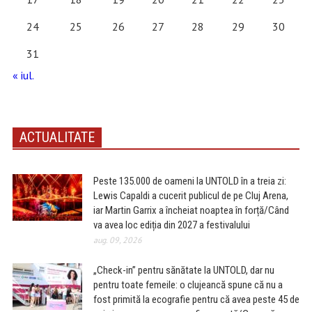
24
25
26
27
28
29
30
31
« iul.
ACTUALITATE
Peste 135.000 de oameni la UNTOLD în a treia zi:
Lewis Capaldi a cucerit publicul de pe Cluj Arena,
iar Martin Garrix a încheiat noaptea în forță/Când
va avea loc ediția din 2027 a festivalului
aug. 09, 2026
„Check-in” pentru sănătate la UNTOLD, dar nu
pentru toate femeile: o clujeancă spune că nu a
fost primită la ecografie pentru că avea peste 45 de