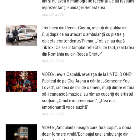
ani și nu avea o mamografie recentă/Ce au răspuns
reprezentanții Fundației Renașterea
aug. 09, 2026
Trei tineri din Recea-Cristur, reținuți de poliția din
Cluj după ce au atacat o ambulanță cu pietre și
obiecte contondente/Primar: „Toți se iau după
TikTok. Ce s-a întâmplat reflectă, de fapt, realitatea
din România nu din Recea Cristur”
aug. 09, 2026
VIDEO/Lewis Capaldi, revelația de la UNTOLD ONE:
Publicul de pe Cluj Arena a cântat „Someone You
Loved”, iar zeci de mii de oameni, mulți dintre ei fără
să-i cunoască muzica, au rămas cuceriți de artistul
scoțian: „Omul e impresionant”, „Cea mai
emoționantă voce auzită”
aug. 09, 2026
VIDEO/„Ambulanța neagră care fură copii”, o nouă
dezinformare virală/Echipajul unei ambulanțe din