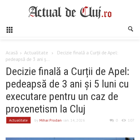
Acasă
Actualitate
Decizie finală a Curții de Apel:
pedeapsă de 3 ani ș...
Decizie finală a Curții de Apel:
pedeapsă de 3 ani și 5 luni cu
executare pentru un caz de
proxenetism la Cluj
Actualitate
by
Mihai Prodan
- ian. 14, 2026
0
107