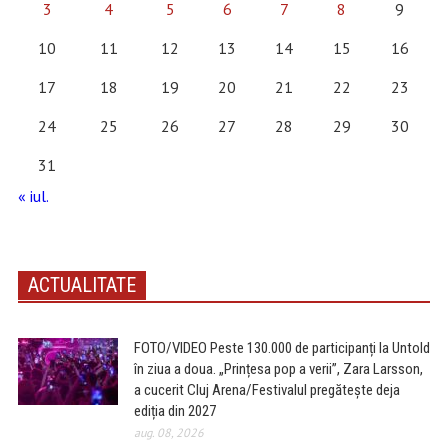
3
4
5
6
7
8
9
10
11
12
13
14
15
16
17
18
19
20
21
22
23
24
25
26
27
28
29
30
31
« iul.
ACTUALITATE
FOTO/VIDEO Peste 130.000 de participanți la Untold
în ziua a doua. „Prințesa pop a verii”, Zara Larsson,
a cucerit Cluj Arena/Festivalul pregătește deja
ediția din 2027
aug. 08, 2026