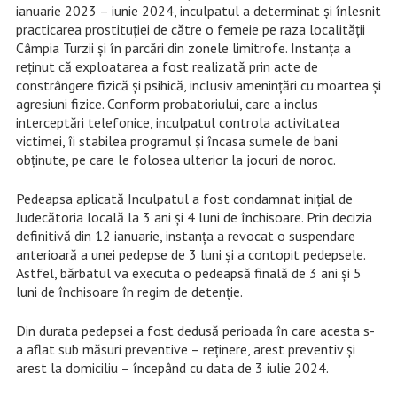
ianuarie 2023 – iunie 2024, inculpatul a determinat și înlesnit
practicarea prostituției de către o femeie pe raza localității
Câmpia Turzii și în parcări din zonele limitrofe. Instanța a
reținut că exploatarea a fost realizată prin acte de
constrângere fizică și psihică, inclusiv amenințări cu moartea și
agresiuni fizice. Conform probatoriului, care a inclus
interceptări telefonice, inculpatul controla activitatea
victimei, îi stabilea programul și încasa sumele de bani
obținute, pe care le folosea ulterior la jocuri de noroc.
Pedeapsa aplicată Inculpatul a fost condamnat inițial de
Judecătoria locală la 3 ani și 4 luni de închisoare. Prin decizia
definitivă din 12 ianuarie, instanța a revocat o suspendare
anterioară a unei pedepse de 3 luni și a contopit pedepsele.
Astfel, bărbatul va executa o pedeapsă finală de 3 ani și 5
luni de închisoare în regim de detenție.
Din durata pedepsei a fost dedusă perioada în care acesta s-
a aflat sub măsuri preventive – reținere, arest preventiv și
arest la domiciliu – începând cu data de 3 iulie 2024.