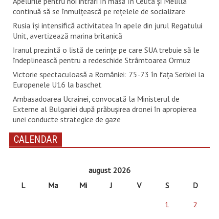
Apelurile pentru noi intrări în masă în Ceuta şi Melilla
continuă să se înmulţească pe reţelele de socializare
Rusia își intensifică activitatea în apele din jurul Regatului
Unit, avertizează marina britanică
Iranul prezintă o listă de cerinţe pe care SUA trebuie să le
îndeplinească pentru a redeschide Strâmtoarea Ormuz
Victorie spectaculoasă a României: 75-73 în fața Serbiei la
Europenele U16 la baschet
Ambasadoarea Ucrainei, convocată la Ministerul de
Externe al Bulgariei după prăbușirea dronei în apropierea
unei conducte strategice de gaze
CALENDAR
august 2026
L
Ma
Mi
J
V
S
D
1
2