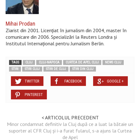
Mihai Prodan
Ziarist din 2001. Licențiat în jurnalism din 2004, master în
comunicare din 2006. Specializări la Reuters Londra și
Institutul Internațional pentru Jurnalism Berlin.
TAGS
CLUJ
CLUJ-NAPOCA
CURTEA DE APEL CLUJ
NEWS CLUJ
STIRI
STIRI CLUJ
STIRI DE CLUJ
STIRI DIN CLUJ
TWITTER
FACEBOOK
GOOGLE +
PINTEREST
< ARTICOLUL PRECEDENT
Minor condamnat definitiv la Cluj după ce a luat la bătaie un
suporter al CFR Cluj și i-a furat fularul, s-a ajuns la Curtea
de Apel