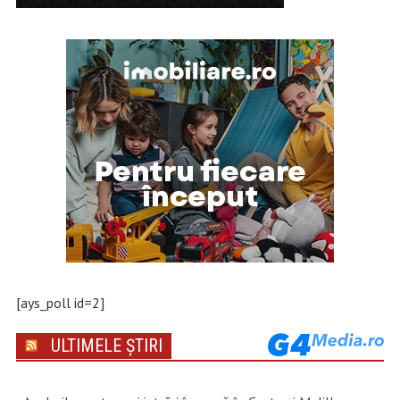
[ays_poll id=2]
ULTIMELE ȘTIRI