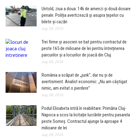
Untold, ziua a doua: 146 de amenzi și două dosare
penale. Poliția avertizează și asupra țepelor cu
bilete și cazări
aug. 08, 2026
Trei firme și asocieri se bat pentru contractul de
peste 165 de milioane de lei pentru întreținerea
parcurilor și a locurilor de joacă din Cluj
aug. 08, 2026
România a scăpat de „junk”, dar nu și de
avertisment. Analist economic: „Nu am câștigat
nimic, am evitat o pierdere”
aug. 08, 2026
Podul Elisabeta intră în reabilitare: Primăria Cluj-
Napoca a scos la licitație lucrările pentru pasarela
peste Someș. Contractul ajunge la aproape 4
milioane de lei
aug. 08, 2026