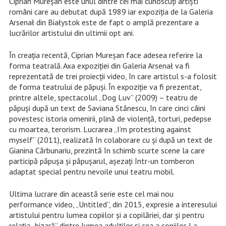
Ciprian Mureşan este unul dintre cei mai cunoscuți artişti
români care au debutat după 1989 iar expoziţia de la Galeria
Arsenał din Białystok este de fapt o amplă prezentare a
lucrărilor artistului din ultimii opt ani.
În creația recentă, Ciprian Mureșan face adesea referire la
forma teatrală. Axa expoziției din Galeria Arsenał va fi
reprezentată de trei proiecții video, în care artistul s-a folosit
de forma teatrului de păpuși. În expoziție va fi prezentat,
printre altele, spectacolul „Dog Luv” (2009) – teatru de
păpuși după un text de Saviana Stănescu, în care cinci câini
povestesc istoria omenirii, plină de violență, torturi, pedepse
cu moartea, terorism. Lucrarea „I’m protesting against
myself” (2011), realizată în colaborare cu și după un text de
Gianina Cărbunariu, prezintă în schimb scurte scene la care
participă păpușa și păpușarul, așezați într-un tomberon
adaptat special pentru nevoile unui teatru mobil.
Ultima lucrare din această serie este cel mai nou
performance video, „Untitled”, din 2015, expresie a interesului
artistului pentru lumea copiilor și a copilăriei, dar și pentru
relația „bizară” dintre lumea adulților și cea a copiilor. La