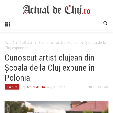
Acasă
Cultură
Cunoscut artist clujean din Școala de la
Cluj expune în ...
Cunoscut artist clujean din
Școala de la Cluj expune în
Polonia
Cultură
by
Actual de Cluj
- aug. 18, 2016
0
304