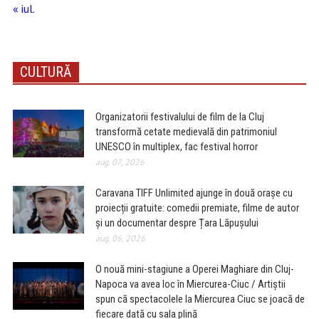
« iul.
CULTURĂ
Organizatorii festivalului de film de la Cluj
transformă cetate medievală din patrimoniul
UNESCO în multiplex, fac festival horror
aug. 07, 2026
Caravana TIFF Unlimited ajunge în două orașe cu
proiecții gratuite: comedii premiate, filme de autor
și un documentar despre Țara Lăpușului
aug. 06, 2026
O nouă mini-stagiune a Operei Maghiare din Cluj-
Napoca va avea loc în Miercurea-Ciuc / Artiștii
spun că spectacolele la Miercurea Ciuc se joacă de
fiecare dată cu sala plină