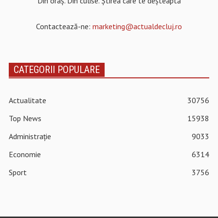
Din oraș. Din culise. Știrea care te deșteaptă
Contactează-ne:
marketing@actualdecluj.ro
CATEGORII POPULARE
Actualitate
30756
Top News
15938
Administrație
9033
Economie
6314
Sport
3756