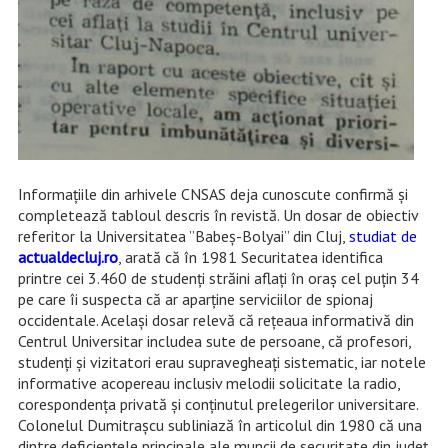
Informațiile din arhivele CNSAS deja cunoscute confirmă și
completează tabloul descris în revistă. Un dosar de obiectiv
referitor la Universitatea ”Babeș-Bolyai” din Cluj,
studiat de
actualdecluj.ro
, arată că în 1981 Securitatea identifica
printre cei 3.460 de studenți străini aflați în oraș cel puțin 34
pe care îi suspecta că ar aparține serviciilor de spionaj
occidentale. Același dosar relevă că rețeaua informativă din
Centrul Universitar includea sute de persoane, că profesori,
studenți și vizitatori erau supravegheați sistematic, iar notele
informative acopereau inclusiv melodii solicitate la radio,
corespondența privată și conținutul prelegerilor universitare.
Colonelul Dumitrașcu subliniază în articolul din 1980 că una
dintre deficiențele principale ale muncii de securitate din județ