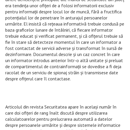
era tendința unor ofițeri de a folosi informatorii exclusiv
pentru informații despre locul lor de muncă, fără a fructifica
potențialul lor de penetrare în anturajul persoanelor
urmărite. El insistă că rețeaua informativă trebuie condusă pe
baza graficelor lunare de întâlniri, că fiecare informator
trebuie educat și verificat permanent, și că ofițerul trebuie să
fie în stare să detecteze momentul în care un informator a
fost contactat de servicii adverse și transformat în sursă de
dezinformare. Documentul descrie și un caz concret în care
un informator introdus anterior într-o altă unitate și preluat
de compartimentul de contrainformații se dovedise a fi deja
racolat de un serviciu de spionaj străin și transmisese date
despre ofițerul care îl contactase.
Articolul din revista Securitatea apare în același număr în
care doi ofițeri de rang înalt discută despre utilizarea
calculatoarelor pentru prelucrarea automată a datelor
despre persoanele urmărite și despre sistemele informatice