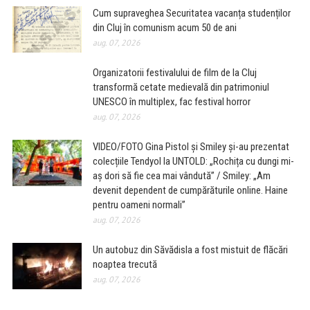
Cum supraveghea Securitatea vacanța studenților
din Cluj în comunism acum 50 de ani
aug. 07, 2026
Organizatorii festivalului de film de la Cluj
transformă cetate medievală din patrimoniul
UNESCO în multiplex, fac festival horror
aug. 07, 2026
VIDEO/FOTO Gina Pistol și Smiley și-au prezentat
colecțiile Tendyol la UNTOLD: „Rochița cu dungi mi-
aș dori să fie cea mai vândută” / Smiley: „Am
devenit dependent de cumpărăturile online. Haine
pentru oameni normali”
aug. 07, 2026
Un autobuz din Săvădisla a fost mistuit de flăcări
noaptea trecută
aug. 07, 2026