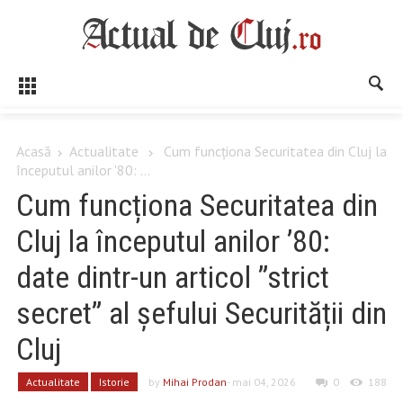
Acasă
Actualitate
Cum funcționa Securitatea din Cluj la
începutul anilor '80: ...
Cum funcționa Securitatea din
Cluj la începutul anilor ’80:
date dintr-un articol ”strict
secret” al șefului Securității din
Cluj
Actualitate
Istorie
by
Mihai Prodan
- mai 04, 2026
0
188