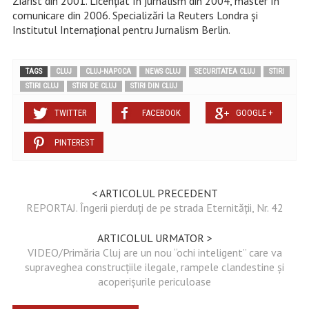
Ziarist din 2001. Licențiat în jurnalism din 2004, master în
comunicare din 2006. Specializări la Reuters Londra și
Institutul Internațional pentru Jurnalism Berlin.
TAGS
CLUJ
CLUJ-NAPOCA
NEWS CLUJ
SECURITATEA CLUJ
STIRI
STIRI CLUJ
STIRI DE CLUJ
STIRI DIN CLUJ
TWITTER
FACEBOOK
GOOGLE +
PINTEREST
< ARTICOLUL PRECEDENT
REPORTAJ. Îngerii pierduți de pe strada Eternității, Nr. 42
ARTICOLUL URMATOR >
VIDEO/Primăria Cluj are un nou “ochi inteligent” care va
supraveghea construcțiile ilegale, rampele clandestine și
acoperișurile periculoase