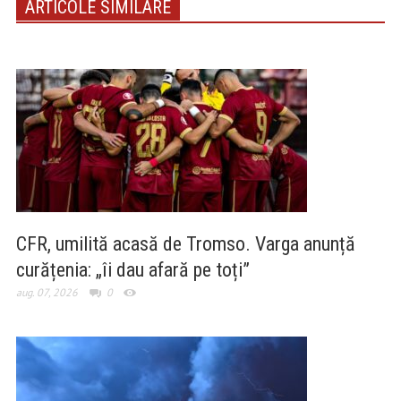
ARTICOLE SIMILARE
CFR, umilită acasă de Tromso. Varga anunță
curățenia: „îi dau afară pe toți”
aug. 07, 2026
0