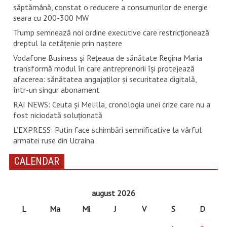
săptămână, constat o reducere a consumurilor de energie
seara cu 200-300 MW
Trump semnează noi ordine executive care restricţionează
dreptul la cetăţenie prin naştere
Vodafone Business și Rețeaua de sănătate Regina Maria
transformă modul în care antreprenorii își protejează
afacerea: sănătatea angajaților și securitatea digitală,
într-un singur abonament
RAI NEWS: Ceuta și Melilla, cronologia unei crize care nu a
fost niciodată soluționată
L’EXPRESS: Putin face schimbări semnificative la vârful
armatei ruse din Ucraina
CALENDAR
august 2026
L
Ma
Mi
J
V
S
D