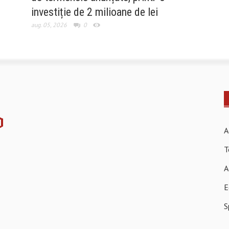
investiție de 2 milioane de lei
aug. 05, 2026
0
A
T
A
E
S