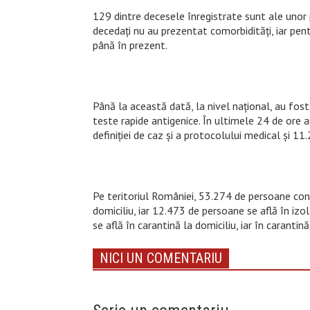
129 dintre decesele înregistrate sunt ale unor p
decedați nu au prezentat comorbidități, iar pen
până în prezent.
Până la această dată, la nivel național, au fo
teste rapide antigenice. În ultimele 24 de or
definiției de caz și a protocolului medical și 11
Pe teritoriul României, 53.274 de persoane conf
domiciliu, iar 12.473 de persoane se află în iz
se află în carantină la domiciliu, iar în caranti
NICI UN COMENTARIU