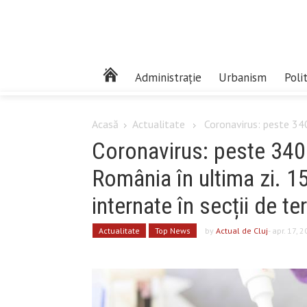
Administrație
Urbanism
Poli
Acasă
Actualitate
Coronavirus: peste 340
Coronavirus: peste 3400
România în ultima zi. 1
internate în secții de te
Actualitate
Top News
by
Actual de Cluj
- apr. 17, 