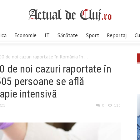
tica
Economie
IT
Sănătate
Sport
Reportaj
Cu
0 de noi cazuri raportate în România în ...
 de noi cazuri raportate în
505 persoane se află
rapie intensivă
2021
0
113