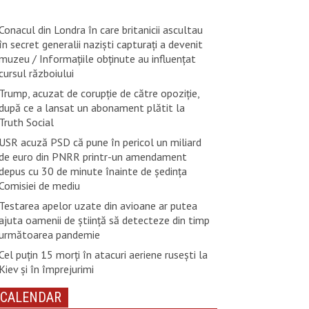
Conacul din Londra în care britanicii ascultau
în secret generalii naziști capturați a devenit
muzeu / Informațiile obținute au influențat
cursul războiului
Trump, acuzat de corupţie de către opoziţie,
după ce a lansat un abonament plătit la
Truth Social
USR acuză PSD că pune în pericol un miliard
de euro din PNRR printr-un amendament
depus cu 30 de minute înainte de ședința
Comisiei de mediu
Testarea apelor uzate din avioane ar putea
ajuta oamenii de știință să detecteze din timp
următoarea pandemie
Cel puţin 15 morţi în atacuri aeriene ruseşti la
Kiev şi în împrejurimi
CALENDAR