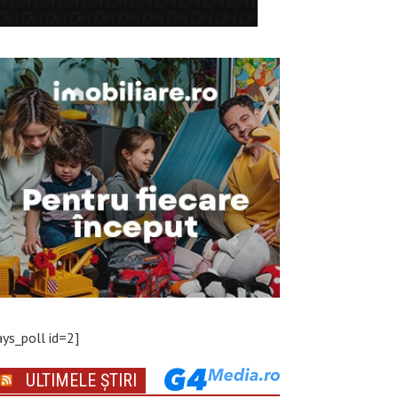
ays_poll id=2]
ULTIMELE ȘTIRI