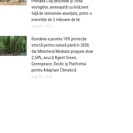
Primăria Cluj deschide și zona
vestigiilor, amenajată cu întâziere
față de termenele anunțate, printr-o
investiție de 2 milioane de lei
aug. 05, 2026
România a promis 10% protecție
strictă pentru natură până în 2030,
dar Ministerul Mediului propune doar
2,54%, acuză Agent Green,
Greenpeace, Declic și Platforma
pentru Adaptare Climatică
aug. 05, 2026