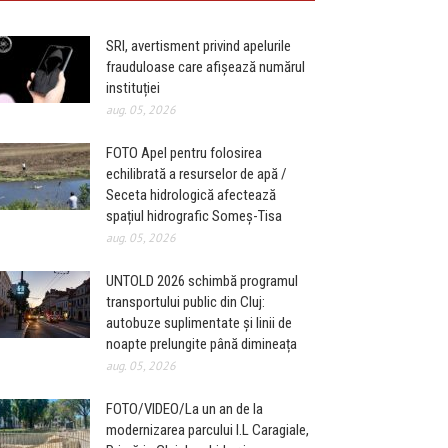
SRI, avertisment privind apelurile
frauduloase care afișează numărul
instituției
aug. 05, 2026
FOTO Apel pentru folosirea
echilibrată a resurselor de apă /
Seceta hidrologică afectează
spațiul hidrografic Someș-Tisa
aug. 05, 2026
UNTOLD 2026 schimbă programul
transportului public din Cluj:
autobuze suplimentate și linii de
noapte prelungite până dimineața
aug. 05, 2026
FOTO/VIDEO/La un an de la
modernizarea parcului I.L Caragiale,