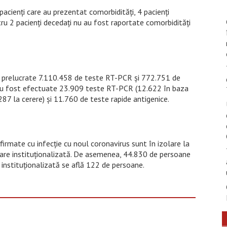
acienți care au prezentat comorbidități, 4 pacienți
tru 2 pacienți decedați nu au fost raportate comorbidități
st prelucrate 7.110.458 de teste RT-PCR și 772.751 de
e au fost efectuate 23.909 teste RT-PCR (12.622 în baza
.287 la cerere) și 11.760 de teste rapide antigenice.
irmate cu infecție cu noul coronavirus sunt în izolare la
olare instituționalizată. De asemenea, 44.830 de persoane
nă instituționalizată se află 122 de persoane.