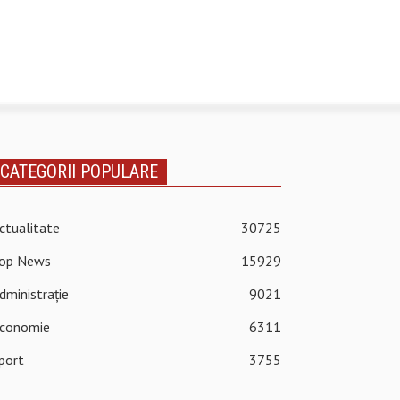
CATEGORII POPULARE
ctualitate
30725
op News
15929
dministrație
9021
conomie
6311
port
3755