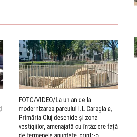
FOTO/VIDEO/La un an de la
i
modernizarea parcului I.L Caragiale,
Primăria Cluj deschide și zona
vestigiilor, amenajată cu întâziere față
de termenele anunțate, printr-o