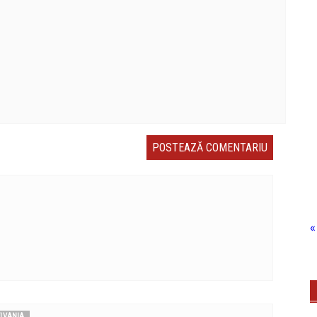
« 
YLVANIA