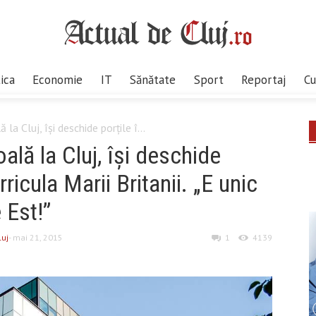
tica
Economie
IT
Sănătate
Sport
Reportaj
Cu
la Cluj, își deschide porțile î...
lă la Cluj, își deschide
ricula Marii Britanii. „E unic
 Est!”
luj
- mai 21, 2015
1
4139