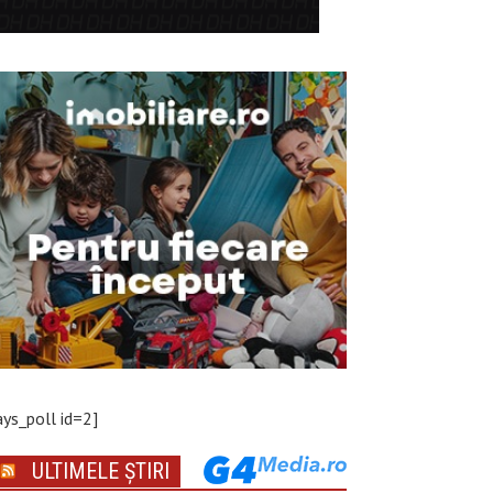
ays_poll id=2]
ULTIMELE ȘTIRI