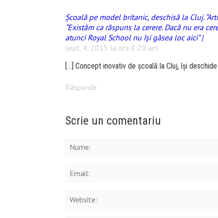
Şcoală pe model britanic, deschisă la Cluj. “Ar
“Existăm ca răspuns la cerere. Dacă nu era cere
atunci Royal School nu îşi găsea loc aici” |
sept. 4, 2015 la ora 8:20 am
[…] Concept inovativ de școală la Cluj, își deschide 
Răspunde
Scrie un comentariu