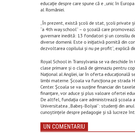
educație despre care spune că e „unic în Europa
al României.
„În prezent, există şcoli de stat, şcoli private 
“a 4th way school” – o școală care promovează 
guvernare inedită: 13 fondatori şi un consiliu de
diverse domenii. Este o iniţiativă pornită din 
dezvoltarea copilului și nu pe profit”, explică d
Royal School in Transylvania se va deschide în 
clase primare și o clasă de gimnaziu pentru copi
Naţional al Angliei, iar în oferta educaţională s
limbi materne. Școala va funcționa pe strada Hen
Center. Şcoala se va susţine financiar din taxele
finanțare, vor aduce și plus valoare ofertei ed
De altfel, fundația care administrează școala a 
Universitatea „Babeş-Bolyai”: studenţi din anul 
cunoștințele despre pedagogie și să lucreze într
UN COMENTARIU