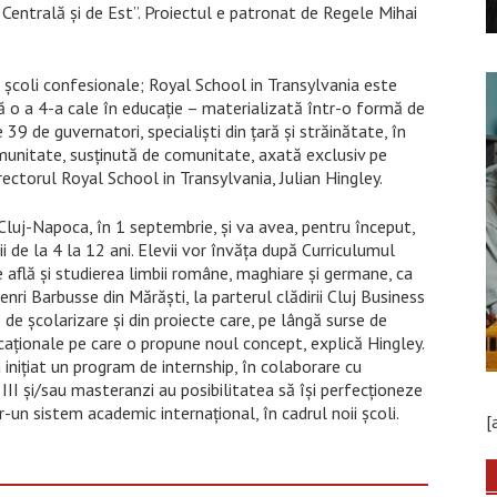
 Centrală și de Est”. Proiectul e patronat de Regele Mihai
şi şcoli confesionale; Royal School in Transylvania este
o a 4-a cale în educaţie – materializată într-o formă de
 39 de guvernatori, specialiști din ţară şi străinătate, în
comunitate, susţinută de comunitate, axată exclusiv pe
irectorul Royal School in Transylvania, Julian Hingley.
Cluj-Napoca, în 1 septembrie, şi va avea, pentru început,
i de la 4 la 12 ani. Elevii vor învăţa după Curriculumul
e află şi studierea limbii române, maghiare şi germane, ca
ri Barbusse din Mărăști, la parterul clădirii Cluj Business
 de şcolarizare şi din proiecte care, pe lângă surse de
ucaţionale pe care o propune noul concept, explică Hingley.
iniţiat un program de internship, în colaborare cu
III şi/sau masteranzi au posibilitatea să îşi perfecționeze
-un sistem academic internațional, în cadrul noii şcoli.
[