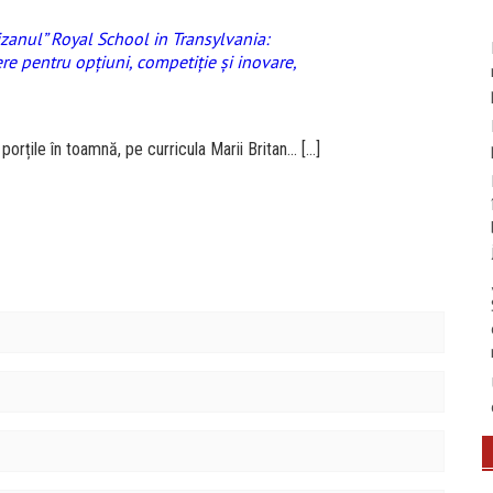
tizanul” Royal School in Transylvania:
re pentru opţiuni, competiţie şi inovare,
porțile în toamnă, pe curricula Marii Britan… […]