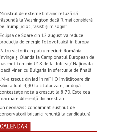
Ministrul de externe britanic refuză să
răspundă la Washington dacă îl mai consideră
pe Trump „idiot, rasist şi misogin”
Eclipsa de Soare din 12 august va reduce
producția de energie fotovoltaică în Europa
Patru victorii din patru meciuri: România
învinge și Olanda la Campionatul European de
baschet feminin U18 de la Tulcea / Naționala
joacă vineri cu Bulgaria în sferturile de finală
„M-a trecut din iad în rai” | O învățătoare din
Sibiu a luat 4,90 la titularizare, iar după
contestație nota a crescut la 8,70. Este cea
mai mare diferență din acest an
Un neonazist condamnat susţinut de
conservatorii britanici renunţă la candidatură
CALENDAR