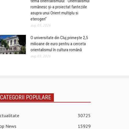
tema orientalismului: ”Orientalismul
românesc și-a proiectat fanteziile
asupra unui Orient multiplu si
eterogen”
aug. 03, 2026
O universitate din Cluj primește 2,5
milioane de euro pentru a cerceta
orientalismul în cultura română
aug. 03, 2026
CATEGORII POPULARE
ctualitate
30725
op News
15929