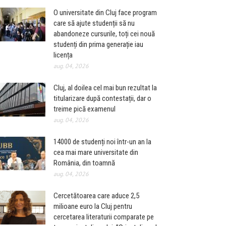
O universitate din Cluj face program
care să ajute studenții să nu
abandoneze cursurile, toți cei nouă
studenți din prima generație iau
licența
aug. 04, 2026
Cluj, al doilea cel mai bun rezultat la
titularizare după contestații, dar o
treime pică examenul
aug. 04, 2026
14000 de studenți noi într-un an la
cea mai mare universitate din
România, din toamnă
aug. 04, 2026
Cercetătoarea care aduce 2,5
milioane euro la Cluj pentru
cercetarea literaturii comparate pe