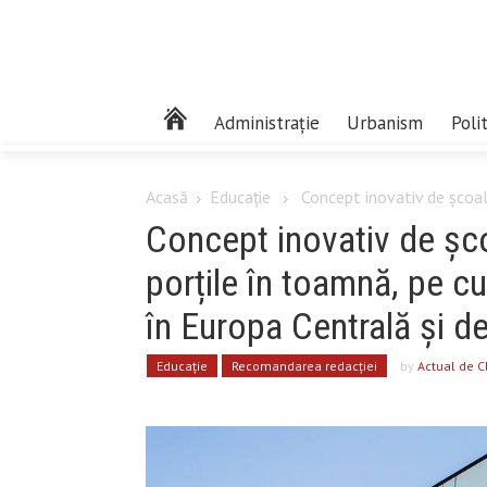
Administrație
Urbanism
Poli
Acasă
Educaţie
Concept inovativ de școală 
Concept inovativ de școa
porțile în toamnă, pe cur
în Europa Centrală și de
Educaţie
Recomandarea redacției
by
Actual de C