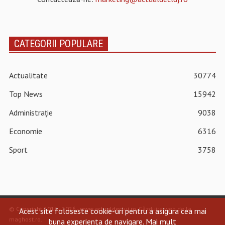
CATEGORII POPULARE
Actualitate
30774
Top News
15942
Administrație
9038
Economie
6316
Sport
3758
© Copyright 2015 - 2026 - www.actualdecluj.ro.
Găzduire web de la
Acest site foloseste cookie-uri pentru a asigura cea mai
maghost.ro
.
buna experienta de navigare.
Mai mult