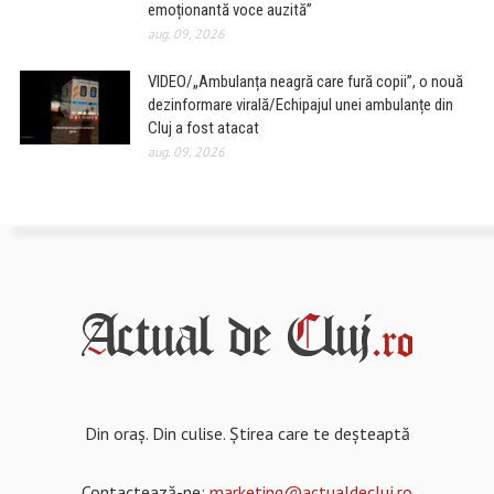
emoționantă voce auzită”
aug. 09, 2026
VIDEO/„Ambulanța neagră care fură copii”, o nouă
dezinformare virală/Echipajul unei ambulanțe din
Cluj a fost atacat
aug. 09, 2026
Din oraș. Din culise. Știrea care te deșteaptă
Contactează-ne:
marketing@actualdecluj.ro