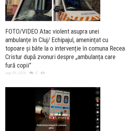
FOTO/VIDEO Atac violent asupra unei
ambulanțe în Cluj/ Echipajul, amenințat cu
topoare și bâte la o intervenție în comuna Recea
Cristur după zvonuri despre „ambulanța care
fură copii”
aug. 09, 2026
0