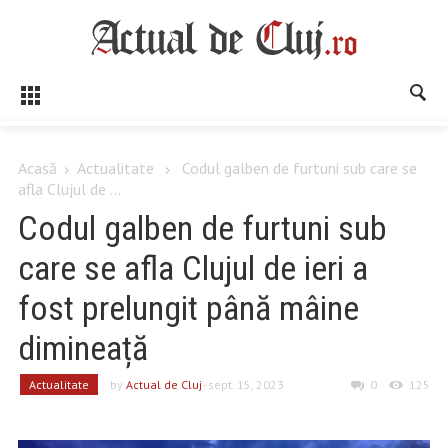
Acasă
Actualitate
Codul galben de furtuni sub care se
afla Clujul de ...
Codul galben de furtuni sub
care se afla Clujul de ieri a
fost prelungit până mâine
dimineață
Actualitate
by
Actual de Cluj
- sept. 15, 2023
0
125