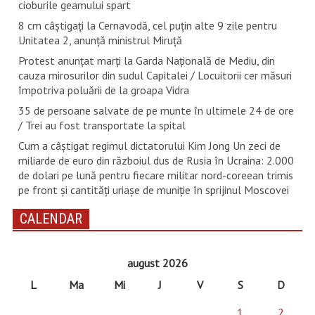
cioburile geamului spart
8 cm câștigați la Cernavodă, cel puțin alte 9 zile pentru
Unitatea 2, anunță ministrul Miruță
Protest anunțat marți la Garda Națională de Mediu, din
cauza mirosurilor din sudul Capitalei / Locuitorii cer măsuri
împotriva poluării de la groapa Vidra
35 de persoane salvate de pe munte în ultimele 24 de ore
/ Trei au fost transportate la spital
Cum a câștigat regimul dictatorului Kim Jong Un zeci de
miliarde de euro din războiul dus de Rusia în Ucraina: 2.000
de dolari pe lună pentru fiecare militar nord-coreean trimis
pe front și cantități uriașe de muniție în sprijinul Moscovei
CALENDAR
august 2026
L
Ma
Mi
J
V
S
D
1
2