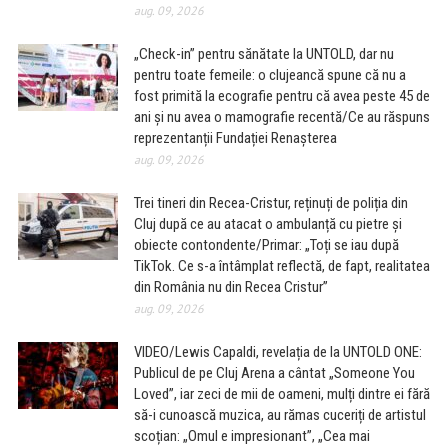
aug. 09, 2026
„Check-in” pentru sănătate la UNTOLD, dar nu
pentru toate femeile: o clujeancă spune că nu a
fost primită la ecografie pentru că avea peste 45 de
ani și nu avea o mamografie recentă/Ce au răspuns
reprezentanții Fundației Renașterea
aug. 09, 2026
Trei tineri din Recea-Cristur, reținuți de poliția din
Cluj după ce au atacat o ambulanță cu pietre și
obiecte contondente/Primar: „Toți se iau după
TikTok. Ce s-a întâmplat reflectă, de fapt, realitatea
din România nu din Recea Cristur”
aug. 09, 2026
VIDEO/Lewis Capaldi, revelația de la UNTOLD ONE:
Publicul de pe Cluj Arena a cântat „Someone You
Loved”, iar zeci de mii de oameni, mulți dintre ei fără
să-i cunoască muzica, au rămas cuceriți de artistul
scoțian: „Omul e impresionant”, „Cea mai