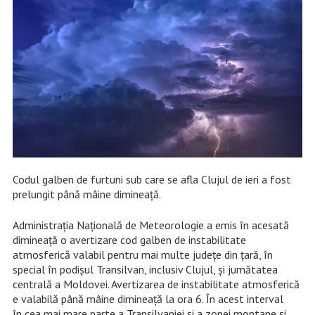
Codul galben de furtuni sub care se afla Clujul de ieri a fost
prelungit până mâine dimineață.
Administrația Națională de Meteorologie a emis în acesată
dimineață o avertizare cod galben de instabilitate
atmosferică valabil pentru mai multe județe din țară, în
special în podișul Transilvan, inclusiv Clujul, și jumătatea
centrală a Moldovei. Avertizarea de instabilitate atmosferică
e valabilă până mâine dimineață la ora 6. În acest interval
în cea mai mare parte a Transilvaniei și a zonei montane și