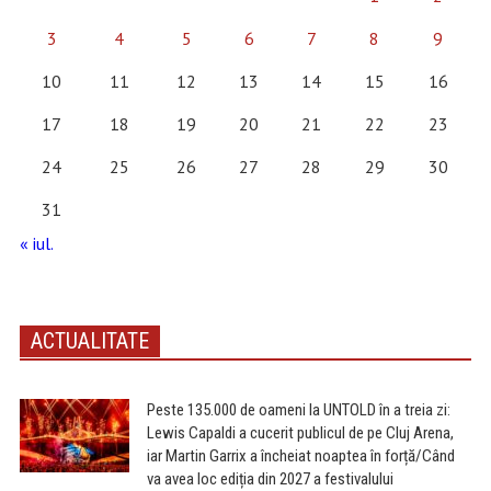
3
4
5
6
7
8
9
10
11
12
13
14
15
16
17
18
19
20
21
22
23
24
25
26
27
28
29
30
31
« iul.
ACTUALITATE
Peste 135.000 de oameni la UNTOLD în a treia zi:
Lewis Capaldi a cucerit publicul de pe Cluj Arena,
iar Martin Garrix a încheiat noaptea în forță/Când
va avea loc ediția din 2027 a festivalului