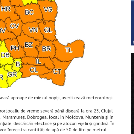
seară aproape de miezul nopții, avertizează meteorologii.
portocaliu de vreme severă până diseară la ora 23, Clujul
ia, Maramureș, Dobrogea, local în Moldova, Muntenia și în
ale, descărcări electrice și pe alocuri vijelii și grindină. În
or înregistra cantități de apă de 50 de litri pe metrul