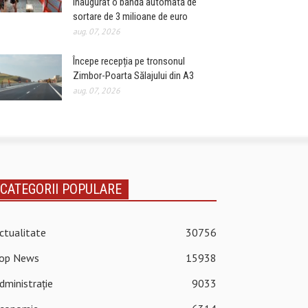
inaugurat o bandă automată de
sortare de 3 milioane de euro
aug. 07, 2026
Începe recepția pe tronsonul
Zimbor-Poarta Sălajului din A3
aug. 07, 2026
CATEGORII POPULARE
ctualitate
30756
op News
15938
dministrație
9033