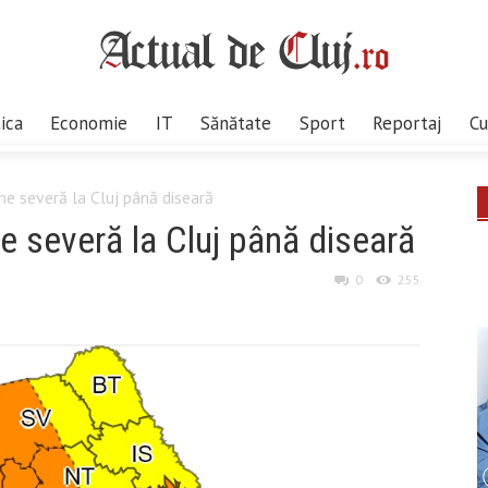
tica
Economie
IT
Sănătate
Sport
Reportaj
Cu
e severă la Cluj până diseară
 severă la Cluj până diseară
0
255