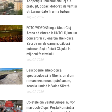
Acoperișul unui bloc din Dej s-a
prăbușit, copaci doborâți de vânt și
străzi inundate în urma furtunii
aug. 07, 2026
FOTO/VIDEO/Sting a făcut Cluj
Arena să vibreze la UNTOLD, într-un
concert rar cu energia The Police.
Zeci de mii de oameni, căldură
sufocantă și oficialii Clujului în
mijlocul festivalului
aug. 07, 2026
Descoperire arheologică
spectaculoasă la Gherla: un drum
roman necunoscut până acum,
scos la lumină în Valea Sărată
aug. 07, 2026
Coletele din Vestul Europei nu vor
mai ocoli Clujul: Poșta Română a