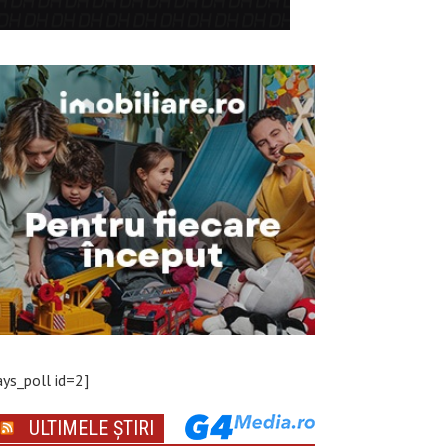
ays_poll id=2]
ULTIMELE ȘTIRI