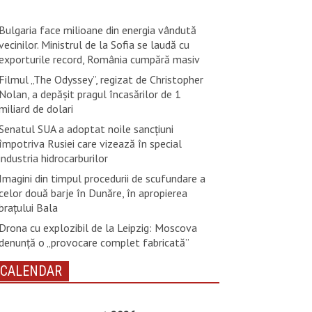
Bulgaria face milioane din energia vândută
vecinilor. Ministrul de la Sofia se laudă cu
exporturile record, România cumpără masiv
Filmul „The Odyssey”, regizat de Christopher
Nolan, a depăşit pragul încasărilor de 1
miliard de dolari
Senatul SUA a adoptat noile sancţiuni
împotriva Rusiei care vizează în special
industria hidrocarburilor
Imagini din timpul procedurii de scufundare a
celor două barje în Dunăre, în apropierea
brațului Bala
Drona cu explozibil de la Leipzig: Moscova
denunţă o „provocare complet fabricată”
CALENDAR