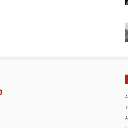
A
T
A