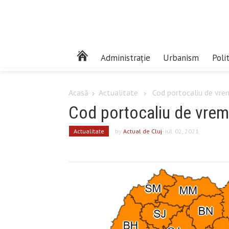
Administrație
Urbanism
Poli
Acasă
Actualitate
Cod portocaliu de vrem
Cod portocaliu de vreme
Actualitate
by
Actual de Cluj
- iul. 02, 2021