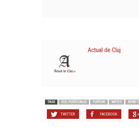
Actual de Cluj
TAGS
COD PORTOCALIU
FURTUNI
METEO
NEWS C
TWITTER
FACEBOOK