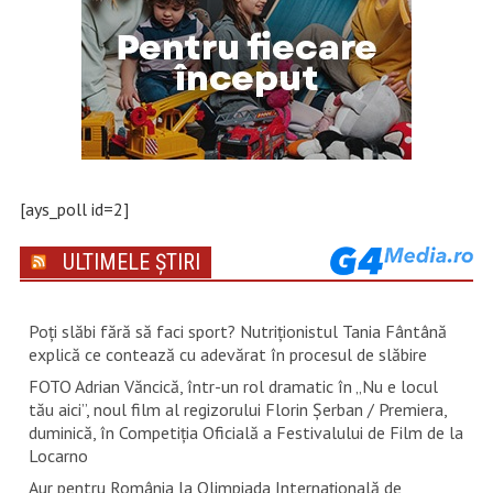
[ays_poll id=2]
ULTIMELE ȘTIRI
Poți slăbi fără să faci sport? Nutriționistul Tania Fântână
explică ce contează cu adevărat în procesul de slăbire
FOTO Adrian Văncică, într-un rol dramatic în „Nu e locul
tău aici”, noul film al regizorului Florin Șerban / Premiera,
duminică, în Competiția Oficială a Festivalului de Film de la
Locarno
Aur pentru România la Olimpiada Internațională de