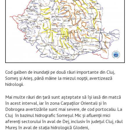
Cod galben de inundații pe două râuri importante din Cluj,
Someș și Arieș, până mâine la miezul nopții, avertizează
hidrologii.
Mai multe râuri din țară sunt așteptate să își iasă din matcă
în acest interval, iar în zona Carpaților Orientali și în
Dobrogea avertizările sunt mai severe, de cod portocaliu. La
Cluj în bazinul hidrografic Someșul Mic și afluenții mici
aferenți sectorului în aval de Dej, inclusiv în județul Cluj, râul
Mureș în aval de stația hidrologică Glodeni,