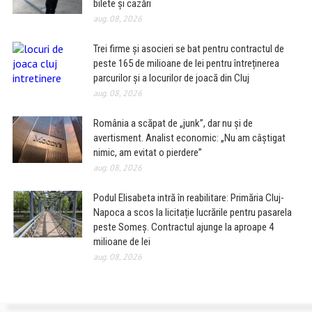
bilete și cazări
aug. 08, 2026
Trei firme și asocieri se bat pentru contractul de
peste 165 de milioane de lei pentru întreținerea
parcurilor și a locurilor de joacă din Cluj
aug. 08, 2026
România a scăpat de „junk”, dar nu și de
avertisment. Analist economic: „Nu am câștigat
nimic, am evitat o pierdere”
aug. 08, 2026
Podul Elisabeta intră în reabilitare: Primăria Cluj-
Napoca a scos la licitație lucrările pentru pasarela
peste Someș. Contractul ajunge la aproape 4
milioane de lei
aug. 08, 2026