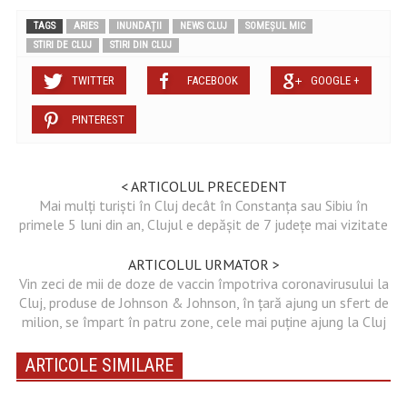
TAGS
ARIES
INUNDAȚII
NEWS CLUJ
SOMEȘUL MIC
STIRI DE CLUJ
STIRI DIN CLUJ
TWITTER
FACEBOOK
GOOGLE +
PINTEREST
< ARTICOLUL PRECEDENT
Mai mulți turiști în Cluj decât în Constanța sau Sibiu în
primele 5 luni din an, Clujul e depășit de 7 județe mai vizitate
ARTICOLUL URMATOR >
Vin zeci de mii de doze de vaccin împotriva coronavirusului la
Cluj, produse de Johnson & Johnson, în țară ajung un sfert de
milion, se împart în patru zone, cele mai puține ajung la Cluj
ARTICOLE SIMILARE