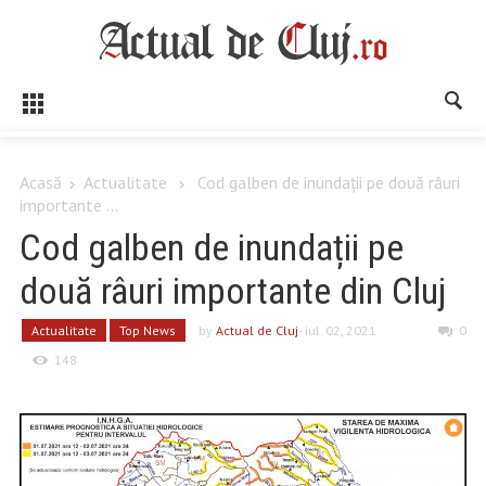
Acasă
Actualitate
Cod galben de inundații pe două râuri
importante ...
Cod galben de inundații pe
două râuri importante din Cluj
Actualitate
Top News
by
Actual de Cluj
- iul. 02, 2021
0
148