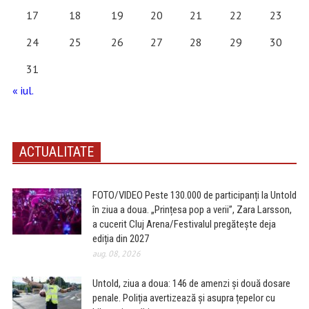
17
18
19
20
21
22
23
24
25
26
27
28
29
30
31
« iul.
ACTUALITATE
FOTO/VIDEO Peste 130.000 de participanți la Untold
în ziua a doua. „Prințesa pop a verii”, Zara Larsson,
a cucerit Cluj Arena/Festivalul pregătește deja
ediția din 2027
aug. 08, 2026
Untold, ziua a doua: 146 de amenzi și două dosare
penale. Poliția avertizează și asupra țepelor cu