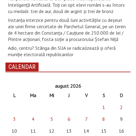
Inteligență Artificială. Toți cei opt elevi români s-au întors
cu medalii: trei de aur, două de argint și trei de bronz
Instanța interzice pentru două luni activitățile cu deșeuri
ale unei firme cercetate de Parchetul General, pe un teren
de 4 hectare din Constanța / Cauțiune de 250.000 de lei /
Printre acționari, fosta soție a procurorului Ștefan Niță
Adio, centru? Stânga din SUA se radicalizează și oferă
muniție electorală republicanilor
CALENDAR
august 2026
L
Ma
Mi
J
V
S
D
1
2
3
4
5
6
7
8
9
10
11
12
13
14
15
16