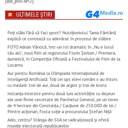
[ays_poll id=2]
ULTIMELE ȘTIRI
Poți slăbi fără să faci sport? Nutriționistul Tania Fântână
explică ce contează cu adevărat în procesul de slăbire
FOTO Adrian Văncică, într-un rol dramatic în „Nu e locul
tău aici”, noul film al regizorului Florin Șerban / Premiera,
duminică, în Competiția Oficială a Festivalului de Film de la
Locarno
Aur pentru România la Olimpiada Internațională de
Inteligență Artificială. Toți cei opt elevi români s-au întors
cu medalii: trei de aur, două de argint și trei de bronz
Instanța interzice pentru două luni activitățile cu deșeuri
ale unei firme cercetate de Parchetul General, pe un teren
de 4 hectare din Constanța / Cauțiune de 250.000 de lei /
Printre acționari, fosta soție a procurorului Ștefan Niță
Adio, centru? Stânga din SUA se radicalizează și oferă
muniție electorală republicanilor