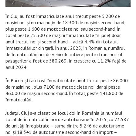
În Cluj au fost înmatriculate anul trecut peste 5.200 de
mașini noi și nu mai puțin de 18.300 de mașini second-hand,
plus peste 1.600 de motociclete noi sau second-hand. În
total peste 25.300 de mașini înmatriculate în județ doar
anul trecut, noi și second-hand – adică 4,4% din totalul
înmatriculărilor din țară. În anul 2025, în România, numărul
de înmatriculări noi de vehicule rutiere pentru transportul
pasagerilor a fost de 580.269, în creṣtere cu 11,2% faţă de
anul 2024;
În București au fost înmatriculate anul trecut peste 86.000
de mașini noi, plus 7.100 de motociclete noi, dar și peste
46.000 de mașini second-hand. În total, peste 141.800 de
înmatriculări.
Județul Cluj s-a clasat pe locul doi în România la numărul
total de înmatriculări noi de autoturisme în 2025, cu 23.587
de unități înregistrate – suma dintre 5.246 de autoturisme
noi și 18.341 de autoturisme second-hand din import –