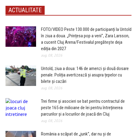
ACTUALITATE
FOTO/VIDEO Peste 130.000 de participanți la Untold
în ziua a doua. „Prințesa pop a verii”, Zara Larsson,
a cucerit Cluj Arena/Festivalul pregătește deja
ediția din 2027
aug. 08, 2026
Untold, ziua a doua: 146 de amenzi și două dosare
penale. Poliția avertizează și asupra țepelor cu
bilete și cazări
aug. 08, 2026
Trei firme și asocieri se bat pentru contractul de
peste 165 de milioane de lei pentru întreținerea
parcurilor și a locurilor de joacă din Cluj
aug. 08, 2026
România a scăpat de „junk”, dar nu și de