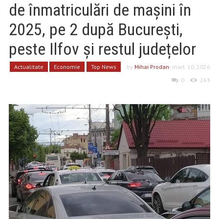
de înmatriculări de mașini în
2025, pe 2 după București,
peste Ilfov și restul județelor
Actualitate
Economie
Top News
by
Mihai Prodan
- mart. 10, 2026
0
263