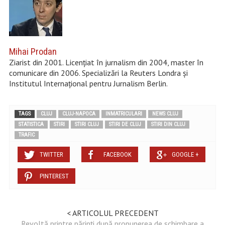
Mihai Prodan
Ziarist din 2001. Licențiat în jurnalism din 2004, master în
comunicare din 2006. Specializări la Reuters Londra și
Institutul Internațional pentru Jurnalism Berlin.
TAGS
CLUJ
CLUJ-NAPOCA
INMATRICULARI
NEWS CLUJ
STATISTICA
STIRI
STIRI CLUJ
STIRI DE CLUJ
STIRI DIN CLUJ
TRAFIC
TWITTER
FACEBOOK
GOOGLE +
PINTEREST
< ARTICOLUL PRECEDENT
Revoltă printre părinți după propunerea de schimbare a