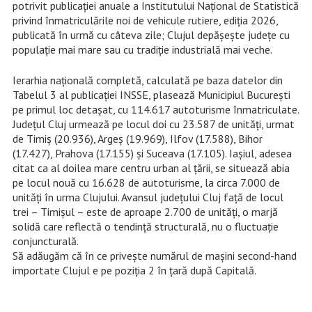
potrivit publicației anuale a Institutului Național de Statistică
privind înmatriculările noi de vehicule rutiere, ediția 2026,
publicată în urmă cu câteva zile; Clujul depășește județe cu
populație mai mare sau cu tradiție industrială mai veche.
Ierarhia națională completă, calculată pe baza datelor din
Tabelul 3 al publicației INSSE, plasează Municipiul București
pe primul loc detașat, cu 114.617 autoturisme înmatriculate.
Județul Cluj urmează pe locul doi cu 23.587 de unități, urmat
de Timiș (20.936), Argeș (19.969), Ilfov (17.588), Bihor
(17.427), Prahova (17.155) și Suceava (17.105). Iașiul, adesea
citat ca al doilea mare centru urban al țării, se situează abia
pe locul nouă cu 16.628 de autoturisme, la circa 7.000 de
unități în urma Clujului. Avansul județului Cluj față de locul
trei – Timișul – este de aproape 2.700 de unități, o marjă
solidă care reflectă o tendință structurală, nu o fluctuație
conjuncturală.
Să adăugăm că în ce privește numărul de mașini second-hand
importate Clujul e pe poziția 2 în țară după Capitală.