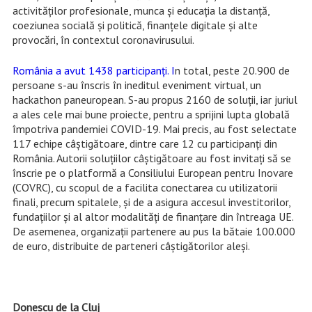
activităților profesionale, munca și educația la distanță,
coeziunea socială și politică, finanțele digitale și alte
provocări, în contextul coronavirusului.
România a avut 1438 participanţi. I
n total, peste 20.900 de
persoane s-au înscris în ineditul eveniment virtual, un
hackathon paneuropean. S-au propus 2160 de soluţii, iar juriul
a ales cele mai bune proiecte, pentru a sprijini lupta globală
împotriva pandemiei COVID-19. Mai precis, au fost selectate
117 echipe câştigătoare, dintre care 12 cu participanţi din
România. Autorii soluțiilor câștigătoare au fost invitați să se
înscrie pe o platformă a Consiliului European pentru Inovare
(COVRC), cu scopul de a facilita conectarea cu utilizatorii
finali, precum spitalele, și de a asigura accesul investitorilor,
fundațiilor și al altor modalități de finanțare din întreaga UE.
De asemenea, organizaţii partenere au pus la bătaie 100.000
de euro, distribuite de parteneri câştigătorilor aleşi.
Donescu de la Cluj