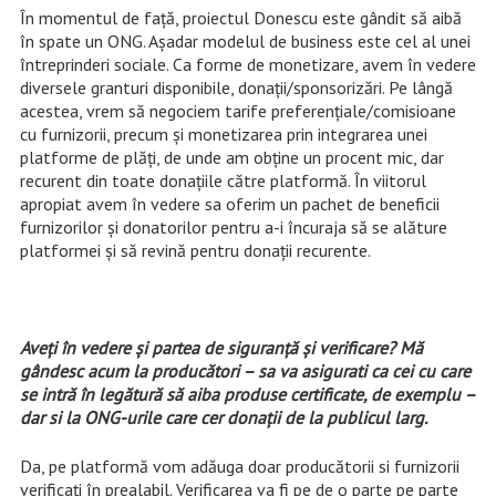
În momentul de faţă, proiectul Donescu este gândit să aibă
în spate un ONG. Aşadar modelul de business este cel al unei
întreprinderi sociale. Ca forme de monetizare, avem în vedere
diversele granturi disponibile, donaţii/sponsorizări. Pe lângă
acestea, vrem să negociem tarife preferenţiale/comisioane
cu furnizorii, precum şi monetizarea prin integrarea unei
platforme de plăţi, de unde am obține un procent mic, dar
recurent din toate donaţiile către platformă. În viitorul
apropiat avem în vedere sa oferim un pachet de beneficii
furnizorilor şi donatorilor pentru a-i încuraja să se alăture
platformei şi să revină pentru donaţii recurente.
Aveţi în vedere şi partea de siguranţă şi verificare? Mă
gândesc acum la producători – sa va asigurati ca cei cu care
se intră în legătură să aiba produse certificate, de exemplu –
dar si la ONG-urile care cer donaţii de la publicul larg.
Da, pe platformă vom adăuga doar producătorii si furnizorii
verificaţi în prealabil. Verificarea va fi pe de o parte pe parte