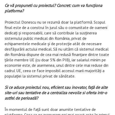
Ce vă propuneti cu proiectul? Concret: cum va funcţiona
platforma?
Proiectul Donescu nu se rezumă doar la platformă. Scopul
final este de a construi în jurul său o comunitate de oameni
dedicaţi şi responsabili, care să contribuie la susţinerea
sistemului public medical din România, privat de
echipamentele medicale şi de protecţie atât de necesare
desfăşurării actului medical. Să nu uităm că sistemul medical
din România dispune de cea mai redusă finanţare dintre toate
ţările membre UE (cu doar 5% din PIB), iar salariul minim pe
economie este, de asemenea, unul dintre cele mai reduse din
cadrul UE, ceea ce face imposibil accesul marii majorităţi a
populației la sistemul privat de sănătate.
Si ce aduce proiectul nou, eficient sau inovator, faţă de alte
site-uri sau tentative de a centraliza nevoile si oferta intr-o
astfel de perioadă?
În momentul de faţă sunt doar anumite tentative de
platforme. Ceea ce ne propunem noi mai exact este în primul