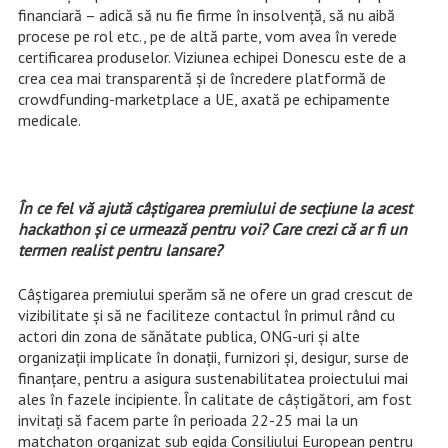
financiară – adică să nu fie firme în insolvenţă, să nu aibă
procese pe rol etc., pe de altă parte, vom avea în verede
certificarea produselor. Viziunea echipei Donescu este de a
crea cea mai transparentă și de încredere platformă de
crowdfunding-marketplace a UE, axată pe echipamente
medicale.
În ce fel vă ajută câştigarea premiului de secţiune la acest
hackathon şi ce urmează pentru voi? Care crezi că ar fi un
termen realist pentru lansare?
Câştigarea premiului sperăm să ne ofere un grad crescut de
vizibilitate şi să ne faciliteze contactul în primul rând cu
actori din zona de sănătate publica, ONG-uri şi alte
organizaţii implicate în donaţii, furnizori şi, desigur, surse de
finanţare, pentru a asigura sustenabilitatea proiectului mai
ales în fazele incipiente. În calitate de câştigători, am fost
invitaţi să facem parte în perioada 22-25 mai la un
matchaton organizat sub egida Consiliului European pentru