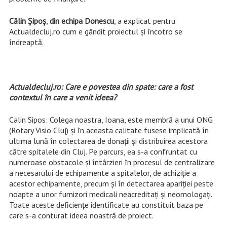
Călin
Şipoş
,
din
echipa
Donescu
, a explicat pentru
Actualdecluj.ro cum e gândit proiectul şi încotro se
îndreaptă.
Actualdecluj.ro: Care e povestea din spate: care a fost
contextul în care a venit ideea?
Calin Sipos: Colega noastra, Ioana, este membră a unui ONG
(Rotary Visio Cluj) şi în aceasta calitate fusese implicată în
ultima lună în colectarea de donaţii şi distribuirea acestora
către spitalele din Cluj. Pe parcurs, ea s-a confruntat cu
numeroase obstacole şi întârzieri în procesul de centralizare
a necesarului de echipamente a spitalelor, de achiziţie a
acestor echipamente, precum şi în detectarea apariţiei peste
noapte a unor furnizori medicali neacreditaţi şi neomologaţi.
Toate aceste deficienţe identificate au constituit baza pe
care s-a conturat ideea noastră de proiect.