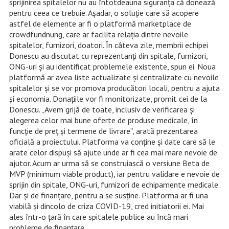
sprijinirea spitalelor nu au întotdeauna siguranţa că donează
pentru ceea ce trebuie. Aşadar, o soluţie care să acopere
astfel de elemente ar fi o platformă marketplace de
crowdfundnung, care ar facilita relaţia dintre nevoile
spitalelor, furnizori, doatori. În câteva zile, membrii echipei
Donescu au discutat cu reprezentanţi din spitale, furnizori,
ONG-uri şi au identificat problemele existente, spun ei. Noua
platformă ar avea liste actualizate şi centralizate cu nevoile
spitalelor şi se vor promova producători locali, pentru a ajuta
şi economia. Donaţiile vor fi monitorizate, promit cei de la
Donescu. „Avem grijă de toate, inclusiv de verificarea şi
alegerea celor mai bune oferte de produse medicale, în
funcţie de preţ şi termene de livrare”, arată prezentarea
oficială a proiectului. Platforma va conţine şi date care să le
arate celor dispuşi să ajute unde ar fi cea mai mare nevoie de
ajutor. Acum ar urma să se construiască o versiune Beta de
MVP (minimum viable product), iar pentru validare e nevoie de
sprijin din spitale, ONG-uri, furnizori de echipamente medicale.
Dar şi de finanţare, pentru a se susţine. Platforma ar fi una
viabilă şi dincolo de criza COVID-19, cred initiatorii ei. Mai
ales într-o ţară în care spitalele publice au încă mari
probleme de finanţare.