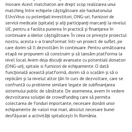
Inovare. Acest matchaton are drept scop realizarea unui
matching între echipele câştigătoare ale hackatonului
EUvsVirus cu potenţiali investitori, ONG-uri, furnizori de
servicii medicale (spitale) şi alţi participanţi marcanţi la nivelul
UE, pentru a facilita punerea în practică şi finanţarea în
continuare a ideilor câştigătoare. În ceea ce priveşte proiectul
nostru, acesta s-a transformat într-un proiect de suflet, pe
care dorim să îl dezvoltăm în continuare. Pentru următoarea
etapă ne propunem să construim şi să lansăm platforma la
nivel local. Avem deja discuţii avansate cu potentiali donatori
(ONG-uri), spitale si furnizori de echipamente. O dată
funcţională această platformă, dorim să o scalăm şi să o
replicăm şi la nivelul altor ţări în curs de dezvoltare, care se
confruntă cu probleme similare legate de subfinanţarea
sistemului public de sănătate. De asemenea, avem în vedere
dezvoltarea soluţiei de crowdfunding care să permita
colectarea de fonduri importante, necesare donării unor
echipamente de valori mai mari, absolut necesare bunei
desfăşurari a activităţii spitaliceşti în România.