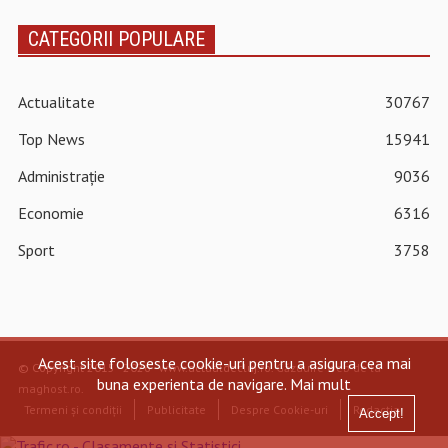
CATEGORII POPULARE
Actualitate
30767
Top News
15941
Administrație
9036
Economie
6316
Sport
3758
Acest site foloseste cookie-uri pentru a asigura cea mai
© Copyright 2015 - 2026 - www.actualdecluj.ro.
Găzduire web de la
buna experienta de navigare.
Mai mult
maghost.ro
.
Termeni și condiții
Publicitate
Despre Cookie-uri
Redacția
Accept!