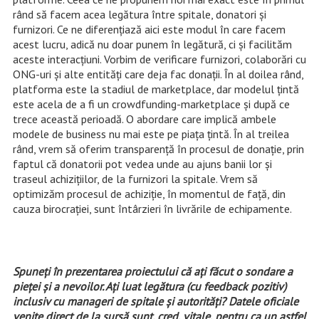
rând să facem acea legătura între spitale, donatori şi
furnizori. Ce ne diferenţiază aici este modul în care facem
acest lucru, adică nu doar punem în legătură, ci şi facilităm
aceste interacţiuni. Vorbim de verificare furnizori, colaborări cu
ONG-uri şi alte entităţi care deja fac donaţii. În al doilea rând,
platforma este la stadiul de marketplace, dar modelul ţintă
este acela de a fi un crowdfunding-marketplace şi după ce
trece această perioadă. O abordare care implică ambele
modele de business nu mai este pe piaţa ţintă. În al treilea
rând, vrem să oferim transparenţă în procesul de donaţie, prin
faptul că donatorii pot vedea unde au ajuns banii lor şi
traseul achiziţiilor, de la furnizori la spitale. Vrem să
optimizăm procesul de achiziţie, în momentul de faţă, din
cauza birocraţiei, sunt întârzieri în livrările de echipamente.
Spuneţi în prezentarea proiectului că aţi făcut o sondare a
pieţei şi a nevoilor. Aţi luat legătura (cu feedback pozitiv)
inclusiv cu manageri de spitale şi autorităţi? Datele oficiale
venite direct de la sursă sunt, cred, vitale, pentru ca un astfel