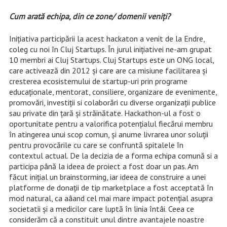
Cum arată echipa, din ce zone/ domenii veniţi?
Iniţiativa participării la acest hackaton a venit de la Endre,
coleg cu noi în Cluj Startups. În jurul iniţiativei ne-am grupat
10 membri ai Cluj Startups. Cluj Startups este un ONG local,
care activează din 2012 şi care are ca misiune facilitarea şi
cresterea ecosistemului de startup-uri prin programe
educaţionale, mentorat, consiliere, organizare de evenimente,
promovări, investiţii si colaborări cu diverse organizaţii publice
sau private din ţară şi străinătate. Hackathon-ul a fost o
oportunitate pentru a valorifica potențialul fiecărui membru
în atingerea unui scop comun, și anume livrarea unor soluții
pentru provocările cu care se confruntă spitalele în
contextul actual. De la decizia de a forma echipa comună si a
participa până la ideea de proiect a fost doar un pas. Am
făcut iniţial un brainstorming, iar ideea de construire a unei
platforme de donaţii de tip marketplace a fost acceptată în
mod natural, ca aâand cel mai mare impact potenţial asupra
societatii şi a medicilor care luptă în linia întâi. Ceea ce
considerăm că a constituit unul dintre avantajele noastre