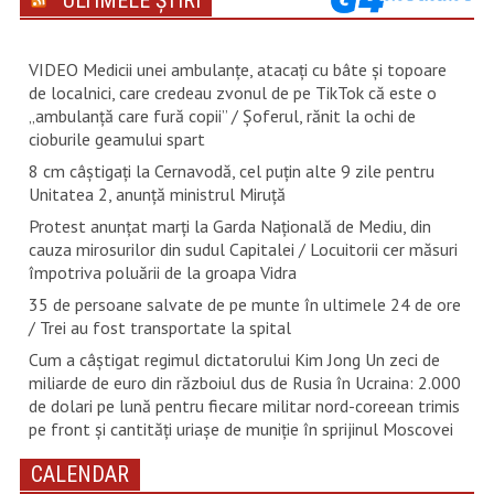
ULTIMELE ȘTIRI
VIDEO Medicii unei ambulanțe, atacați cu bâte și topoare
de localnici, care credeau zvonul de pe TikTok că este o
„ambulanță care fură copii” / Șoferul, rănit la ochi de
cioburile geamului spart
8 cm câștigați la Cernavodă, cel puțin alte 9 zile pentru
Unitatea 2, anunță ministrul Miruță
Protest anunțat marți la Garda Națională de Mediu, din
cauza mirosurilor din sudul Capitalei / Locuitorii cer măsuri
împotriva poluării de la groapa Vidra
35 de persoane salvate de pe munte în ultimele 24 de ore
/ Trei au fost transportate la spital
Cum a câștigat regimul dictatorului Kim Jong Un zeci de
miliarde de euro din războiul dus de Rusia în Ucraina: 2.000
de dolari pe lună pentru fiecare militar nord-coreean trimis
pe front și cantități uriașe de muniție în sprijinul Moscovei
CALENDAR