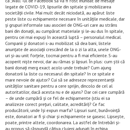
ca „wall”-ul de Facebook să vă fi fost inundat de mesaje
legate de COVID-19, lipsurile din spitale şi mobilizarea
societăţii civile. Mai mult decât niciodată, au apărut liste
peste liste cu echipamente necesare în unităţile medicale, dar
şi grupuri informale sau asocieri de ONG-uri care au strâns
bani din donaţii, au cumpărat materiale şi le-au dus în spitale,
pentru cei mai expuşi în această luptă – personalul medical.
Companii şi donatori s-au mobilizat să dea bani, listele
anunţate de asociaţii crescând de la o zi la alta, unele ONG-
uri şi-au unit forţele, tocmai pentru a fi mai eficiente. S-au
acoperit nişte nevoi, dar au rămas şi lipsuri. În plus: cum ştii că
banii donaţi merg exact acolo unde trebuie? Cum ajung
donatorii la liste cu necesarul din spitale? In ce spitale e
mare nevoie de ajutor? Cui să se adreseze reprezentanţii
unităţilor sanitare pentru a cere sprijin, dincolo de cel al
autoritatilor, dacă acesta nu e de ajuns? Dar cei care cumpără
– de unde cumpără şi ce fel de echipamente (stiu ei sa
analizeze corect preţuri, calitate, acreditări)? Ce fac
producătorii, unde îşi expun marfa? Lipsuri sunt, bunăvoinţă
este, donatori ar fi şi chiar şi echipamente se gasesc. Lipseşte,
poate, printre altele, coordonarea. La astfel de întrebări şi-
au propus să răspundă câţiva clujeni adunaţi în echipa