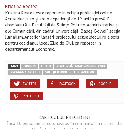
Kristina Reştea
Kristina Restea este reporter in echipa publicației online
Actualdecluj.ro și are o experiență de 12 ani în presă. E
absolventă a Facultății de Științe Politice, Administrative și
ale Comunicării, din cadrul Universității „Babeș-Bolyai”, secția
Jurnalism. Anterior lansării proiectului actualdecluj.ro a scris
pentru cotidianul local Ziua de Cluj, ca reporter în
departamentul Economic.
TAGS
COVID 19
IT CLUJ
PLATFORMĂ CROWDFUNDING COVID
PROGRAMATORI CLUJ
SOLUŢII TEHNOLOGICE ÎN PANDEMIE
TWITTER
FACEBOOK
GOOGLE +
PINTEREST
< ARTICOLUL PRECEDENT
Încă 10 persoane cu coronavirus în comunitatea de romi din