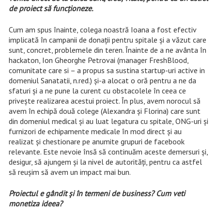
de proiect să funcţioneze.
Cum am spus înainte, colega noastră Ioana a fost efectiv
implicată în campanii de donaţii pentru spitale şi a văzut care
sunt, concret, problemele din teren. Înainte de a ne avânta în
hackaton, Ion Gheorghe Petrovai (manager FreshBlood,
comunitate care si – a propus sa sustina startup-uri active in
domeniul Sanatatii, n.red.) și-a alocat o oră pentru a ne da
sfaturi și a ne pune la curent cu obstacolele în ceea ce
privește realizarea acestui proiect. În plus, avem norocul să
avem în echipă două colege (Alexandra şi Florina) care sunt
din domeniul medical şi au luat legatura cu spitale, ONG-uri şi
furnizori de echipamente medicale în mod direct şi au
realizat și chestionare pe anumite grupuri de facebook
relevante. Este nevoie însă să continuăm aceste demersuri şi,
desigur, să ajungem şi la nivel de autorităţi, pentru ca astfel
să reuşim să avem un impact mai bun.
Proiectul e gândit şi în termeni de business? Cum veti
monetiza ideea?