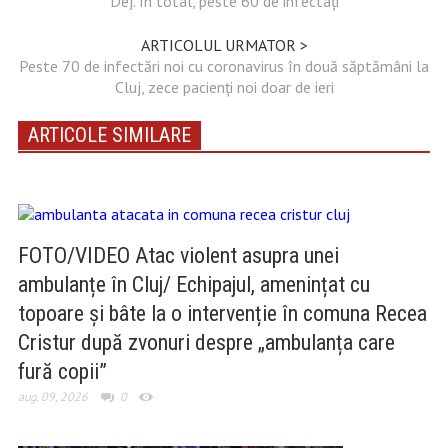
Dej. În total, peste 60 de infectați
ARTICOLUL URMATOR >
Peste 70 de infectări noi cu coronavirus în două săptămâni la
Cluj, zece pacienți noi doar de ieri
ARTICOLE SIMILARE
FOTO/VIDEO Atac violent asupra unei
ambulanțe în Cluj/ Echipajul, amenințat cu
topoare și bâte la o intervenție în comuna Recea
Cristur după zvonuri despre „ambulanța care
fură copii”
aug. 09, 2026
0