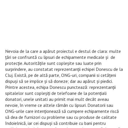
Nevoia de la care a apărut proiectul e destul de clara: multe
ţări se confruntă cu lipsuri de echipamente medicale şi de
protecţie. Autorităţile sunt copleşite sau luate prin
surprindere, au constatat reprezentanţii echipei Donescu de la
Cluj. Există, pe de altă parte, ONG-uri, companii si cetăţeni
dispuşi să se implice şi să doneze; dar au apărut şi piedici.
Printre acestea, echipa Donescu punctează: reprezentanţii
spitalelor sunt copleşiţi de telefoane de la potenţiali
donatori, unele unitati au primit mai mult decât aveau
nevoie, în vreme ce altele rămân cu lipsuri. Donatorii sau
ONG-urile care intenţionează să cumpere echipamente riscă
să dea de furnizori cu probleme sau cu produse de calitate
îndoielnică, iar cei dispuşi să contribuie cu bani pentru