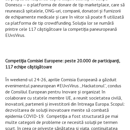
Donescu – o platforma de donare de tip marketplace, care să
reunească spitalele, ONG-uri, companii, donatori și furnizorii
de echipamente medicale și care în viitor să poate fi utilizată
ca platforma de tip crowdfunding. Soluţia lor se numără
printre cele 117 câştigătoare la competiţia paneuropeană
EUvsVirus.
Competiţia Comisiei Europene: peste 20.000 de participanţi,
117 echipe câştigătoare
În weekend-ul 24-26, aprilie Comisia Europeană a găzduit
evenimentul
paneuropean #EUvsVirus. „Hackatonul”, condus
de Consiliul European pentru Inovare și organizat în
colaborare cu statele membre UE, a reunit societatea civilă,
inovatorii, partenerii și investitorii din întreaga Europa. Scopul:
dezvoltarea de soluții inovatoare menite să combată
epidemia COVID-19. Competiţia a fost structurată pe mai
multe categorii de probleme ce necesită soluții pe termen
scurt, în ceea ce privește sănătatea și viața, continuitatea