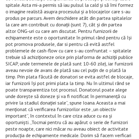
spitale. Asta
mi-a permis să iau pulsul la cald şi să îmi formez
o imagine realistă asupra procesului şi a blocajelor care s-au
produs pe parcurs. Avem deschidere atât din partea spitalelor
la care am contribuit cu donaţii (sunt 7), cât şi din partea
altor ONG-uri cu care am discutat. Pentru furnizorii de
echipamente este o oportunitate în primul rând pentru că îşi
pot promova produsele, dar si pentru că evită astfel
problemele de cash-flow cu care s-au confruntat – spitalele
trebuie să achiziţioneze orice prin plaforma de achiziţii publice
SICAP, unde termenele de plată sunt 10-60 zile), iar furnizorii
aveau nevoie de avans de plată sau cel puţin de o plată la
timp.
Prin plata făcută de donatori se evita astfel de blocaje,
iar furnizorii îşi pot primi plata la timp.
Nu în ultimul rând se
poate transparentiza tot procesul. Donatorul poate alege
unde doreşte să doneze şi va fi notificat în permanenţă cu
privire la stadiul donaţiei sale”, spune Ioana. Aceasta a mai
menţionat că verificarea furnizorilor e
ste „un obiectiv
important”, în contextul în care criza aduce cu ea şi
oportunişti. „
Tocmai pentru că au apărut o serie de furnizori
peste noapte, care nici măcar nu aveau obiect de activitate
producţia de echipamente medicale. Dorim să facem verficari