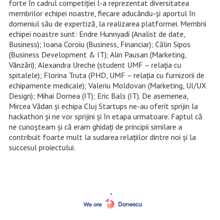
forte în cadrul competiţiei l-a reprezentat diversitatea
membrilor echipei noastre, fiecare aducându-şi aportul în
domeniul său de expertiză, la realizarea platformei. Membrii
echipei noastre sunt: Endre Hunnyadi (Analist de date,
Business); Ioana Coroiu (Business, Financiar); Călin Sipos
(Business Development & IT); Alin Pausan (Marketing,
Vânzări); Alexandra Ureche (student UMF – relaţia cu
spitalele); Florina Truta (PHD, UMF – relaţia cu furnizorii de
echipamente medicale); Valeriu Moldovan (Marketing, UI/UX
Design); Mihai Dornea (IT); Eric Bals (IT). De asemenea,
Mircea Vădan şi echipa Cluj Startups ne-au oferit sprijin la
hackathon şi ne vor sprijini şi în etapa urmatoare. Faptul că
ne cunoşteam şi că eram ghidaţi de principii similare a
contribuit foarte mult la sudarea relaţiilor dintre noi şi la
succesul proiectului.