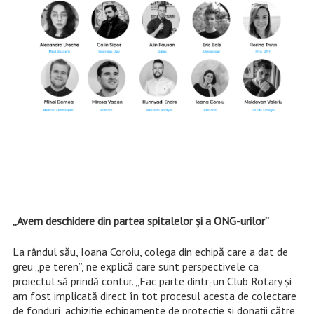
„Avem deschidere din partea spitalelor şi a ONG-urilor”
La rândul său, Ioana Coroiu, colega din echipă care a dat de
greu „pe teren”, ne explică care sunt perspectivele ca
proiectul să prindă contur.
„Fac parte dintr-un Club Rotary şi
am fost implicată direct în tot procesul acesta de colectare
de fonduri, achiziţie echipamente de protecţie şi donaţii către