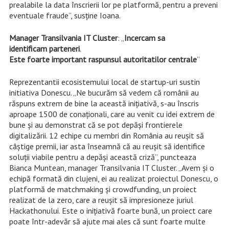
prealabile la data înscrierii lor pe platformă, pentru a preveni
eventuale fraude”, susţine Ioana.
Manager Transilvania
IT
Cluster
: „
Incercam
sa
i
dentificam
parteneri
.
Este
foarte
important
raspunsul
autoritatilor
centrale
”
Reprezentantii ecosistemului local de startup-uri sustin
initiativa Donescu. „Ne bucurăm să vedem că românii au
răspuns extrem de bine la această inițiativă, s-au înscris
aproape 1500 de conaționali, care au venit cu idei extrem de
bune și au demonstrat că se pot depăși frontierele
digitalizării. 12 echipe cu membri din România au reușit să
câștige premii, iar asta înseamnă că au reușit să identifice
soluții viabile pentru a depăși această criză”, puncteaza
Bianca Muntean, manager Transilvania IT Cluster. „Avem și o
echipă formată din clujeni, ei au realizat proiectul Donescu, o
platformă de matchmaking și crowdfunding, un proiect
realizat de la zero, care a reușit să impresioneze juriul
Hackathonului. Este o inițiativă foarte bună, un proiect care
poate într-adevăr să ajute mai ales că sunt foarte multe