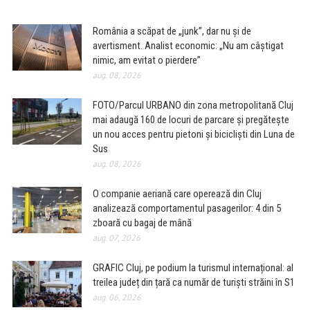
România a scăpat de „junk”, dar nu și de
avertisment. Analist economic: „Nu am câștigat
nimic, am evitat o pierdere”
aug. 08, 2026
FOTO/Parcul URBANO din zona metropolitană Cluj
mai adaugă 160 de locuri de parcare și pregătește
un nou acces pentru pietoni și bicicliști din Luna de
Sus
aug. 08, 2026
O companie aeriană care operează din Cluj
analizează comportamentul pasagerilor: 4 din 5
zboară cu bagaj de mână
aug. 07, 2026
GRAFIC Cluj, pe podium la turismul internațional: al
treilea județ din țară ca număr de turiști străini în S1
aug. 06, 2026