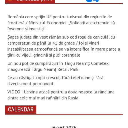
România cere sprijin UE pentru turismul din regiunile de
frontieră / Ministrul Economiei: „Solidaritatea trebuie să
însemne și investiții”
Șapte județe din vest rămân sub cod roșu de caniculă, cu
temperaturi de până la 41 de grade / Joi și vineri
instabilitatea atmosferică se va intensifica în mare parte a
țării, cu vijelii, grindină și ploi torențiale
Un nou pol de cumpărături în Târgu Neamț: Cometex
inaugurează Târgu Neamț Retail Park
Ce au câștigat copiii crescuți fără telefoane și fără
divertisment permanent
VIDEO | Ucraina atacă pentru a doua noapte la rând una
dintre cele mai mari rafinării din Rusia
CALENDAR
august 2026