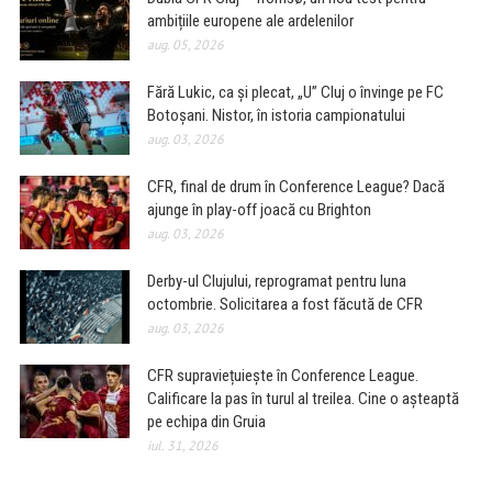
ambițiile europene ale ardelenilor
aug. 05, 2026
Fără Lukic, ca și plecat, „U” Cluj o învinge pe FC
Botoșani. Nistor, în istoria campionatului
aug. 03, 2026
CFR, final de drum în Conference League? Dacă
ajunge în play-off joacă cu Brighton
aug. 03, 2026
Derby-ul Clujului, reprogramat pentru luna
octombrie. Solicitarea a fost făcută de CFR
aug. 03, 2026
CFR supraviețuiește în Conference League.
Calificare la pas în turul al treilea. Cine o așteaptă
pe echipa din Gruia
iul. 31, 2026