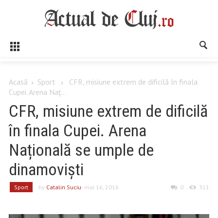
Acasă
Sport
CFR, misiune extrem de dificilă în finala
Cupei. Arena Naț...
CFR, misiune extrem de dificilă
în finala Cupei. Arena
Națională se umple de
dinamoviști
Sport
by
Catalin Suciu
- mai 16, 2016
0
311