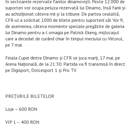
în sectoarele rezervate fanilor dinamoviști. Peste 12.000 de
suporteri vor ocupa peluza rezervată lui Dinamo, însă fanii și-
au achiziționat câteva mii și la tribune. De partea cealaltă,
CFR-ul a solicitat 1000 de bilete pentru suporterii săi. Vor fi,
de asemenea, câteva momente speciale pregătite de galeria
lui Dinamo pentru a-l omagia pe Patrick Ekeng, mijlocașul
care a decedat de curând chiar în timpul meciului cu Viitorul,
pe 7 mai.
Finala Cupei dintre Dinamo și CFR se juca marți, 17 mai, pe
Arena Națională, de la 21:30. Partida va fi transmisă în direct
pe Digisport, Dolcesport 1 și Pro TV.
PREȚURILE BILETELOR
Loje – 600 RON
VIP 1 – 400 RON