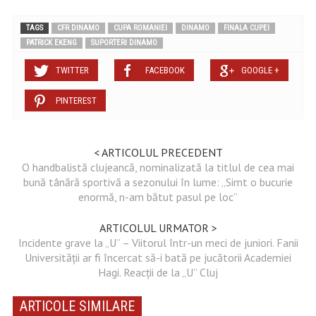
TAGS
CFR DINAMO
CUPA ROMANIEI
DINAMO
FINALA CUPEI
PATRICK EKENG
SUPORTERI DINAMO
TWITTER
FACEBOOK
GOOGLE +
PINTEREST
< ARTICOLUL PRECEDENT
O handbalistă clujeancă, nominalizată la titlul de cea mai
bună tânără sportivă a sezonului în lume: „Simt o bucurie
enormă, n-am bătut pasul pe loc”
ARTICOLUL URMATOR >
Incidente grave la „U” – Viitorul într-un meci de juniori. Fanii
Universității ar fi încercat să-i bată pe jucătorii Academiei
Hagi. Reacții de la „U” Cluj
ARTICOLE SIMILARE