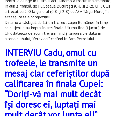
Pentru a ajunge în ultimul act, Dinamo a trecut în semifinale,
în dublă manșă, de FC Steaua București (0-0 și 2-2). CFR Cluj
a trecut cu 2-0 la general (0-0 și 2-0) de ASA Târgu Mureș în
aceeași fază a competiției.
Dinamo a câștigat de 13 ori trofeul Cupei României, în timp
ce clujenii s-au impus în trei finale. Ultima finală jucată de
CFR datează de acum trei ani, fiind și singura pierdută în
istoria clubului, “feroviarii” cedând în fața Petrolului.
INTERVIU Cadu, omul cu
trofeele, le transmite un
mesaj clar ceferiștilor după
calificarea în finala Cupei:
“Doriți-vă mai mult decât
își doresc ei, luptați mai
mult decât vor lupta ei!”