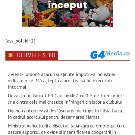
[ays_poll id=2]
ULTIMELE ȘTIRI
Zelenski ordonă atacuri susţinute împotriva industriei
militare ruse: Mă aştept ca acestea să fie executate
întocmai
Dezastru în Gruia. CFR Cluj, umilită cu 0-5 de Tromsø într-
una dintre cele mai drastice înfrângeri din istoria clubului
Uganda autorizează desfăşurarea de trupe în Fâşia Gaza,
în cadrul acordului pentru dezarmarea Hamas
Ministrul Agriculturii a discutat la Ankara cu omologul turc
despre exportul de ovine și intensificarea cooperării în