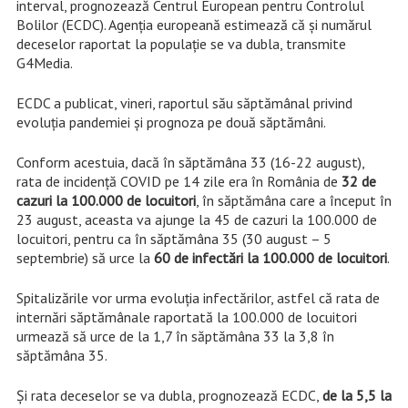
interval, prognozează Centrul European pentru Controlul
Bolilor (ECDC). Agenția europeană estimează că și numărul
deceselor raportat la populație se va dubla, transmite
G4Media.
ECDC a publicat, vineri, raportul său săptămânal privind
evoluția pandemiei și prognoza pe două săptămâni.
Conform acestuia, dacă în săptămâna 33 (16-22 august),
rata de incidență COVID pe 14 zile era în România de
32 de
cazuri la 100.000 de locuitori
, în săptămâna care a început în
23 august, aceasta va ajunge la 45 de cazuri la 100.000 de
locuitori, pentru ca în săptămâna 35 (30 august – 5
septembrie) să urce la
60 de infectări la 100.000 de locuitori
.
Spitalizările vor urma evoluția infectărilor, astfel că rata de
internări săptămânale raportată la 100.000 de locuitori
urmează să urce de la 1,7 în săptămâna 33 la 3,8 în
săptămâna 35.
Și rata deceselor se va dubla, prognozează ECDC,
de la 5,5 la