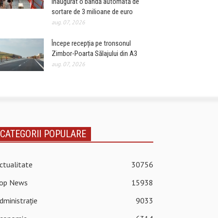
inaugurat o bandă automată de
sortare de 3 milioane de euro
aug. 07, 2026
Începe recepția pe tronsonul
Zimbor-Poarta Sălajului din A3
aug. 07, 2026
CATEGORII POPULARE
ctualitate
30756
op News
15938
dministrație
9033