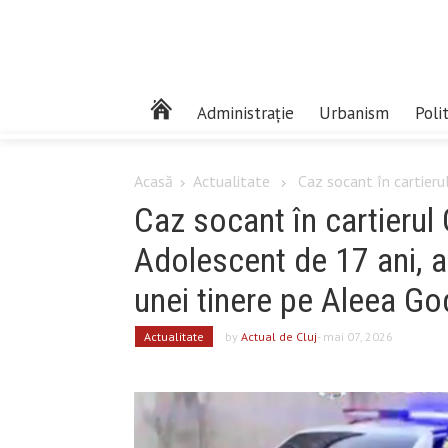
Administrație
Urbanism
Poli
Acasă
Actualitate
Caz socant în cartierul
Caz socant în cartierul 
Adolescent de 17 ani, a
unei tinere pe Aleea G
Actualitate
by
Actual de Cluj
- mai 07, 2026