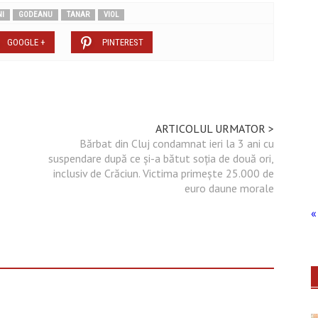
I
GODEANU
TANAR
VIOL
GOOGLE +
PINTEREST
ARTICOLUL URMATOR >
Bărbat din Cluj condamnat ieri la 3 ani cu
suspendare după ce și-a bătut soția de două ori,
inclusiv de Crăciun. Victima primește 25.000 de
euro daune morale
« 