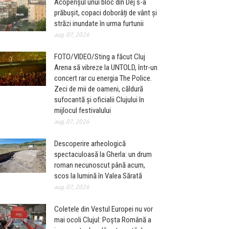
Acoperișul unui bloc din Dej s-a
prăbușit, copaci doborâți de vânt și
străzi inundate în urma furtunii
aug. 07, 2026
FOTO/VIDEO/Sting a făcut Cluj
Arena să vibreze la UNTOLD, într-un
concert rar cu energia The Police.
Zeci de mii de oameni, căldură
sufocantă și oficialii Clujului în
mijlocul festivalului
aug. 07, 2026
Descoperire arheologică
spectaculoasă la Gherla: un drum
roman necunoscut până acum,
scos la lumină în Valea Sărată
aug. 07, 2026
Coletele din Vestul Europei nu vor
mai ocoli Clujul: Poșta Română a