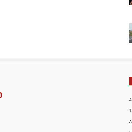
A
T
A