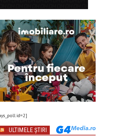
ays_poll id=2]
ULTIMELE ȘTIRI