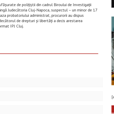
ășurate de polițiștii din cadrul Biroului de Investigații
ângă Judecătoria Cluj-Napoca, suspectul – un minor de 17
 baza probatoriului administrat, procurorii au dispus
decătorul de drepturi și libertăți a decis arestarea
ormat IPJ Cluj.
[