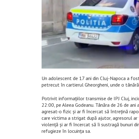
Un adolescent de 17 ani din Cluj-Napoca a fost
petrecut în cartierul Gheorgheni, unde o tânără 
Potrivit informațiilor transmise de IPJ Cluj, inci
22:00, pe Aleea Godeanu. Tânăra de 26 de ani a
agresat-o fizic și ar fi încercat să întrețină ra
care victima a strigat după ajutor, agresorul ar f
violență și ar fi încercat să îi sustragă bunuri d
refugieze în locuința sa.