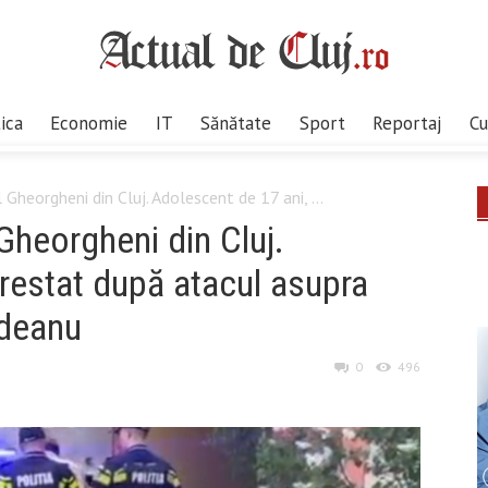
tica
Economie
IT
Sănătate
Sport
Reportaj
Cu
 Gheorgheni din Cluj. Adolescent de 17 ani, ...
Gheorgheni din Cluj.
restat după atacul asupra
odeanu
0
496