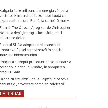
Bulgaria face milioane din energia vândută
vecinilor. Ministrul de la Sofia se laudă cu
exporturile record, România cumpără masiv
Filmul „The Odyssey”, regizat de Christopher
Nolan, a depăşit pragul încasărilor de 1
miliard de dolari
Senatul SUA a adoptat noile sancţiuni
împotriva Rusiei care vizează în special
industria hidrocarburilor
Imagini din timpul procedurii de scufundare a
celor două barje în Dunăre, în apropierea
brațului Bala
Drona cu explozibil de la Leipzig: Moscova
denunţă o „provocare complet fabricată”
CALENDAR