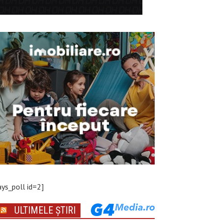
ays_poll id=2]
ULTIMELE ȘTIRI