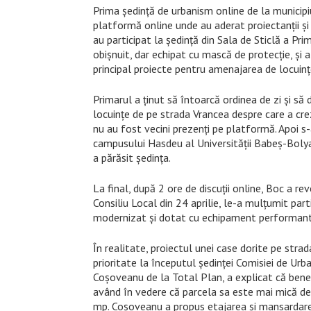
Prima ședință de urbanism online de la municipi
platformă online unde au aderat proiectanții și 
au participat la ședință din Sala de Sticlă a Pri
obișnuit, dar echipat cu mască de protecție, și 
principal proiecte pentru amenajarea de locuințe
Primarul a ținut să întoarcă ordinea de zi și să 
locuințe de pe strada Vrancea despre care a crez
nu au fost vecini prezenți pe platformă. Apoi s
campusului Hasdeu al Universității Babeș-Bolyai,
a părăsit ședința.
La final, după 2 ore de discuții online, Boc a re
Consiliu Local din 24 aprilie, le-a mulțumit part
modernizat și dotat cu echipament performant S
În realitate, proiectul unei case dorite pe strad
prioritate la începutul ședinței Comisiei de Urba
Coșoveanu de la Total Plan, a explicat că bene
având în vedere că parcela sa este mai mică d
mp. Coșoveanu a propus etajarea și mansardarea