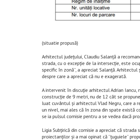
(situatie propusă)
Arhitectul județului, Claudiu Salanță a recom
strada, cu o excepție de la intersecție, este ocu
specific în zonă”, a apreciat Salanță. Arhitectul
despre care a apreciat că nu e exagerată.
A intervenit în discuție arhitectul Adrian Iancu
construcție de 9 metri, nu de 12 cât se propune. 
luat cuvântul și arhitectul Vlad Negru, care a r
un nivel, mai ales că în zona din spate există c
se ia pulsul comisie pentru a se vedea dacă pro
Ligia Subțirică din comisie a apreciat că strada
proiectanților și a mai opinat că ”țuguiele” pro