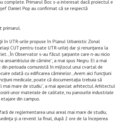
sau complete. Primarul Boc s-a interesat dacă proiectul e
l șef Daniel Pop au confirmat că se respectă
t primarul.
ii în UTR-urile propuse în Planul Urbanistic Zonal
celași CUT pentru toate UTR-urile) dar și renunțarea la
plet. „În Observator s-au făcut șarpante care n-au nicio
ea ansamblului de cămine”, a mai spus Negru. El a mai
 din perioada comunistă în mijlocul unui cvartal de
ocuire odată cu edificarea căminelor. „Avem aici funcțiuni
ncțiuni medicale, poate că documentația trebuia să
 mai mare de studiu”, a mai apeciat arhitectul. Arhitectul
sirii unor materiale de calitate, nu panourile industriale
e etajare din campus.
 afară de reglementarea unui areal mai mare de studiu,
edința și a revenit la final, după 2 ore de la începerea