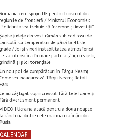
România cere sprijin UE pentru turismul din
regiunile de frontieră / Ministrul Economiei:
„Solidaritatea trebuie să însemne și investiții”
Șapte județe din vest rămân sub cod roșu de
caniculă, cu temperaturi de până la 41 de
grade / Joi și vineri instabilitatea atmosferică
se va intensifica în mare parte a țării, cu vijelii,
grindină și ploi torențiale
Un nou pol de cumpărături în Târgu Neamț:
Cometex inaugurează Târgu Neamț Retail
Park
Ce au câștigat copiii crescuți fără telefoane și
fără divertisment permanent
VIDEO | Ucraina atacă pentru a doua noapte
la rând una dintre cele mai mari rafinării din
Rusia
CALENDAR