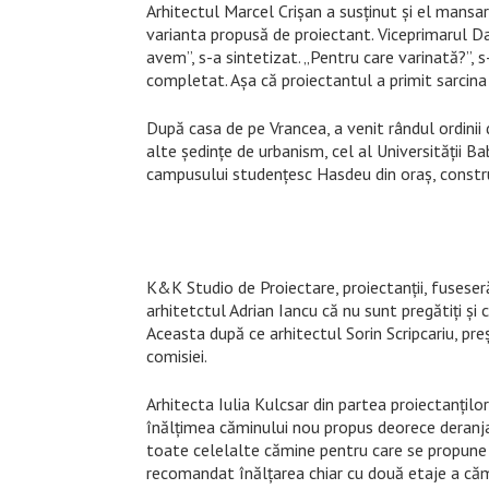
Arhitectul Marcel Crișan a susținut și el mansa
varianta propusă de proiectant. Viceprimarul Da
avem”, s-a sintetizat. „Pentru care varinată?”, 
completat. Așa că proiectantul a primit sarcina 
După casa de pe Vrancea, a venit rândul ordinii 
alte ședințe de urbanism, cel al Universității
campusului studențesc Hasdeu din oraș, construi
K&K Studio de Proiectare, proiectanții, fuseser
arhitetctul Adrian Iancu că nu sunt pregătiți și 
Aceasta după ce arhitectul Sorin Scripcariu, 
comisiei.
Arhitecta Iulia Kulcsar din partea proiectanțilo
înălțimea căminului nou propus deorece deranja lo
toate celelalte cămine pentru care se propune e
recomandat înălțarea chiar cu două etaje a căm