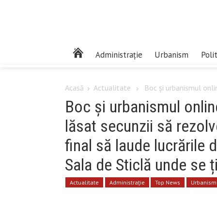
Administrație
Urbanism
Poli
Acasă
Actualitate
Boc și urbanismul online
Boc și urbanismul online
lăsat secunzii să rezolv
final să laude lucrările
Sala de Sticlă unde se ț
Actualitate
Administrație
Top News
Urbanism