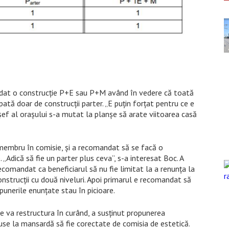
andat o construcție P+E sau P+M având în vedere că toată
pată doar de construcții parter. „E puțin forțat pentru ce e
 șef al orașului s-a mutat la planșe să arate viitoarea casă
, membru în comisie, și a recomandat să se facă o
„Adică să fie un parter plus ceva”, s-a interesat Boc. A
ecomandat ca beneficiarul să nu fie limitat la a renunța la
onstrucții cu două niveluri. Apoi primarul e recomandat să
punerile enunțate stau în picioare.
 se va restructura în curând, a susținut propunerea
puse la mansardă să fie corectate de comisia de estetică.