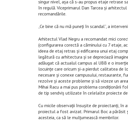
singur nivel, așa că s-au propus etaje retrase 
în regulă. Viceprimarul Dan Tarcea și arhitectu
recomandările.
„Ce bine că nu mă puneți în scandal”, a interveni
Arhitectul Vlad Negru a recomandat mici corecț
(configurarea corectă a căminului cu 7 etaje, a
ideea de etaj retras și edificarea unui etaj com
legătură cu arhitectura și se depreciază imagin
adăugat că actualul campus al UBB e o inserție
locuințe care oricum și-a pierdut calitatea de l
necesare și conexe campusului, restaurante, fu
rezolve și aceste probleme și să vizeze un areal
Mihai Racu a mai pus problema condiționării folo
de tip sendviș utilizate în celelalte proiecte d
Cu micile observații însușite de proiectanți, în
proiectul a fost avizat. Primarul Boc a părăsit ș
acesteia, ca să le mulțumească membrilor.