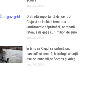
școală
aug. 06, 2026
O stradă importantă din centrul
Clujului se închide temporar
următoarele săptămâni, se repară
rețeaua de gaze cu 1 milion de euro
aug. 06, 2026
În timp ce Clujul se sufocă sub
caniculă și secetă, hidrologii anunță
risc de inundații pe Someș și Arieș
aug. 06, 2026