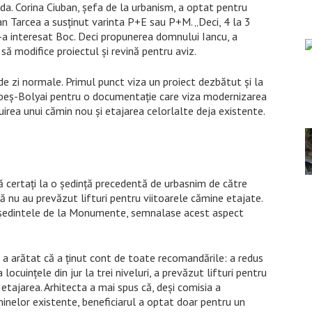
rda. Corina Ciuban, șefa de la urbanism, a optat pentru
n Tarcea a susținut varinta P+E sau P+M. „Deci, 4 la 3
s-a interesat Boc. Deci propunerea domnului Iancu, a
să modifice proiectul și revină pentru aviz.
de zi normale. Primul punct viza un proiect dezbătut și la
 Babeș-Bolyai pentru o documentație care viza modernizarea
rea unui cămin nou și etajarea celorlalte deja existente.
ă certați la o ședință precedentă de urbasnim de către
că nu au prevăzut lifturi pentru viitoarele cămine etajate.
președintele de la Monumente, semnalase acest aspect
r a arătat că a ținut cont de toate recomandările: a redus
cuințele din jur la trei niveluri, a prevăzut lifturi pentru
tajarea. Arhitecta a mai spus că, deși comisia a
inelor existente, beneficiarul a optat doar pentru un