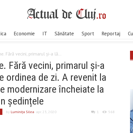
tica
Economie
IT
Sănătate
Sport
Reportaj
Cu
. Fără vecini, primarul și-a lă...
. Fără vecini, primarul și-a
e ordinea de zi. A revenit la
 de modernizare încheiate la
in ședințele
by
Luminiţa Silea
- apr. 23, 2020
1
568