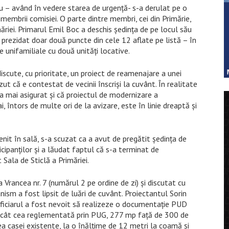
u – având în vedere starea de urgență- s-a derulat pe o
membrii comisiei. O parte dintre membri, cei din Primărie,
măriei. Primarul Emil Boc a deschis ședința de pe locul său
a prezidat doar două puncte din cele 12 aflate pe listă – în
 unifamiliale cu două unități locative.
discute, cu prioritate, un proiect de reamenajare a unei
ut că e contestat de vecinii înscriși la cuvânt. În realitate
-a mai asigurat și că proiectul de modernizare a
 întors de multe ori de la avizare, este în linie dreaptă și
venit în sală, s-a scuzat ca a avut de pregătit ședința de
icipanților și a lăudat faptul că s-a terminat de
ala de Sticlă a Primăriei.
a Vrancea nr. 7 (numărul 2 pe ordine de zi) și discutat cu
nism a fost lipsit de luări de cuvânt. Proiectantul Sorin
ficiarul a fost nevoit să realizeze o documentație PUD
ecât cea reglementată prin PUG, 277 mp față de 300 de
 casei existente, la o înălțime de 12 metri la coamă și