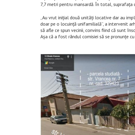
7,7 metri pentru mansardă. În total, suprafața
„Au vrut inițial două unități locative dar au i
doar pe o locuință unifamilială”, a intervenit ar
să afle ce spun vecinii, convins fiind că sunt în
Așa că a fost rândul comisiei să se pronunțe cu p