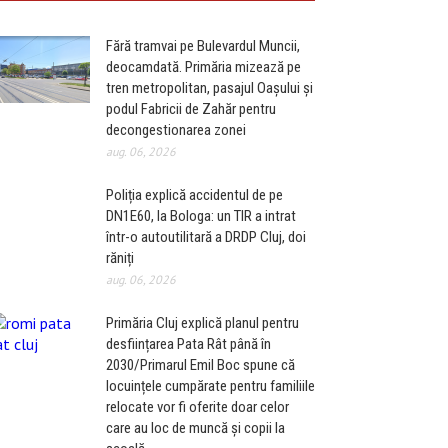
Fără tramvai pe Bulevardul Muncii,
deocamdată. Primăria mizează pe
tren metropolitan, pasajul Oașului și
podul Fabricii de Zahăr pentru
decongestionarea zonei
aug. 06, 2026
Poliția explică accidentul de pe
DN1E60, la Bologa: un TIR a intrat
într-o autoutilitară a DRDP Cluj, doi
răniți
aug. 06, 2026
Primăria Cluj explică planul pentru
desființarea Pata Rât până în
2030/Primarul Emil Boc spune că
locuințele cumpărate pentru familiile
relocate vor fi oferite doar celor
care au loc de muncă și copii la