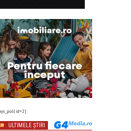
ays_poll id=2]
ULTIMELE ȘTIRI