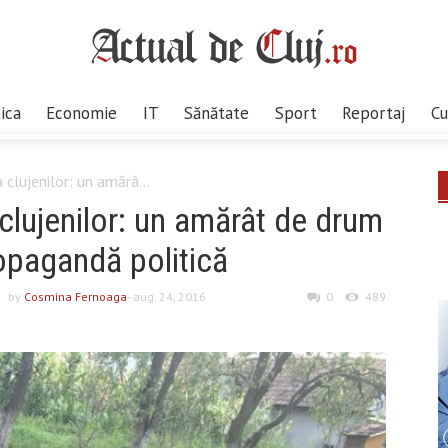
tica
Economie
IT
Sănătate
Sport
Reportaj
Cu
 clujenilor: un amărâ...
 clujenilor: un amărât de drum
opagandă politică
by
Cosmina Fernoaga
- aug. 24, 2016
0
489