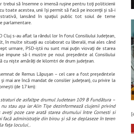
r trebui să însemne o imensă rușine pentru toți politicienii
cu toate acestea, unii își permit să facă pe inocenții și să-i
strativă, lansând în spațiul public tot soiul de teme
le parlamentare.
 Cluj s-au aflat la rândul lor în forul Consiliului Județean,
t, în multe situații au colaborat cu liberalii, mai ales când
rept urmare, PSD-iștii nu sunt mai puțin viovați de starea
ă se impune să-l mustre pe noul președinte al Consiliului
dă cu niște amărâți de kilomtri de drum județean.
 semnat de Remus Lăpușan – cel care a fost președintele
t și mai are încă mandat de consilier județean), cu privire la
rnești (de 17 km):
traturi de asfalt
pe drumul Judetean 109 B Fundătura –
e nu stau așa iar Alin Tișe dezinformează clujenii privind
 aveți poze care arată starea drumului între Cornesti si
[
i facă administrație din birou și să se deplaseze în teren
a fața locului
„.