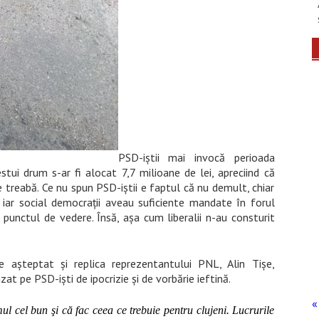
PSD-iștii mai invocă perioada
tui drum s-ar fi alocat 7,7 milioane de lei, apreciind că
de treabă. Ce nu spun PSD-iștii e faptul că nu demult, chiar
ar social democrații aveau suficiente mandate în forul
 punctul de vedere. Însă, așa cum liberalii n-au consturit
așteptat și replica reprezentantului PNL, Alin Tișe,
zat pe PSD-iști de ipocrizie și de vorbărie ieftină.
« 
cel bun şi că fac ceea ce trebuie pentru clujeni. Lucrurile