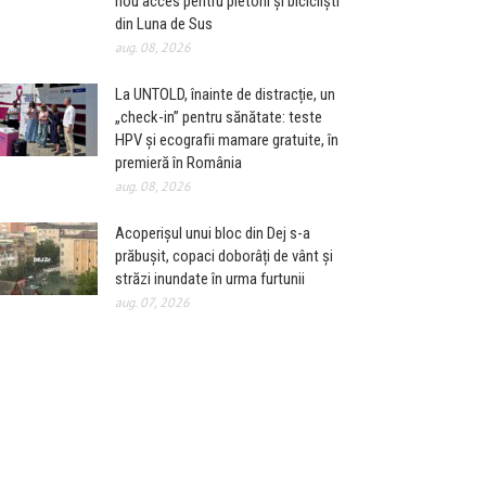
nou acces pentru pietoni și bicicliști
din Luna de Sus
aug. 08, 2026
La UNTOLD, înainte de distracție, un
„check-in” pentru sănătate: teste
HPV și ecografii mamare gratuite, în
premieră în România
aug. 08, 2026
Acoperișul unui bloc din Dej s-a
prăbușit, copaci doborâți de vânt și
străzi inundate în urma furtunii
aug. 07, 2026