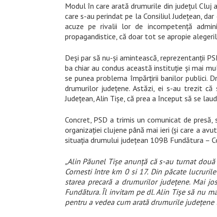
Modul în care arată drumurile din județul Cluj a
care s-au perindat pe la Consiliul Județean, dar 
acuze pe rivalii lor de incompetență admini
propagandistice, că doar tot se apropie alegeri
Deși par să nu-și amintească, reprezentanții PSD
ba chiar au condus această instituție și mai mul
se punea problema împărțirii banilor publici. D
drumurilor județene. Astăzi, ei s-au trezit c
Județean, Alin Tișe, că prea a început să se lau
Concret, PSD a trimis un comunicat de presă,
organizației clujene până mai ieri (și care a avu
situația drumului județean 109B Fundătura – Co
„Alin Păunel Tișe anunță că s-au turnat două s
Cornesti între km 0 si 17. Din păcate lucruril
starea precară a drumurilor județene. Mai jos
Fundătura. Îl invitam pe dl. Alin Tișe să nu ma
pentru a vedea cum arată drumurile județene l