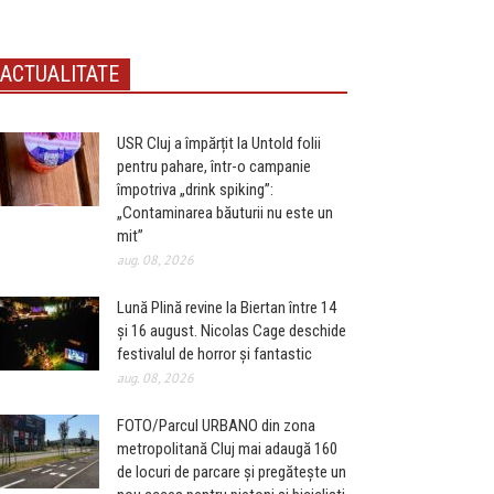
ACTUALITATE
USR Cluj a împărțit la Untold folii
pentru pahare, într-o campanie
împotriva „drink spiking”:
„Contaminarea băuturii nu este un
mit”
aug. 08, 2026
Lună Plină revine la Biertan între 14
și 16 august. Nicolas Cage deschide
festivalul de horror și fantastic
aug. 08, 2026
FOTO/Parcul URBANO din zona
metropolitană Cluj mai adaugă 160
de locuri de parcare și pregătește un