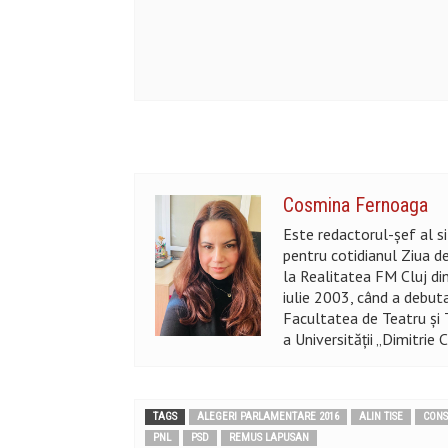
Cosmina Fernoaga
Este redactorul-șef al si
pentru cotidianul Ziua de
la Realitatea FM Cluj di
iulie 2003, când a debuta
Facultatea de Teatru şi 
a Universităţii „Dimitrie
TAGS
ALEGERI PARLAMENTARE 2016
ALIN TISE
CONS
PNL
PSD
REMUS LAPUSAN