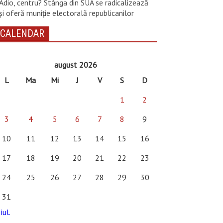
Adio, centru? Stânga din SUA se radicalizează
și oferă muniție electorală republicanilor
CALENDAR
august 2026
L
Ma
Mi
J
V
S
D
1
2
3
4
5
6
7
8
9
10
11
12
13
14
15
16
17
18
19
20
21
22
23
24
25
26
27
28
29
30
31
iul.