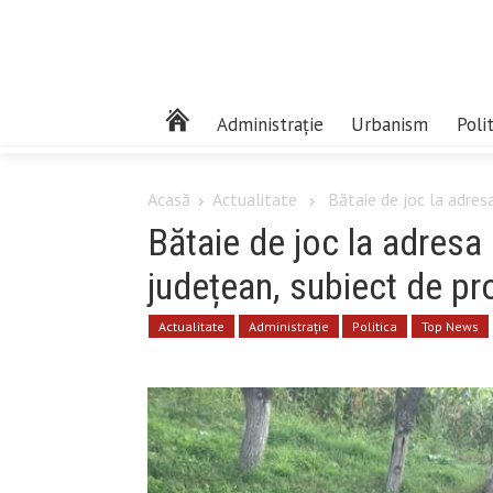
Administrație
Urbanism
Poli
Acasă
Actualitate
Bătaie de joc la adresa
Bătaie de joc la adresa
județean, subiect de pr
Actualitate
Administrație
Politica
Top News