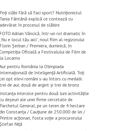
Poți slăbi fără să faci sport? Nutriționistul
Tania Fântână explică ce contează cu
adevărat în procesul de slăbire
FOTO Adrian Văncică, într-un rol dramatic în
„Nu e locul tău aici”, noul film al regizorului
Florin Șerban / Premiera, duminică, în
Competiția Oficială a Festivalului de Film de
la Locarno
Aur pentru România la Olimpiada
Internațională de Inteligență Artificială. Toți
cei opt elevi români s-au întors cu medalii:
trei de aur, două de argint și trei de bronz
Instanța interzice pentru două luni activitățile
cu deșeuri ale unei firme cercetate de
Parchetul General, pe un teren de 4 hectare
din Constanța / Cauțiune de 250.000 de lei /
Printre acționari, fosta soție a procurorului
Ștefan Niță