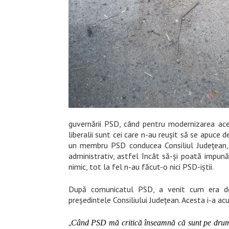
guvernării PSD, când pentru modernizarea aces
liberalii sunt cei care n-au reușit să se apuce 
un membru PSD conducea Consiliul Județean, i
administrativ, astfel încât să-și poată impună
nimic, tot la fel n-au făcut-o nici PSD-iștii.
După comunicatul PSD, a venit cum era de 
președintele Consiliului Județean. Acesta i-a acu
„
Când PSD mă critică înseamnă că sunt pe drumul 