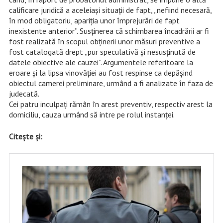
calificare juridică a aceleiași situații de fapt, „nefiind necesară,
în mod obligatoriu, apariția unor împrejurări de fapt
inexistente anterior”. Susținerea că schimbarea încadrării ar fi
fost realizată în scopul obținerii unor măsuri preventive a
fost catalogată drept „pur speculativă și nesusținută de
datele obiective ale cauzei”. Argumentele referitoare la
eroare și la lipsa vinovăției au fost respinse ca depășind
obiectul camerei preliminare, urmând a fi analizate în faza de
judecată.
Cei patru inculpați rămân în arest preventiv, respectiv arest la
domiciliu, cauza urmând să intre pe rolul instanței.
Citește și: