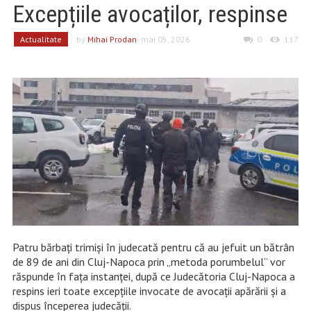
Excepțiile avocaților, respinse
Actualitate
by
Mihai Prodan
- mai 05, 2026
0
117
Patru bărbați trimiși în judecată pentru că au jefuit un bătrân
de 89 de ani din Cluj-Napoca prin „metoda porumbelul” vor
răspunde în fața instanței, după ce Judecătoria Cluj-Napoca a
respins ieri toate excepțiile invocate de avocații apărării și a
dispus începerea judecății.