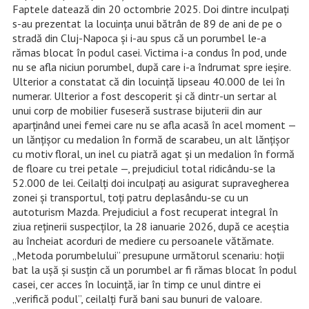
Faptele datează din 20 octombrie 2025. Doi dintre inculpați
s-au prezentat la locuința unui bătrân de 89 de ani de pe o
stradă din Cluj-Napoca și i-au spus că un porumbel le-a
rămas blocat în podul casei. Victima i-a condus în pod, unde
nu se afla niciun porumbel, după care i-a îndrumat spre ieșire.
Ulterior a constatat că din locuință lipseau 40.000 de lei în
numerar. Ulterior a fost descoperit și că dintr-un sertar al
unui corp de mobilier fuseseră sustrase bijuterii din aur
aparținând unei femei care nu se afla acasă în acel moment —
un lănțișor cu medalion în formă de scarabeu, un alt lănțișor
cu motiv floral, un inel cu piatră agat și un medalion în formă
de floare cu trei petale —, prejudiciul total ridicându-se la
52.000 de lei. Ceilalți doi inculpați au asigurat supravegherea
zonei și transportul, toți patru deplasându-se cu un
autoturism Mazda. Prejudiciul a fost recuperat integral în
ziua reținerii suspecților, la 28 ianuarie 2026, după ce aceștia
au încheiat acorduri de mediere cu persoanele vătămate.
„Metoda porumbelului” presupune următorul scenariu: hoții
bat la ușă și susțin că un porumbel ar fi rămas blocat în podul
casei, cer acces în locuință, iar în timp ce unul dintre ei
„verifică podul”, ceilalți fură bani sau bunuri de valoare.