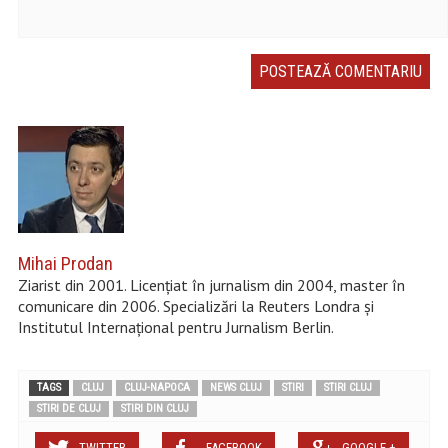
Mihai Prodan
Ziarist din 2001. Licențiat în jurnalism din 2004, master în
comunicare din 2006. Specializări la Reuters Londra și
Institutul Internațional pentru Jurnalism Berlin.
TAGS
CLUJ
CLUJ-NAPOCA
NEWS CLUJ
STIRI
STIRI CLUJ
STIRI DE CLUJ
STIRI DIN CLUJ
TWITTER
FACEBOOK
GOOGLE +