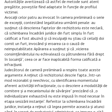
Autoritățile avertizează că astfel de metode sunt atent
pregătite, poveștile fiind adaptate în funcție de profilul
victimei.
Avocații celor patru au invocat în camera preliminară o serie
de excepții, contestând legalitatea urmăririi penale: au
susținut că descrierea faptelor din rechizitoriu este neclară,
că schimbarea încadrării juridice din furt simplu în furt
calificat a fost abuzivă și că inculpații nu știau că ceilalți doi
comit un furt, invocând și eroarea ca o cauză de
neimputabilitate. Apărarea a susținut și că „vicierea
consimțământului nu echivalează cu pătrunderea fără drept
în locuință”, ceea ce ar face inaplicabilă forma calificată a
infracțiunii.
Judecătorul de cameră preliminară a respins toate aceste
argumente. A reținut că rechizitoriul descrie fapta „într-un
mod rezonabil și neechivoc, cu identificarea momentului
aferent activității infracționale, cu o descriere a modalității de
comitere și a mecanismului de săvârșire” precizând că „o
individualizare exhaustivă nu este impusă în mod necesar în
etapa sesizării instanței”. Referitor la schimbarea încadrării
juridice, instanța a reținut că legea permite aceasta și atunci
când, în raport de probatoriul administrat, se impune o altă