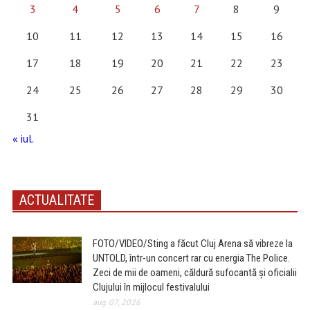
3
4
5
6
7
8
9
10
11
12
13
14
15
16
17
18
19
20
21
22
23
24
25
26
27
28
29
30
31
« iul.
ACTUALITATE
FOTO/VIDEO/Sting a făcut Cluj Arena să vibreze la
UNTOLD, într-un concert rar cu energia The Police.
Zeci de mii de oameni, căldură sufocantă și oficialii
Clujului în mijlocul festivalului
aug. 07, 2026