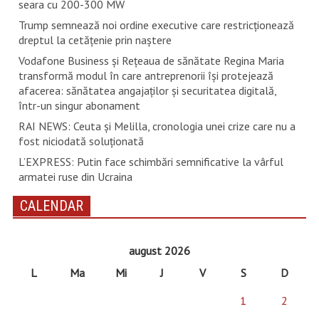
seara cu 200-300 MW
Trump semnează noi ordine executive care restricţionează
dreptul la cetăţenie prin naştere
Vodafone Business și Rețeaua de sănătate Regina Maria
transformă modul în care antreprenorii își protejează
afacerea: sănătatea angajaților și securitatea digitală,
într-un singur abonament
RAI NEWS: Ceuta și Melilla, cronologia unei crize care nu a
fost niciodată soluționată
L’EXPRESS: Putin face schimbări semnificative la vârful
armatei ruse din Ucraina
CALENDAR
august 2026
L
Ma
Mi
J
V
S
D
1
2