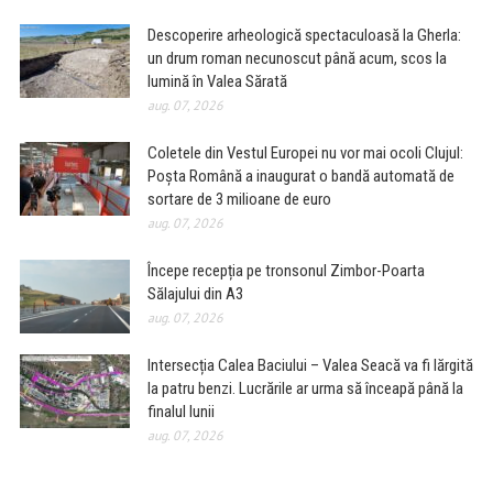
Descoperire arheologică spectaculoasă la Gherla:
un drum roman necunoscut până acum, scos la
lumină în Valea Sărată
aug. 07, 2026
Coletele din Vestul Europei nu vor mai ocoli Clujul:
Poșta Română a inaugurat o bandă automată de
sortare de 3 milioane de euro
aug. 07, 2026
Începe recepția pe tronsonul Zimbor-Poarta
Sălajului din A3
aug. 07, 2026
Intersecția Calea Baciului – Valea Seacă va fi lărgită
la patru benzi. Lucrările ar urma să înceapă până la
finalul lunii
aug. 07, 2026